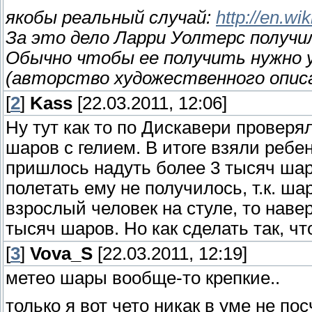
якобы реальный случай:
http://en.wi
За это дело Ларри Уолтерс получи
Обычно чтобы ее получить нужно 
(авторство художественного описа
[
2
]
Kass
[22.03.2011, 12:06]
Ну тут как то по Дискавери проверя
шаров с гелием. В итоге взяли ребе
пришлось надуть более 3 тысяч шаро
полетать ему не получилось, т.к. ш
взрослый человек на стуле, то наве
тысяч шаров. Но как сделать так, ч
[
3
]
Vova_S
[22.03.2011, 12:19]
метео шары вообще-то крепкие..
только я вот чето никак в уме не по