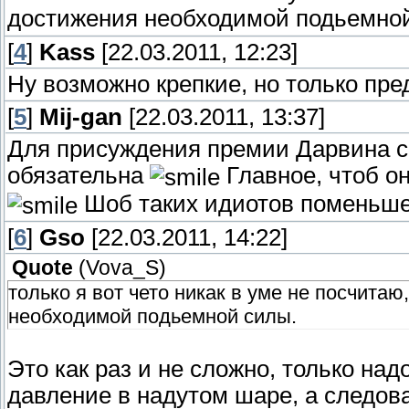
достижения необходимой подьемно
[
4
]
Kass
[22.03.2011, 12:23]
Ну возможно крепкие, но только пре
[
5
]
Mij-gan
[22.03.2011, 13:37]
Для присуждения премии Дарвина см
обязательна
Главное, чтоб о
Шоб таких идиотов поменьш
[
6
]
Gso
[22.03.2011, 14:22]
Quote
(
Vova_S
)
только я вот чето никак в уме не посчитаю
необходимой подьемной силы.
Это как раз и не сложно, только на
давление в надутом шаре, а следова