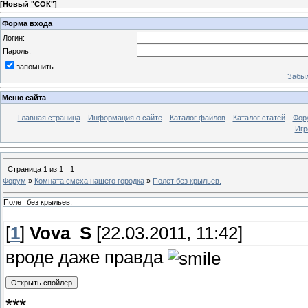
[
Новый "СОК"
]
Форма входа
Логин:
Пароль:
запомнить
Забыл
Меню сайта
Главная страница
Информация о сайте
Каталог файлов
Каталог статей
Фор
Игр
Страница
1
из
1
1
Форум
»
Комната смеха нашего городка
»
Полет без крыльев.
Полет без крыльев.
[
1
]
Vova_S
[22.03.2011, 11:42]
вроде даже правда
***