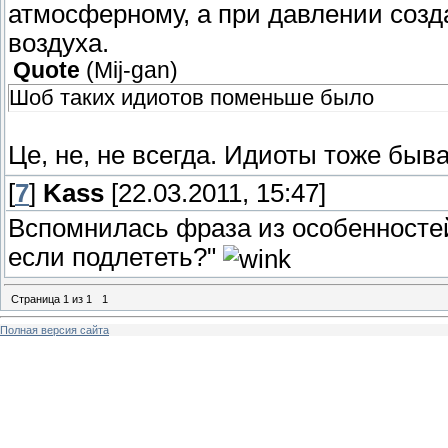
атмосферному, а при давлении созд
воздуха.
Quote
(
Mij-gan
)
Шоб таких идиотов поменьше было
Це, не, не всегда. Идиоты тоже быв
[
7
]
Kass
[22.03.2011, 15:47]
Вспомнилась фраза из особенностей
если подлететь?"
Страница
1
из
1
1
Полная версия сайта