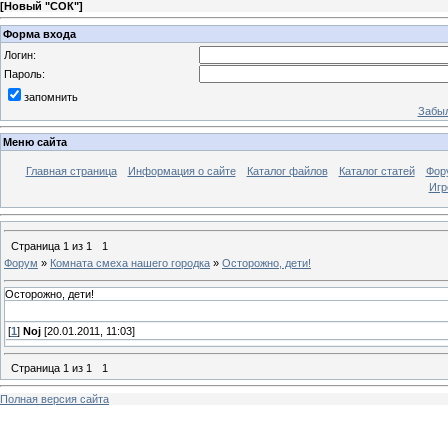
[
Новый "СОК"
]
Форма входа
Логин:
Пароль:
запомнить
Забыл
Меню сайта
Главная страница
Информация о сайте
Каталог файлов
Каталог статей
Фор
Игр
Страница
1
из
1
1
Форум
»
Комната смеха нашего городка
»
Осторожно, дети!
Осторожно, дети!
[
1
]
Noj
[20.01.2011, 11:03]
Страница
1
из
1
1
Полная версия сайта