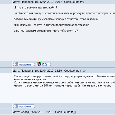
Дата: Понедельник, 12.04.2010, 10:17 | Сообщение #
9
И что это все они так его любят?
на объекте кот пачку энергофлекса в клочки разодрал просто с остервенен
собаке зимой стенку изокомом завесил от ветра - тоже в клочки..
мыши/крысы - те хоть в гнезда полиэтилен себе таскают..
а вот остальным домашним - чего неймется-то?
Дата: Понедельник, 12.04.2010, 13:59 | Сообщение #
10
Так и птицы тоже рук... клюв свой к этому делу прикладывают. Только зазева
холмашинам на кровлях.
Хотя и люди в местах прохода не могут себе позволить не наступить на тру
место, то всего метра 3-5,не , полезут через трубк. Как мыши с кактусом.
Дата: Среда, 25.02.2015, 10:51 | Сообщение #
11