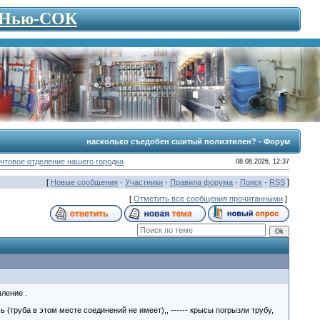
- Нью-СОК
насколько съедобен сшитый полиэтилен? - Форум
чтовое отделение нашего городка
08.08.2026, 12:37
[
Новые сообщения
·
Участники
·
Правила форума
·
Поиск
·
RSS
]
[
Отметить все сообщения прочитанными
]
ление .
 (труба в этом месте соединений не имеет),, ------ крысы погрызли трубу,