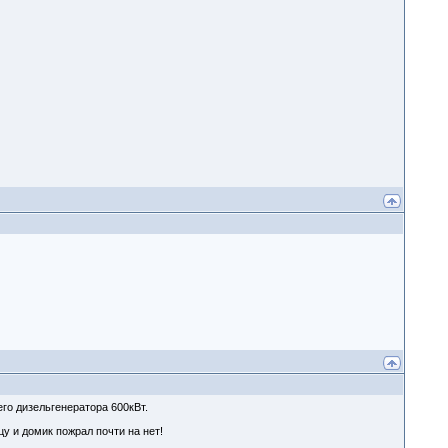
го дизельгенератора 600кВт.
цу и домик пожрал почти на нет!