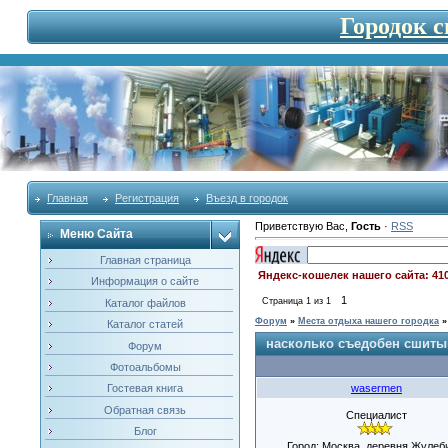
Городок 
Главная
Регистрация
Въезд в городок
Приветствую Вас
,
Гость
·
RSS
Меню Сайта
Главная страница
Яндекс-кошелек нашего сайта: 41
Информация о сайте
1
Страница
1
из
1
Каталог файлов
Форум
»
Места отдыха нашего городка
»
Каталог статей
насколько съедобен сшиты
Форум
Фотоальбомы
wasermen
Гостевая книга
Обратная связь
Специалист
Блог
Город: Москва. деревня Жулеб