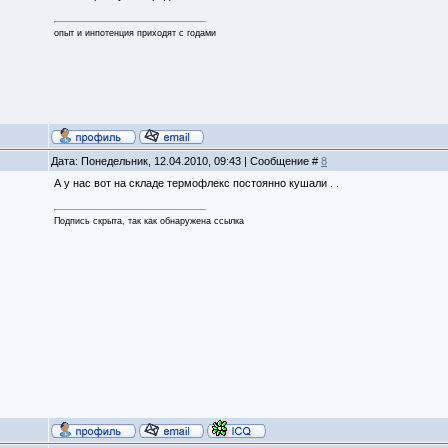
опыт и инпотенция приходят с годами
Дата: Понедельник, 12.04.2010, 09:43 | Сообщение #
8
А у нас вот на складе термофлекс постоянно кушали . .
Подпись скрыта, так как обнаружена ссылка