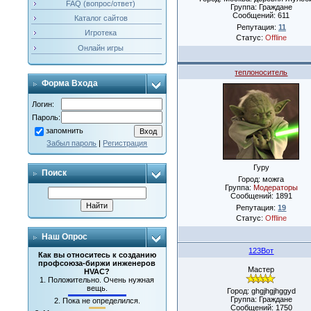
FAQ (вопрос/ответ)
Группа: Граждане
Сообщений:
611
Каталог сайтов
Репутация:
11
Игротека
Статус:
Offline
Онлайн игры
теплоноситель
Форма Входа
Логин:
Пароль:
запомнить
Забыл пароль
|
Регистрация
Гуру
Поиск
Город: можга
Группа:
Модераторы
Сообщений:
1891
Репутация:
19
Статус:
Offline
Наш Опрос
123Вот
Как вы относитесь к созданию
профсоюза-биржи инженеров
Мастер
HVAC?
1.
Положительно. Очень нужная
вещь.
Город: ghgjhgjhggyd
Группа: Граждане
2.
Пока не определился.
Сообщений:
1750