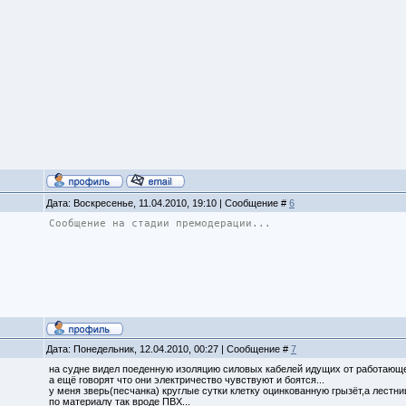
Дата: Воскресенье, 11.04.2010, 19:10 | Сообщение #
6
Сообщение на стадии премодерации...
Дата: Понедельник, 12.04.2010, 00:27 | Сообщение #
7
на судне видел поеденную изоляцию силовых кабелей идущих от работающе
а ещё говорят что они электричество чувствуют и боятся...
у меня зверь(песчанка) круглые сутки клетку оцинкованную грызёт,а лестни
по материалу так вроде ПВХ...