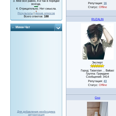
3.
Мне все равно, я и так в порядке
Репутация:
16
всегда.
Статус:
Offline
4.
Отрицательно. Нет смысла.
Результаты
|
Архив опросов
Всего ответов:
188
RUZALIN
Мини-Чат
Эксперт
Город: Tatarstan ... Baltasi
Группа: Граждане
Сообщений:
3414
Репутация:
43
Статус:
Offline
Gso
Для добавления необходима
авторизация