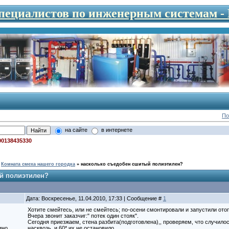
специалистов по инженерным системам 
По
на сайте
в интернете
00138435330
Комната смеха нашего городка
»
насколько съедобен сшитый полиэтилен?
й полиэтилен?
Дата: Воскресенье, 11.04.2010, 17:33 | Сообщение #
1
Хотите смейтесь, или не смейтесь; по-осени смонтировали и запустили отоп
Вчера звонит заказчиг:" потек один стояк".
Сегодня приезжаем, стена разбита(подготовлена),, проверяем, что случилось
ино.
насквозь, и 60* их не остановило.