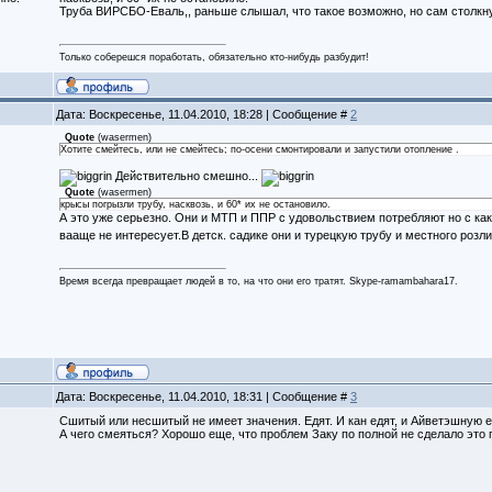
Труба ВИРСБО-Еваль,, раньше слышал, что такое возможно, но сам столкн
Только соберешся поработать, обязательно кто-нибудь разбудит!
Дата: Воскресенье, 11.04.2010, 18:28 | Сообщение #
2
Quote
(
wasermen
)
Хотите смейтесь, или не смейтесь; по-осени смонтировали и запустили отопление .
Действительно смешно...
Quote
(
wasermen
)
крысы погрызли трубу, насквозь, и 60* их не остановило.
А это уже серьезно. Они и МТП и ППР с удовольствием потребляют но с ка
вааще не интересует.В детск. садике они и турецкую трубу и местного роз
Время всегда превращает людей в то, на что они его тратят. Skype-ramambahara17.
Дата: Воскресенье, 11.04.2010, 18:31 | Сообщение #
3
Сшитый или несшитый не имеет значения. Едят. И кан едят, и Айветэшную е
А чего смеяться? Хорошо еще, что проблем Заку по полной не сделало это