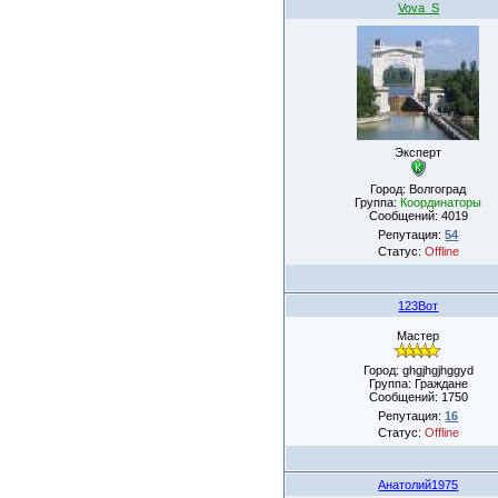
Vova_S
Эксперт
Город: Волгоград
Группа:
Координаторы
Сообщений:
4019
Репутация:
54
Статус:
Offline
123Вот
Мастер
Город: ghgjhgjhggyd
Группа: Граждане
Сообщений:
1750
Репутация:
16
Статус:
Offline
Анатолий1975