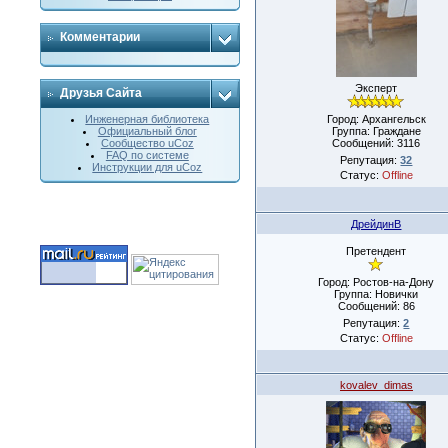
Комментарии
Эксперт
Друзья Сайта
Город: Архангельск
Инженерная библиотека
Группа: Граждане
Официальный блог
Сообщений:
3116
Сообщество uCoz
FAQ по системе
Репутация:
32
Инструкции для uCoz
Статус:
Offline
ДрейдинВ
Претендент
Город: Ростов-на-Дону
Группа: Новички
Сообщений:
86
Репутация:
2
Статус:
Offline
kovalev_dimas