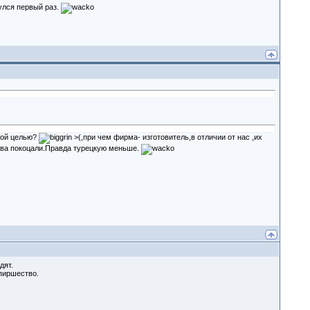
улся первый раз.
кой целью?
>(,при чем фирма- изготовитель,в отличии от нас ,их
лива покоцали.Правда турецкую меньше.
дят.
 пиршество.