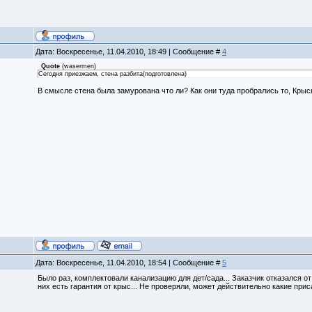
Дата: Воскресенье, 11.04.2010, 18:49 | Сообщение #
4
Quote
(
wasermen
)
Сегодня приезжаем, стена разбита(подготовлена)
В смысле стена была замурована что ли? Как они туда пробрались то, Кры
Дата: Воскресенье, 11.04.2010, 18:54 | Сообщение #
5
Было раз, комплектовали канализацию для дет/сада... Заказчик отказался от
них есть гарантия от крыс... Не проверяли, может действительно какие прис