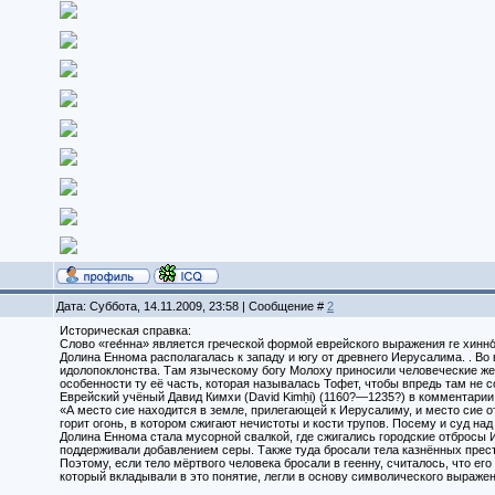
Дата: Суббота, 14.11.2009, 23:58 | Сообщение #
2
Историческая справка:
Слово «гее́нна» является греческой формой еврейского выражения ге хинно
Долина Еннома располагалась к западу и югу от древнего Иерусалима. . В
идолопоклонства. Там языческому богу Молоху приносили человеческие жер
особенности ту её часть, которая называлась Тофет, чтобы впредь там не
Еврейский учёный Давид Кимхи (David Kimḥi) (1160?—1235?) в комментарии
«А место сие находится в земле, прилегающей к Иерусалиму, и место сие о
горит огонь, в котором сжигают нечистоты и кости трупов. Посему и суд н
Долина Еннома стала мусорной свалкой, где сжигались городские отбросы 
поддерживали добавлением серы. Также туда бросали тела казнённых прес
Поэтому, если тело мёртвого человека бросали в геенну, считалось, что е
который вкладывали в это понятие, легли в основу символического выражен