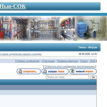
- Нью-СОК
Геена - Форум
чтовое отделение нашего городка
06.08.2026, 12:33
[
Новые сообщения
·
Участники
·
Правила форума
·
Поиск
·
RSS
]
[
Отметить все сообщения прочитанными
]