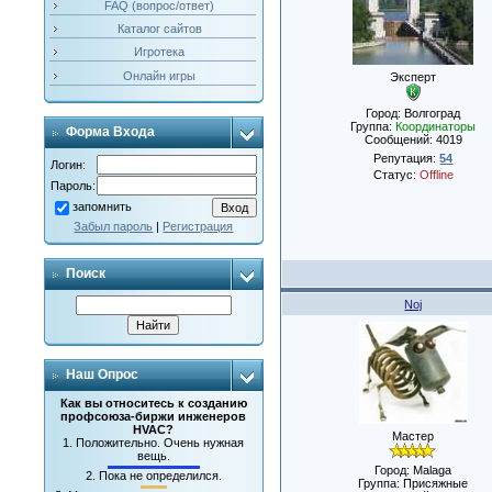
FAQ (вопрос/ответ)
Каталог сайтов
Игротека
Онлайн игры
Эксперт
Город: Волгоград
Группа:
Координаторы
Форма Входа
Сообщений:
4019
Репутация:
54
Логин:
Статус:
Offline
Пароль:
запомнить
Забыл пароль
|
Регистрация
Поиск
Noj
Наш Опрос
Как вы относитесь к созданию
профсоюза-биржи инженеров
HVAC?
Мастер
1.
Положительно. Очень нужная
вещь.
Город: Malaga
2.
Пока не определился.
Группа: Присяжные