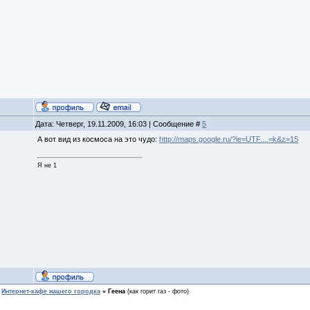
Дата: Четверг, 19.11.2009, 16:03 | Сообщение #
5
А вот вид из космоса на это чудо:
http://maps.google.ru/?ie=UTF....=k&z=15
Я не 1
Интернет-кафе нашего городка
»
Геена
(как горит газ - фото)