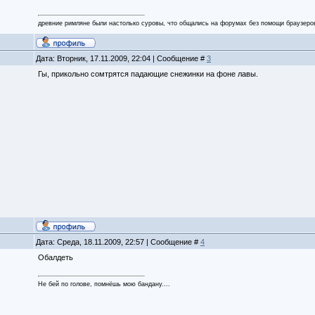
древние римляне были настолько суровы, что общались на форумах без помощи браузеро
Дата: Вторник, 17.11.2009, 22:04 | Сообщение #
3
Гы, прикольно сомтрятся падающие снежинки на фоне лавы.
Дата: Среда, 18.11.2009, 22:57 | Сообщение #
4
Обалдеть
Не бей по голове, помнёшь мою бандану....