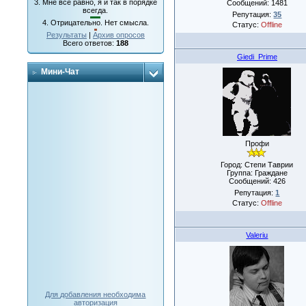
3.
Мне все равно, я и так в порядке
Сообщений:
1481
всегда.
Репутация:
35
4.
Отрицательно. Нет смысла.
Статус:
Offline
Результаты
|
Архив опросов
Всего ответов:
188
Giedi_Prime
Мини-Чат
Профи
Город: Степи Таврии
Группа: Граждане
Сообщений:
426
Репутация:
1
Статус:
Offline
Valeriu
Для добавления необходима
авторизация