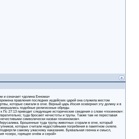
́м и означает «долина Еннома»
о времена правления последних иудейских царей она служила местом
твы, которые сжигали в огне. Верный царь Иосия осквернил эту долину и в
 совершались подобные религиозные обряды.
 к Пс 27:13 приводит следующие исторические сведения о слове «гехинном»:
твратительно; туда бросают нечистоты и трупы. Также там не переставая
ад нечестивыми символически назван гехинномом».
Иерусалима. Брошенные туда трупы животных сгорали в огне, который
тупников, которых считали недостойными погребения в памятном склепе.
го подвергли самому ужасному наказанию. Буквальная геенна и смысл,
ия «озеро, горящее огнём и серой»