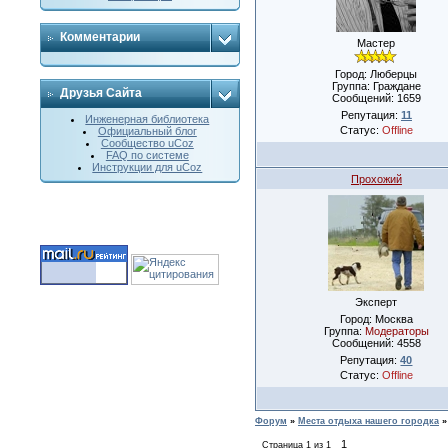
Комментарии
Мастер
Город: Люберцы
Группа: Граждане
Друзья Сайта
Сообщений:
1659
Репутация:
11
Инженерная библиотека
Статус:
Offline
Официальный блог
Сообщество uCoz
FAQ по системе
Инструкции для uCoz
Прохожий
Эксперт
Город: Москва
Группа:
Модераторы
Сообщений:
4558
Репутация:
40
Статус:
Offline
Форум
»
Места отдыха нашего городка
»
1
Страница
1
из
1