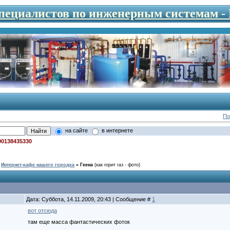
специалистов по инженерным системам 
По
на сайте
в интернете
00138435330
Интернет-кафе нашего городка
»
Геена
(как горит газ - фото)
Дата: Суббота, 14.11.2009, 20:43 | Сообщение #
1
вот отсюда
там еще масса фантастических фоток