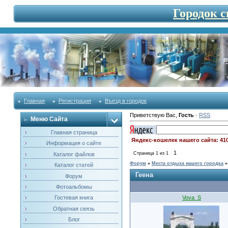
Городок 
Главная
Регистрация
Въезд в городок
Приветствую Вас
,
Гость
·
RSS
Меню Сайта
Главная страница
Яндекс-кошелек нашего сайта: 41
Информация о сайте
1
Страница
1
из
1
Каталог файлов
Форум
»
Места отдыха нашего городка
»
Каталог статей
Геена
Форум
Фотоальбомы
Vova_S
Гостевая книга
Обратная связь
Блог