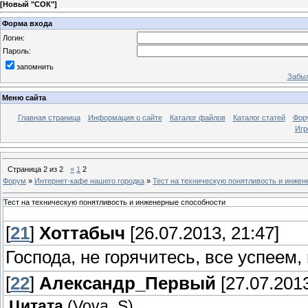
[
Новый "СОК"
]
Форма входа
Логин:
Пароль:
запомнить
Забыл
Меню сайта
Главная страница
Информация о сайте
Каталог файлов
Каталог статей
Фор
Игр
Страница
2
из
2
«
1
2
Форум
»
Интернет-кафе нашего городка
»
Тест на техническую понятливость и инже
Тест на техническую понятливость и инженерные способности
[
21
]
Хоттабыч
[26.07.2013, 21:47]
Господа, не горячитесь, все успеем
[
22
]
Александр_Первый
[27.07.2013
Цитата
(
Vova_S
)