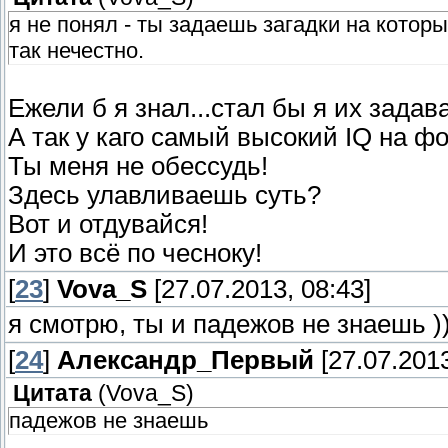
я не понял - ты задаешь загадки на котор
так нечестно.
Ежели б я знал...стал бы я их задав
А так у каго самый высокий IQ на ф
Ты меня не обессудь!
Здесь улавливаешь суть?
Вот и отдувайся!
И это всё по чесноку!
[
23
]
Vova_S
[27.07.2013, 08:43]
я смотрю, ты и падежов не знаешь ))
[
24
]
Александр_Первый
[27.07.2013
Цитата
(
Vova_S
)
падежов не знаешь