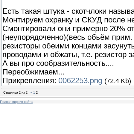
Есть такая штука - скотчлоки назыв
Монтируем охранку и СКУД после не
Смонтировали они примерно 20% от
(неупорядоченно)(весь обьём прим.
резисторы обеими концами засунуты
проводами и обжаты, т.е. резистор за
А вы про сообразительность....
Переобжимаем...
Прикрепления:
0062253.png
(72.4 Kb)
Страница
2
из
2
«
1
2
Полная версия сайта