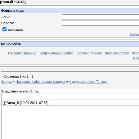
[
Новый "СОК"
]
Форма входа
Логин:
Пароль:
запомнить
Забыл
Меню сайта
Главная страница
Информация о сайте
Каталог файлов
Каталог статей
Фор
Игр
Страница
1
из
1
1
Форум
»
Интернет-кафе нашего городка
»
А дедушке всего 71 год..
А дедушке всего 71 год..
[
1
]
Vova_S
[10.09.2011, 07:53]