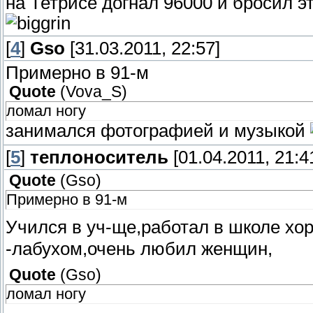
на Тетрисе догнал 96000 и бросил э
[
4
]
Gso
[31.03.2011, 22:57]
Примерно в 91-м
Quote
(
Vova_S
)
ломал ногу
занимался фотографией и музыкой
[
5
]
теплоноситель
[01.04.2011, 21:4
Quote
(
Gso
)
Примерно в 91-м
Учился в уч-ще,работал в школе х
-лабухом,очень любил женщин,
Quote
(
Gso
)
ломал ногу