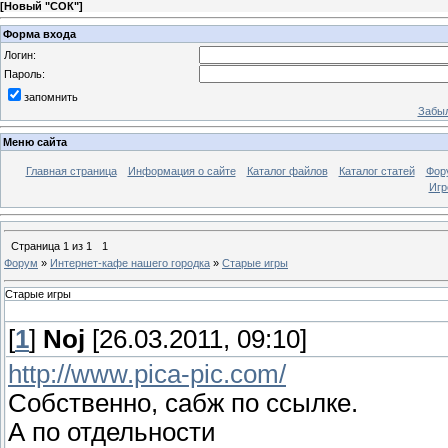
[
Новый "СОК"
]
Форма входа
Логин:
Пароль:
запомнить
Забыл
Меню сайта
Главная страница
Информация о сайте
Каталог файлов
Каталог статей
Фор
Игр
Страница
1
из
1
1
Форум
»
Интернет-кафе нашего городка
»
Старые игры
Старые игры
[
1
]
Noj
[26.03.2011, 09:10]
http://www.pica-pic.com/
Собственно, сабж по ссылке.
А по отдельности