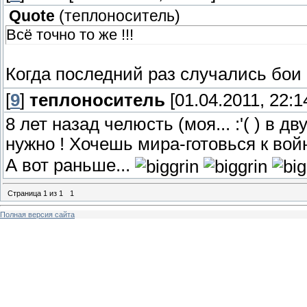
Quote
(
теплоноситель
)
Всё точно то же !!!
Когда последний раз случались бои
[
9
]
теплоноситель
[01.04.2011, 22:1
8 лет назад челюсть (моя... :'( ) в д
нужно ! Хочешь мира-готовься к во
А вот раньше...
Страница
1
из
1
1
Полная версия сайта