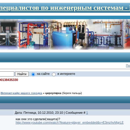
специалистов по инженерным системам 
По
на сайте
в интернете
00138435330
Интернет-кафе нашего городка
»
циркулярка
(береги пальцы)
Дата: Пятница, 10.12.2010, 23:10 | Сообщение #
1
как они это сделали(защита)?
http://www.youtube.com/watch?feature=player_embedded&v=E3mzhvMgrLE