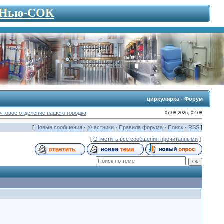
- Нью-СОК
циркулярка - Форум
чтовое отделение нашего городка
07.08.2026, 02:08
[
Новые сообщения
·
Участники
·
Правила форума
·
Поиск
·
RSS
]
[
Отметить все сообщения прочитанными
]