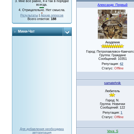
3.
Мне все равно, я и так в порядке
всегда.
Александр_Первый
4.
Отрицательно. Нет смысла.
Результаты
|
Архив опросов
Всего ответов:
188
Мини-Чат
Академик
Город: Петропавловск-Камчатс
Группа: Граждане
Сообщений:
10351
Репутация:
42
Статус:
Offline
samatehnik
Любитель
Город: N.
Группа: Новички
Сообщений:
122
Репутация:
1
Статус:
Offline
Для добавления необходима
Vova_S
авторизация