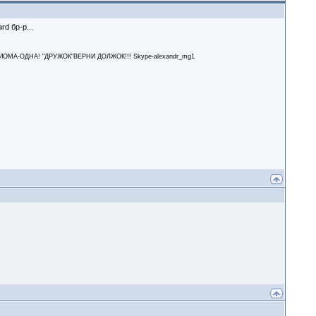
бр-р...
А-ОДНА! "ДРУЖОК"ВЕРНИ ДОЛЖОК!!! Skype-alexandr_mg1