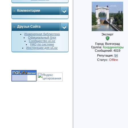
Комментарии
Друзья Сайта
Инженерная библиотека
Эксперт
Официальный блог
Сообщество uCoz
Город: Волгоград
FAQ по системе
Группа:
Координаторы
Инструкции для uCoz
Сообщений:
4019
Репутация:
54
Статус:
Offline