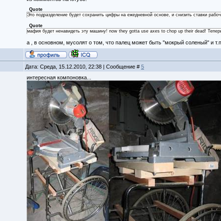
Quote
Это подразделение будет сохранить цифры на ежедневной основе, и снизить ставки рабоч
Quote
мафия будет ненавидеть эту машину! now they gotta use axes to chop up their dead! Тепе
а , в основном, мусолят о том, что палец может быть "мокрый соленый" и т.п.
Дата: Среда, 15.12.2010, 22:38 | Сообщение #
5
интересная компоновка...