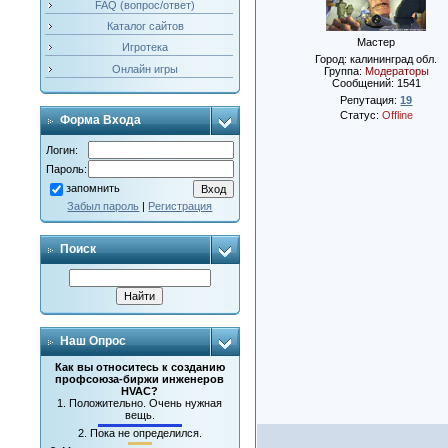
FAQ (вопрос/ответ)
Каталог сайтов
Мастер
Игротека
Город: калининград обл.
Онлайн игры
Группа:
Модераторы
Сообщений:
1541
Репутация:
19
Статус:
Offline
Форма Входа
Логин:
Пароль:
запомнить
Забыл пароль
|
Регистрация
Поиск
Наш Опрос
Как вы относитесь к созданию
профсоюза-биржи инженеров
HVAC?
1.
Положительно. Очень нужная
вещь.
2.
Пока не определился.