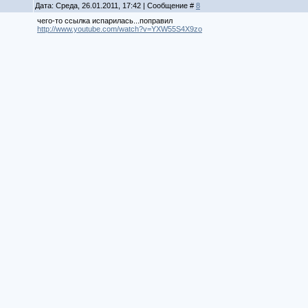
Дата: Среда, 26.01.2011, 17:42 | Сообщение #
8
чего-то ссылка испарилась...поправил
http://www.youtube.com/watch?v=YXW55S4X9zo