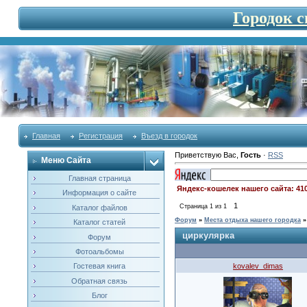
Городок 
Главная
Регистрация
Въезд в городок
Приветствую Вас
,
Гость
·
RSS
Меню Сайта
Главная страница
Яндекс-кошелек нашего сайта: 41
Информация о сайте
1
Страница
1
из
1
Каталог файлов
Форум
»
Места отдыха нашего городка
»
Каталог статей
циркулярка
Форум
Фотоальбомы
kovalev_dimas
Гостевая книга
Обратная связь
Блог