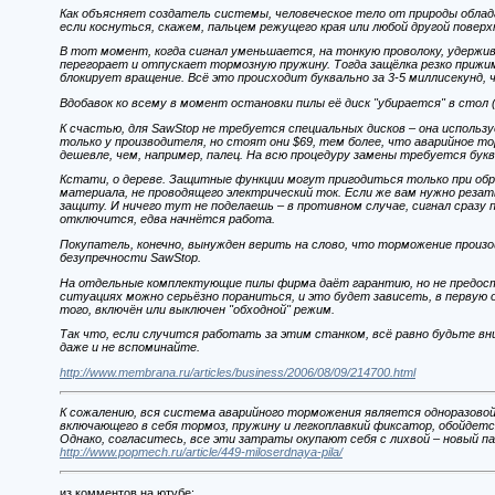
Как объясняет создатель системы, человеческое тело от природы обла
если коснуться, скажем, пальцем режущего края или любой другой поверх
В тот момент, когда сигнал уменьшается, на тонкую проволоку, удержи
перегорает и отпускает тормозную пружину. Тогда защёлка резко прижи
блокирует вращение. Всё это происходит буквально за 3-5 миллисекунд
Вдобавок ко всему в момент остановки пилы её диск "убирается" в стол
К счастью, для SawStop не требуется специальных дисков – она исполь
только у производителя, но стоят они $69, тем более, что аварийное то
дешевле, чем, например, палец. На всю процедуру замены требуется бук
Кстати, о дереве. Защитные функции могут пригодиться только при обр
материала, не проводящего электрический ток. Если же вам нужно рез
защиту. И ничего тут не поделаешь – в противном случае, сигнал сразу
отключится, едва начнётся работа.
Покупатель, конечно, вынужден верить на слово, что торможение произо
безупречности SawStop.
На отдельные комплектующие пилы фирма даёт гарантию, но не предост
ситуациях можно серьёзно пораниться, и это будет зависеть, в первую 
того, включён или выключен "обходной" режим.
Так что, если случится работать за этим станком, всё равно будьте в
даже и не вспоминайте.
http://www.membrana.ru/articles/business/2006/08/09/214700.html
К сожалению, вся система аварийного торможения является одноразовой
включающего в себя тормоз, пружину и легкоплавкий фиксатор, обойдетс
Однако, согласитесь, все эти затраты окупают себя с лихвой – новый п
http://www.popmech.ru/article/449-miloserdnaya-pila/
из комментов на ютубе: