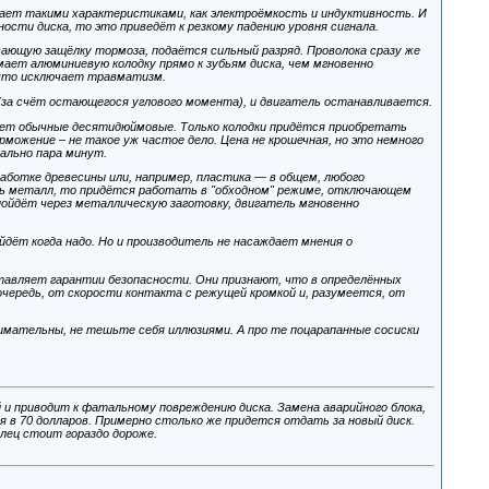
дает такими характеристиками, как электроёмкость и индуктивность. И
ности диска, то это приведёт к резкому падению уровня сигнала.
вающую защёлку тормоза, подаётся сильный разряд. Проволока сразу же
мает алюминиевую колодку прямо к зубьям диска, чем мгновенно
, что исключает травматизм.
 (за счёт остающегося углового момента), и двигатель останавливается.
зует обычные десятидюймовые. Только колодки придётся приобретать
рможение – не такое уж частое дело. Цена не крошечная, но это немного
вально пара минут.
аботке древесины или, например, пластика — в общем, любого
ать металл, то придётся работать в "обходном" режиме, отключающем
 пойдёт через металлическую заготовку, двигатель мгновенно
йдёт когда надо. Но и производитель не насаждает мнения о
авляет гарантии безопасности. Они признают, что в определённых
очередь, от скорости контакта с режущей кромкой и, разумеется, от
нимательны, не тешьте себя иллюзиями. А про те поцарапанные сосиски
 и приводит к фатальному повреждению диска. Замена аварийного блока,
я в 70 долларов. Примерно столько же придется отдать за новый диск.
алец стоит гораздо дороже.