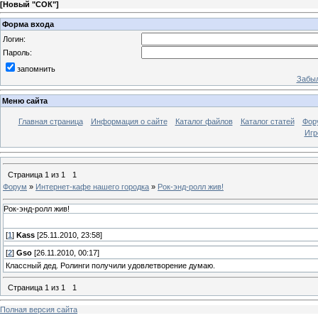
[
Новый "СОК"
]
Форма входа
Логин:
Пароль:
запомнить
Забыл
Меню сайта
Главная страница
Информация о сайте
Каталог файлов
Каталог статей
Фор
Игр
Страница
1
из
1
1
Форум
»
Интернет-кафе нашего городка
»
Рок-энд-ролл жив!
Рок-энд-ролл жив!
[
1
]
Kass
[25.11.2010, 23:58]
[
2
]
Gso
[26.11.2010, 00:17]
Классный дед. Ролинги получили удовлетворение думаю.
Страница
1
из
1
1
Полная версия сайта