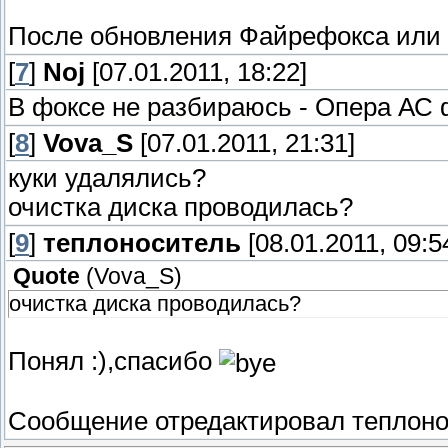
После обновления Файрефокса или п
[
7
]
Noj
[07.01.2011, 18:22]
В фоксе не разбираюсь - Опера АС
[
8
]
Vova_S
[07.01.2011, 21:31]
куки удалялись?
очистка диска проводилась?
[
9
]
теплоноситель
[08.01.2011, 09:5
Quote
(
Vova_S
)
очистка диска проводилась?
Понял :),спасибо
Сообщение отредактировал
теплон