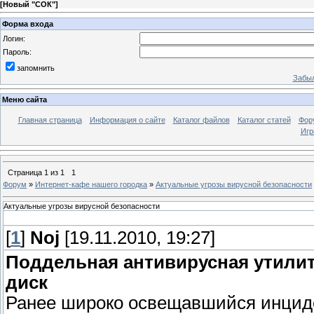
[
Новый "СОК"
]
Форма входа
Логин:
Пароль:
запомнить
Забыл
Меню сайта
Главная страница
Информация о сайте
Каталог файлов
Каталог статей
Фор
Игр
Страница
1
из
1
1
Форум
»
Интернет-кафе нашего городка
»
Актуальные угрозы вирусной безопасности
Актуальные угрозы вирусной безопасности
[
1
]
Noj
[19.11.2010, 19:27]
Поддельная антивирусная утили
диск
Ранее широко освещавшийся инциде