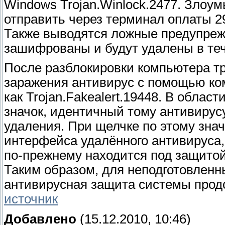
Windows Trojan.Winlock.2477. Злоу
отправить через терминал оплаты 2
Также выводятся ложные предупреж
зашифрованы и будут удалены в теч
После разблокировки компьютера т
заражения антивирус с помощью ко
как Trojan.Fakealert.19448. В обла
значок, идентичный тому антивирусу
удаления. При щелчке по этому знач
интерфейса удалённого антивируса,
по-прежнему находится под защитой
Таким образом, для неподготовленн
антивирусная защита системы прод
источник
Добавлено
(15.12.2010, 10:46)