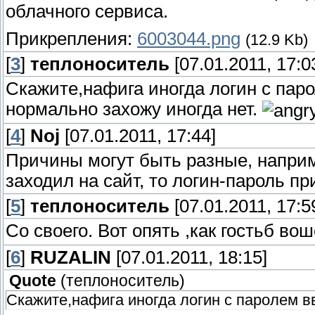
облачного сервиса.
Прикрепления:
6003044.png
(12.9 Kb)
[
3
]
теплоноситель
[07.01.2011, 17:0
Скажите,нафига иногда логин с пар
нормально захожу иногда нет.
[
4
]
Noj
[07.01.2011, 17:44]
Причины могут быть разные, наприм
заходил на сайт, то логин-пароль пр
[
5
]
теплоноситель
[07.01.2011, 17:5
Со своего. Вот опять ,как гостьб во
[
6
]
RUZALIN
[07.01.2011, 18:15]
Quote
(
теплоноситель
)
Скажите,нафига иногда логин с паролем в