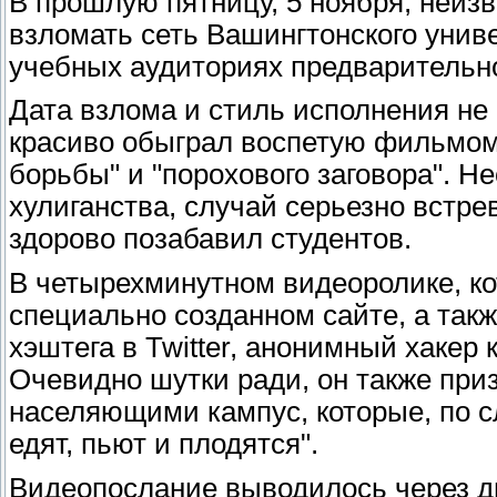
В прошлую пятницу, 5 ноября, неизв
взломать сеть Вашингтонского унив
учебных аудиториях предварительно
Дата взлома и стиль исполнения не 
красиво обыграл воспетую фильмом
борьбы" и "порохового заговора". 
хулиганства, случай серьезно встр
здорово позабавил студентов.
В четырехминутном видеоролике, к
специально созданном сайте, а так
хэштега в Twitter, анонимный хакер
Очевидно шутки ради, он также приз
населяющими кампус, которые, по сл
едят, пьют и плодятся".
Видеопослание выводилось через д