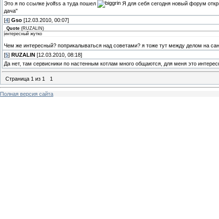
Это я по ссылке jvolfss а туда пошел
Я для себя сегодня новый форум откры
дача"
[
4
]
Gso
[12.03.2010, 00:07]
Quote
(
RUZALIN
)
интересный жутко
Чем же интересный? поприкалываться над советами? я тоже тут между делом на сант
[
5
]
RUZALIN
[12.03.2010, 08:18]
Да нет, там сервисники по настенным котлам много общаются, для меня это интересн
Страница
1
из
1
1
Полная версия сайта