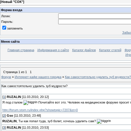
[
Новый "СОК"
]
Форма входа
Логин:
Пароль:
запомнить
Забыл
Меню сайта
Главная страница
Информация о сайте
Каталог файлов
Каталог статей
Фор
Игр
Страница
1
из
1
1
Форум
»
Интернет-кафе нашего городка
»
Как самостоятельно удалить зуб мудрости?
Как самостоятельно удалить зуб мудрости?
[
1
]
RUZALIN
[11.03.2010, 20:12]
Я под сталом
Почитайте вот это. Человек на медицинском форуме просит 
http://forum.stom.ru/index.php?showtopic=7207&st=0
[
2
]
Gso
[11.03.2010, 23:48]
RUZALIN
, Ты как попал туда, зуб болит, хочешь удалить сам?
[
3
]
RUZALIN
[11.03.2010, 23:53]