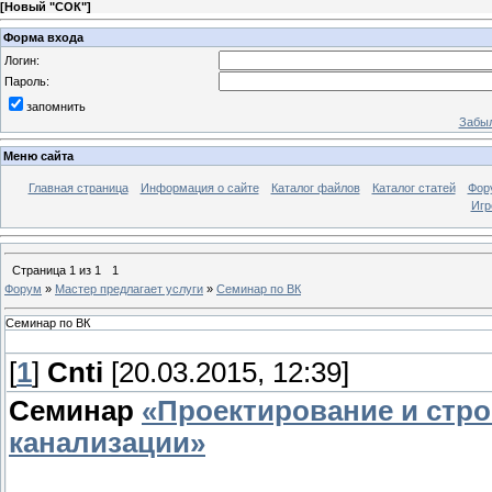
[
Новый "СОК"
]
Форма входа
Логин:
Пароль:
запомнить
Забыл
Меню сайта
Главная страница
Информация о сайте
Каталог файлов
Каталог статей
Фор
Игр
Страница
1
из
1
1
Форум
»
Мастер предлагает услуги
»
Семинар по ВК
Семинар по ВК
[
1
]
Cnti
[20.03.2015, 12:39]
Семинар
«Проектирование и стр
канализации»