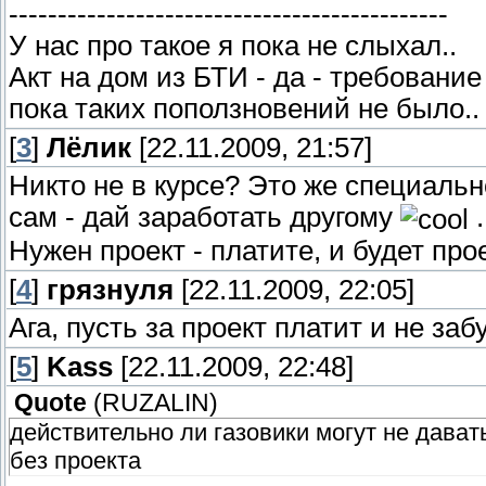
---------------------------------------------
У нас про такое я пока не слыхал..
Акт на дом из БТИ - да - требование
пока таких поползновений не было..
[
3
]
Лёлик
[22.11.2009, 21:57]
Никто не в курсе? Это же специаль
сам - дай заработать другому
.
Нужен проект - платите, и будет прое
[
4
]
грязнуля
[22.11.2009, 22:05]
Ага, пусть за проект платит и не заб
[
5
]
Kass
[22.11.2009, 22:48]
Quote
(
RUZALIN
)
действительно ли газовики могут не дават
без проекта