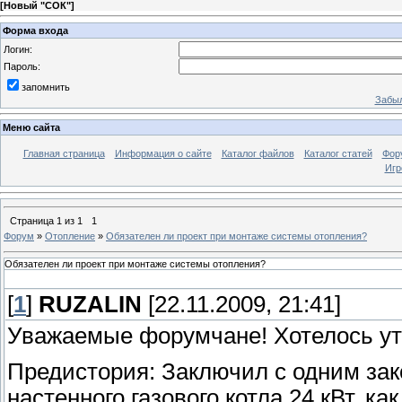
[
Новый "СОК"
]
Форма входа
Логин:
Пароль:
запомнить
Забыл
Меню сайта
Главная страница
Информация о сайте
Каталог файлов
Каталог статей
Фор
Игр
Страница
1
из
1
1
Форум
»
Отопление
»
Обязателен ли проект при монтаже системы отопления?
Обязателен ли проект при монтаже системы отопления?
[
1
]
RUZALIN
[22.11.2009, 21:41]
Уважаемые форумчане! Хотелось ут
Предистория: Заключил с одним зак
настенного газового котла 24 кВт, ка