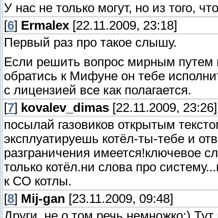
У нас не только могут, но из того, ч
[
6
]
Ermalex
[22.11.2009, 23:18]
Первый раз про такое слышу.
Если решить вопрос мирным путем 
обратись к Мифуне он тебе исполни
с лицензией все как полагается.
[
7
]
kovalev_dimas
[22.11.2009, 23:26]
посылай газовиков открытым текстом
эксплуатируешь котёл-ты-тебе и отв
разграничения имеется!ключевое сл
только котёл.ни слова про систему.
к СО котлы.
[
8
]
Mij-gan
[23.11.2009, 09:48]
Други, не о том речь немножко:) Тут 