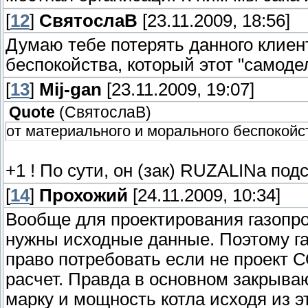
[
12
]
СвятослаВ
[23.11.2009, 18:56]
Думаю тебе потерять данного клиен
беспокойства, который этот "самоде
[
13
]
Mij-gan
[23.11.2009, 19:07]
Quote
(
СвятослаВ
)
от материального и морального беспокойст
+1 ! По сути, он (зак) RUZALINа по
[
14
]
Прохожий
[24.11.2009, 10:34]
Вообще для проектирования газопро
нужны исходные данные. Поэтому г
право потребовать если не проект С
расчет. Правда в основном закрываю
марку и мощность котла исходя из э