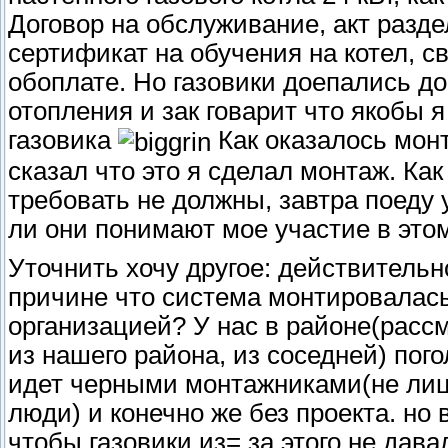
Договор на обслуживание, акт разде
сертификат на обучения на котел, св
обоплате. Но газовики доепались до
отопления и зак говарит что якобы я
газовика
Как оказалось монт
сказал что это я сделал монтаж. Ка
требовать не должны, завтра поеду 
ли они понимают мое участие в этом
Уточнить хочу другое: действительно
причине что система монтировалась
организацией? У нас в районе(расс
из нашего района, из соседней) по
идет черными монтажниками(не лиц
люди) и конечно же без проекта. но
чтобы газовики из= за этого не дава