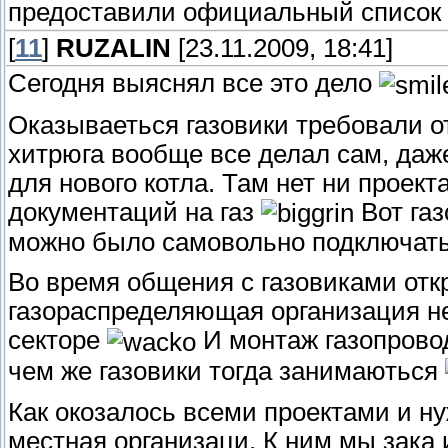
предоставили официальный список д
[
11
]
RUZALIN
[23.11.2009, 18:41]
Сегодня выяснял все это дело
Оказываеться газовики требовали от 
хитрюга вообще все делал сам, даж
для нового котла. Там нет ни проект
документаций на газ
Вот газ
можно было самовольно подключатьс
Во время общения с газовиками отк
газораспределяющая организация не
секторе
И монтаж газопровод
чем же газовики тогда занимаються
Как окозалось всеми проектами и н
местная организаци. К ним мы зака