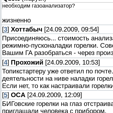
необходим газоанализатор?
жизненно
[
3
]
Хоттабыч
[24.09.2009, 09:54]
Присоединяюсь... стоимость анализ
режимно-пусконаладки горелки. Сове
Вашим ГА разобраться - через прои
[
4
]
Прохожий
[24.09.2009, 10:53]
Топикстартеру уже ответил по почте
деятельности на ниве наладки горел
Если нет, то как настраивали горелк
[
5
]
OCA
[24.09.2009, 12:09]
БИГовские горелки на глаз отстраив
приглашали человека с прибором.