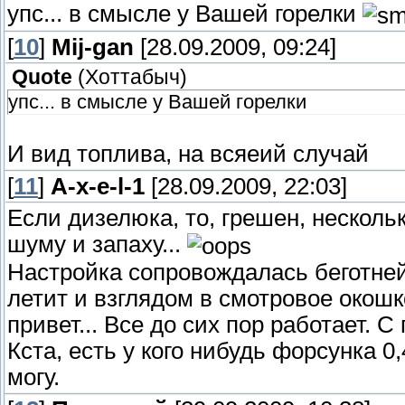
упс... в смысле у Вашей горелки
[
10
]
Mij-gan
[28.09.2009, 09:24]
Quote
(
Хоттабыч
)
упс... в смысле у Вашей горелки
И вид топлива, на всяеий случай
[
11
]
A-x-e-l-1
[28.09.2009, 22:03]
Если дизелюка, то, грешен, несколь
шуму и запаху...
Настройка сопровождалась беготней 
летит и взглядом в смотровое окошк
привет... Все до сих пор работает. С
Кста, есть у кого нибудь форсунка 0,
могу.