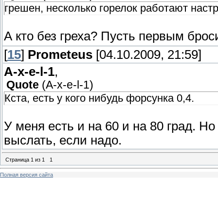
грешен, несколько горелок работают настр
А кто без греха? Пусть первым брос
[
15
]
Prometeus
[04.10.2009, 21:59]
A-x-e-l-1
,
Quote
(
A-x-e-l-1
)
Кста, есть у кого нибудь форсунка 0,4.
У меня есть и на 60 и на 80 град. Н
выслать, если надо.
Страница
1
из
1
1
Полная версия сайта