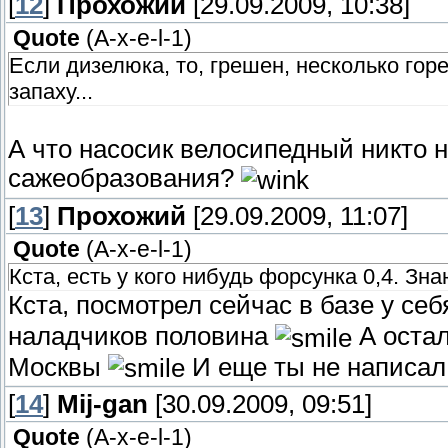
[
12
]
Прохожий
[29.09.2009, 10:38]
Quote
(
A-x-e-l-1
)
Если дизелюка, то, грешен, несколько гор
запаху...
А что насосик велосипедный никто 
сажеобразования?
[
13
]
Прохожий
[29.09.2009, 11:07]
Quote
(
A-x-e-l-1
)
Кста, есть у кого нибудь форсунка 0,4. Зна
Кста, посмотрел сейчас в базе у себ
наладчиков половина
А остал
Москвы
И еще ты не написал у
[
14
]
Mij-gan
[30.09.2009, 09:51]
Quote
(
A-x-e-l-1
)