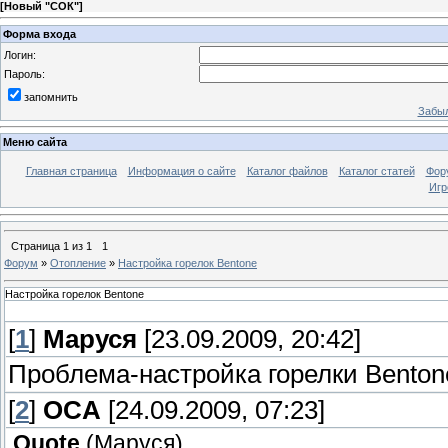
[
Новый "СОК"
]
Форма входа
Логин:
Пароль:
запомнить
Забыл
Меню сайта
Главная страница
Информация о сайте
Каталог файлов
Каталог статей
Фор
Игр
Страница
1
из
1
1
Форум
»
Отопление
»
Настройка горелок Bentone
Настройка горелок Bentone
[
1
]
Маруся
[23.09.2009, 20:42]
Проблема-настройка горелки Benton
[
2
]
OCA
[24.09.2009, 07:23]
Quote
(
Маруся
)