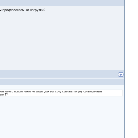
ы предполагаемые нагрузки?
том ничего нового никто не видит ,так вот хочу сделать по уму со вторичным
ете ??