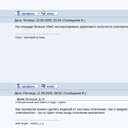
Дата: Четверг, 10.09.2009, 23:34 | Сообщение #
5
На площади больше 10м2 эксплуатировать дороговато получится электрически
Опыт - критерий истины.
Дата: Пятница, 11.09.2009, 08:52 | Сообщение #
6
Quote
(
Кузнецов_Д_А
)
электрический мне кажется надо ставить
Как паллиатив можно сделать водяной от системы отопления , как и предлаг
электрокотел - пусть гррет полы когда отопление выключено.
мой skype - reutov_o_v