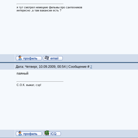
я тут смотрел немецкие фильмы про сантехников
интересно ,а там вакансии есть ?
Дата: Четверг, 10.09.2009, 00:54 | Сообщение #
2
паяный
С.О.К. выжат, сэр!