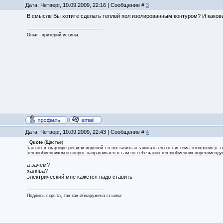
Дата: Четверг, 10.09.2009, 22:16 | Сообщение #
3
В смысле Вы хотите сделать теплвй пол изолированным контуром? И каков
Опыт - критерий истины.
Дата: Четверг, 10.09.2009, 22:43 | Сообщение #
4
Quote
(
Щастье
)
так вот в квартире решили водяной т.п поставить и запитать его от системы отопления,в э
теплообменником и вопрос напрашивается сам по себе какой теплообменник порекоменду
а зачем?
халява?
электрический мне кажется надо ставить
Подпись скрыта, так как обнаружена ссылка