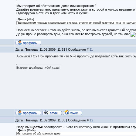
Мы говорим об абстрактном доме или конкретном?
Давайте возьмем мою панельную пятиэтажку, в которой я жил до недавнего
Однотрубка в стенах в трех комнатах и кухне.
Quote
(
allre
)
При грамотном подходе к конструкции системы отопления одной квартиры - она не наруши
Полностью согласен, только дайте знать, во что выльется грамотный подх
Да уж проще разобрать дом, а на его месте построить другой, не так ли?
Дата: Пятница, 11.09.2009, 11:51 | Сообщение #
11
А смысл ТО? При прорыве тп что б не пролить до подвала? Хоть так, хоть 
Встретил дизайнера - убей сразу!
Дата: Пятница, 11.09.2009, 11:55 | Сообщение #
12
Надо бы
Щастье
расспросить - чего конкретно у него и как. В противном сл
Quote
(
Code
)
Мы говорим об абстрактном доме