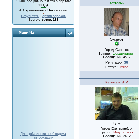
3.
Мне все равно, я и так в порядке
Хоттабыч
всегда.
4.
Отрицательно. Нет смысла.
Результаты
|
Архив опросов
Всего ответов:
188
Мини-Чат
Эксперт
Город: Саратов
Группа:
Координаторы
Сообщений:
4577
Репутация:
36
Статус:
Offline
Кузнецов_Д_А
Гуру
Город: Екатеринбург
Группа:
Модераторы
Для добавления необходима
Сообщений:
2672
авторизация