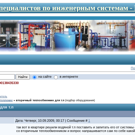
специалистов по инженерным системам 
По
на сайте
в интернете
00138435330
итель
топление
»
вторичный теплообменник для т.п
(подбор оборудования)
для т.п
Дата: Четверг, 10.09.2009, 00:17 | Сообщение #
1
так вот в квартире решили водяной т.п поставить и запитать его от системы 
со вторичным теплообменником и вопрос напрашивается сам по себе како