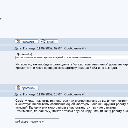
е
Дата: Пятница, 11.09.2009, 09:07 | Сообщение #
7
Quote
(
allre
)
Как паллиатив можно сделать водяной от системы отопления
Интересно, как вообще можно сделать "от системы отопления" дома, не нар
Кроме того, в доме на среднюю квартирку больше 5 кВт и не выходит.
Дата: Пятница, 11.09.2009, 10:07 | Сообщение #
8
Code
, у квартиры есть теплопотери - их можно принять за величину посто
к конструкции системы отопления одной квартиры - она не нарушит работу
условий. Калории или килограммы в час останутся теми же самыми.
Что именно, по-вашему, может в таком случае нарушить (и как?) работу си
мой skype - reutov_o_v