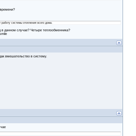
 времени?
т работу системы отопления всего дома.
од в данном случае? Четыре теплообменника?
эдак вмешательство в систему.
учае