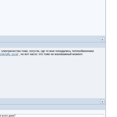
т электричества тоже, погугли, где то мне попадались теплообменники
iki/alfa_laval/
, но вот насос это тоже не маловажный момент.
я всего дома?