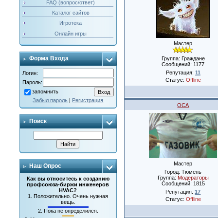
FAQ (вопрос/ответ)
Каталог сайтов
Игротека
Онлайн игры
Мастер
Форма Входа
Группа: Граждане
Сообщений:
1177
Репутация:
11
Логин:
Статус:
Offline
Пароль:
запомнить
Забыл пароль
|
Регистрация
OCA
Поиск
Мастер
Наш Опрос
Город: Тюмень
Группа:
Модераторы
Как вы относитесь к созданию
Сообщений:
1815
профсоюза-биржи инженеров
HVAC?
Репутация:
17
1.
Положительно. Очень нужная
Статус:
Offline
вещь.
2.
Пока не определился.