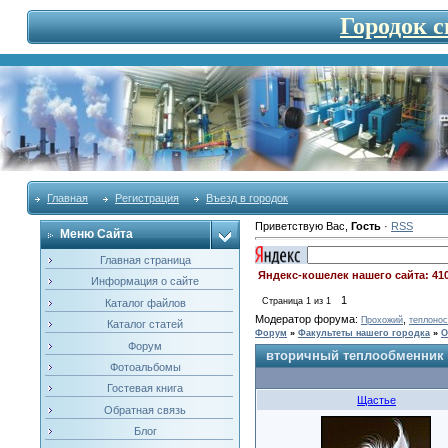
Городок 
Главная
Регистрация
Въезд в городок
Приветствую Вас
,
Гость
·
RSS
Меню Сайта
Главная страница
Яндекс-кошелек нашего сайта: 41
Информация о сайте
1
Страница
1
из
1
Каталог файлов
Модератор форума:
,
Прохожий
теплонос
Каталог статей
Форум
»
Факультеты нашего городка
»
О
Форум
вторичный теплообменник 
Фотоальбомы
Гостевая книга
Щастье
Обратная связь
Блог