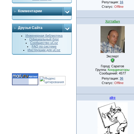
Репутация:
16
Статус:
Offline
Комментарии
Хоттабыч
Друзья Сайта
Инженерная библиотека
Официальный блог
Сообщество uCoz
FAQ по системе
Инструкции для uCoz
Эксперт
Город: Саратов
Группа:
Координаторы
Сообщений:
4577
Репутация:
36
Статус:
Offline
allre