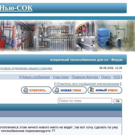
- Нью-СОК
вторичный теплообменник для т.п - Форум
чтовое отделение нашего городка
06.08.2026, 12:28
[
Новые сообщения
·
Участники
·
Правила форума
·
Поиск
·
RSS
]
[
Отметить все сообщения прочитанными
]
отопления,в этом ничего нового никто не видит ,так вот хочу сделать по уму
й теплообменник порекомендуете ??