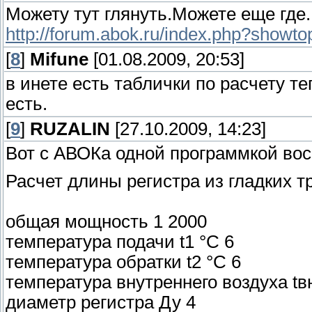
Можету тут глянуть.Можете еще где.
http://forum.abok.ru/index.php?showt
[
8
]
Mifune
[01.08.2009, 20:53]
в инете есть таблички по расчету те
есть.
[
9
]
RUZALIN
[27.10.2009, 14:23]
Вот с АВОКа одной программкой вос
Расчет длины регистра из гладких т
общая мощность 1 2000
температура подачи t1 °С 6
температура обратки t2 °С 6
температура внутреннего воздуха tв
диаметр регистра Ду 4