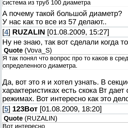
система из труб 100 диаметра
А почему такой большой диаметр?
У нас как то все из 57 делают..
[
4
]
RUZALIN
[01.08.2009, 15:27]
Ну не знаю, так вот сделали когда 
Quote
(
Vova_S
)
Я так понял что вопрос про то каков в ср
определенного диаметра.
Да, вот это я и хотел узнать. В сек
характеристиках есть скока Вт дае
режимах. Вот интересно как это дело
[
5
]
123Вот
[01.08.2009, 18:20]
Quote
(
RUZALIN
)
Вот интересно