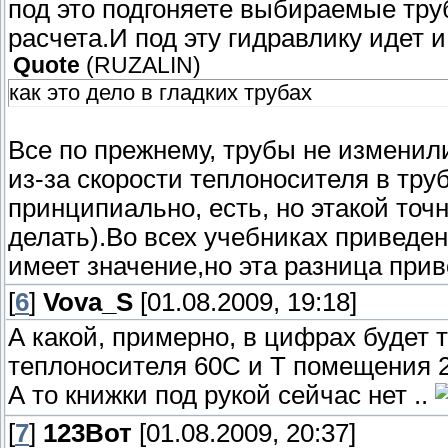
под это подгоняете выбираемые тру
расчета.И под эту гидравлику идет 
Quote
(
RUZALIN
)
как это дело в гладких трубах
Все по прежнему, трубы не изменили
из-за скорости теплоносителя в тру
принципиально, есть, но этакой точ
делать).Во всех учебниках приведен
имеет значение,но эта разница прив
[
6
]
Vova_S
[01.08.2009, 19:18]
А какой, примерно, в цифрах будет
теплоносителя 60С и Т помещения 2
А то книжки под рукой сейчас нет ..
[
7
]
123Вот
[01.08.2009, 20:37]