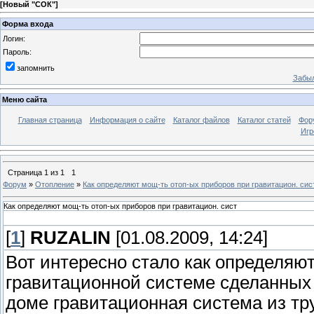
[
Новый "СОК"
]
Форма входа
Логин:
Пароль:
запомнить
Забыл
Меню сайта
Главная страница
Информация о сайте
Каталог файлов
Каталог статей
Фор
Игр
Страница
1
из
1
1
Форум
»
Отопление
»
Как определяют мощ-ть отоп-ых приборов при гравитацион. сис
Как определяют мощ-ть отоп-ых приборов при гравитацион. сист
[
1
]
RUZALIN
[01.08.2009, 14:24]
Вот интересно стало как определяю
гравитационной системе сделанных и
доме гравитационная система из тру