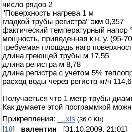
число рядов 2
"Поверхность нагрева 1 м
гладкой трубы регистра" экм 0,357
фактический температурный напор °
мощность, приведенная к н. у. (95-70
требуемая площадь нагр поверхност
длина греющей трубы м 17,55
длина регистра м 8,78
длина регистра с учетом 5% теплопр
расход воды через регистр кг/ч 114,6
Получаеться что 1 метр трубы диаме
Как думаете этой программкой можн
Прикрепления:
_..xls
(36.0 Kb)
[
10
]
_валентин_
[31.10.2009, 21:01]