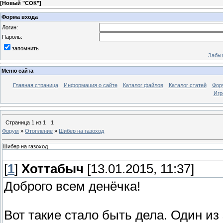
[
Новый "СОК"
]
Форма входа
Логин:
Пароль:
запомнить
Забыл
Меню сайта
Главная страница
Информация о сайте
Каталог файлов
Каталог статей
Фор
Игр
Страница
1
из
1
1
Форум
»
Отопление
»
Шибер на газоход
Шибер на газоход
[
1
]
Хоттабыч
[13.01.2015, 11:37]
Доброго всем денёчка!
Вот такие стало быть дела. Один из