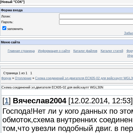
[
Новый "СОК"
]
Форма входа
Логин:
Пароль:
запомнить
Забыл
Меню сайта
Главная страница
Информация о сайте
Каталог файлов
Каталог статей
Фор
Игр
Страница
1
из
1
1
Форум
»
Отопление
»
Схема соединений эл.двигателя ЕСК05-02 для вейсхаупт WGL
Схема соединений эл.двигателя ЕСК05-02 для вейсхаупт WGL30N
[
1
]
Вячеслав2004
[12.02.2014, 12:53]
Господа!Нет ли у кого данных по э
обмоток,схема внутренних соедине
том,что увезли подобный двиг. в пер