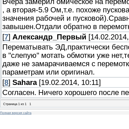
Вчера замерил омическое на перемо
, а вторая-5.9 Ом,т.е. похоже пуско
значения рабочей и пусковой).Сравни
завышен.Отдали обратно в перемотк
[
7
]
Александр_Первый
[14.02.2014,
Перематывать ЭД,практически бесп
в "слепую" мотать обмотки уже нет,
даже не замарачиваемся с перемот
параметрам или оригинал.
[
8
]
Sahara
[19.02.2014, 10:11]
Согласен. Ничего хорошего после п
Страница
1
из
1
1
Полная версия сайта