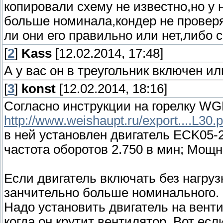
копировали схему не известно,но у н
больше номинала,кондер не проверя
ли они его правильно или нет,либо 
[
2
]
Kass
[12.02.2014, 17:48]
А у вас он в треугольник включен и
[
3
]
konst
[12.02.2014, 18:16]
Согласно инструкции на горелку WG
http://www.weishaupt.ru/export....L30.p
в ней установлен двигатель ECK05-2
частота оборотов 2.750 в мин; Мощно
Если двигатель включать без нагруз
занчительно больше номинального.
Надо установить двигатель на венти
когда он крутит вентилятор. Вот если