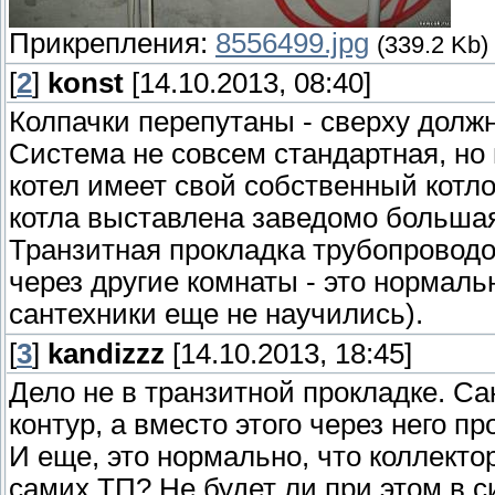
Прикрепления:
8556499.jpg
(339.2 Kb)
[
2
]
konst
[14.10.2013, 08:40]
Колпачки перепутаны - сверху должн
Система не совсем стандартная, но 
котел имеет свой собственный котл
котла выставлена заведомо большая
Транзитная прокладка трубопровод
через другие комнаты - это нормальн
сантехники еще не научились).
[
3
]
kandizzz
[14.10.2013, 18:45]
Дело не в транзитной прокладке. Са
контур, а вместо этого через него п
И еще, это нормально, что коллекто
самих ТП? Не будет ли при этом в 