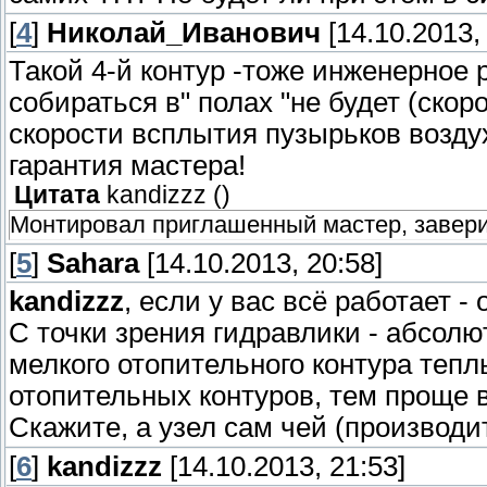
[
4
]
Николай_Иванович
[14.10.2013,
Такой 4-й контур -тоже инженерное 
собираться в" полах "не будет (ско
скорости всплытия пузырьков воздух
гарантия мастера!
Цитата
kandizzz
(
)
Монтировал приглашенный мастер, заверил
[
5
]
Sahara
[14.10.2013, 20:58]
kandizzz
, если у вас всё работает -
С точки зрения гидравлики - абсол
мелкого отопительного контура теп
отопительных контуров, тем проще 
Скажите, а узел сам чей (производи
[
6
]
kandizzz
[14.10.2013, 21:53]