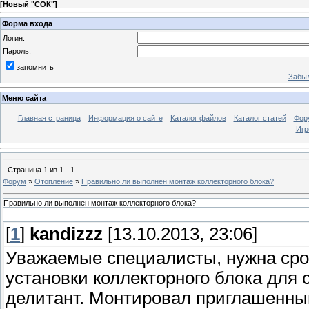
[
Новый "СОК"
]
Форма входа
Логин:
Пароль:
запомнить
Забыл
Меню сайта
Главная страница
Информация о сайте
Каталог файлов
Каталог статей
Фор
Игр
Страница
1
из
1
1
Форум
»
Отопление
»
Правильно ли выполнен монтаж коллекторного блока?
Правильно ли выполнен монтаж коллекторного блока?
[
1
]
kandizzz
[13.10.2013, 23:06]
Уважаемые специалисты, нужна сро
установки коллекторного блока для
делитант. Монтировал приглашенный