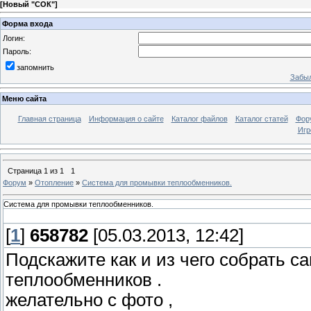
[
Новый "СОК"
]
Форма входа
Логин:
Пароль:
запомнить
Забыл
Меню сайта
Главная страница
Информация о сайте
Каталог файлов
Каталог статей
Фор
Игр
Страница
1
из
1
1
Форум
»
Отопление
»
Система для промывки теплообменников.
Система для промывки теплообменников.
[
1
]
658782
[05.03.2013, 12:42]
Подскажите как и из чего собрать 
теплообменников .
желательно с фото ,