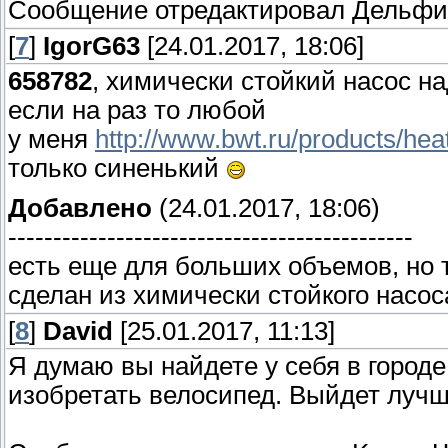
Сообщение отредактировал
Дельфи
[
7
]
IgorG63
[24.01.2017, 18:06]
658782
, химически стойкий насос на
если на раз то любой
у меня
http://www.bwt.ru/products/h
только синенький
Добавлено
(24.01.2017, 18:06)
---------------------------------------------
есть еще для больших объемов, но т
сделан из химически стойкого насос
[
8
]
David
[25.01.2017, 11:13]
Я думаю вы найдете у себя в городе
изобретать велосипед. Выйдет лучш