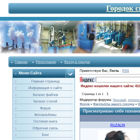
Городок 
Главная
Регистрация
Въезд в городок
Приветствую Вас
,
Гость
·
RSS
Меню Сайта
Главная страница
Яндекс-кошелек нашего сайта: 41
Информация о сайте
1
Страница
1
из
1
Каталог файлов
Модератор форума:
,
Прохожий
теплонос
Каталог статей
Форум
»
Факультеты нашего городка
»
О
Форум
Присматриваю себе газоана
Фотоальбомы
Гостевая книга
RUZALIN
Обратная связь
Блог