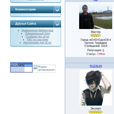
Комментарии
Друзья Сайта
Инженерная библиотека
Мастер
Официальный блог
Сообщество uCoz
FAQ по системе
Город: вОлОгОдскОй я
Инструкции для uCoz
Группа: Граждане
Сообщений:
1019
Репутация:
6
Статус:
Offline
RUZALIN
Эксперт