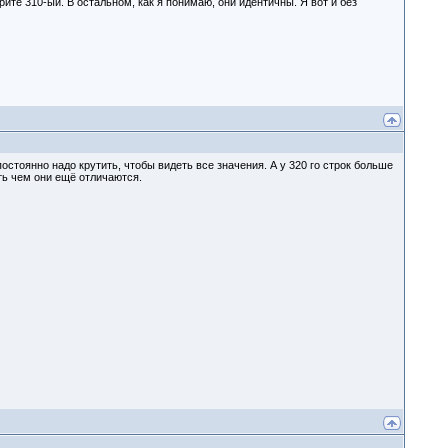
рите 310-ый. В остальном, как я понимаю, они идентичны. Я вот и без
постоянно надо крутить, чтобы видеть все значения. А у 320 го строк больше
ть чем они ещё отличаются.