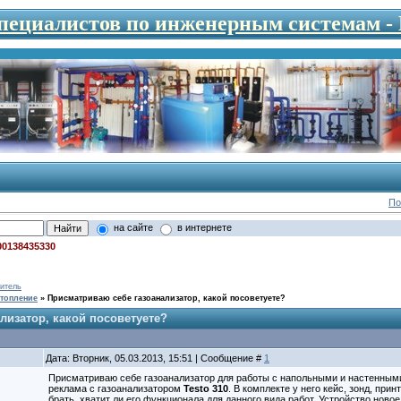
специалистов по инженерным системам 
По
на сайте
в интернете
00138435330
итель
топление
»
Присматриваю себе газоанализатор, какой посоветуете?
лизатор, какой посоветуете?
Дата: Вторник, 05.03.2013, 15:51 | Сообщение #
1
Присматриваю себе газоанализатор для работы с напольными и настенным
реклама с газоанализатором
Testo 310
. В комплекте у него кейс, зонд, при
брать, хватит ли его функционала для данного вида работ. Устройство новое