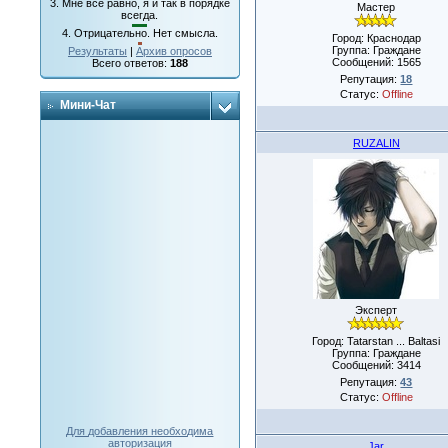
3.
Мне все равно, я и так в порядке
Мастер
всегда.
4.
Отрицательно. Нет смысла.
Город: Краснодар
Группа: Граждане
Результаты
|
Архив опросов
Сообщений:
1565
Всего ответов:
188
Репутация:
18
Статус:
Offline
Мини-Чат
RUZALIN
Эксперт
Город: Tatarstan ... Baltasi
Группа: Граждане
Сообщений:
3414
Репутация:
43
Статус:
Offline
Для добавления необходима
авторизация
Jar