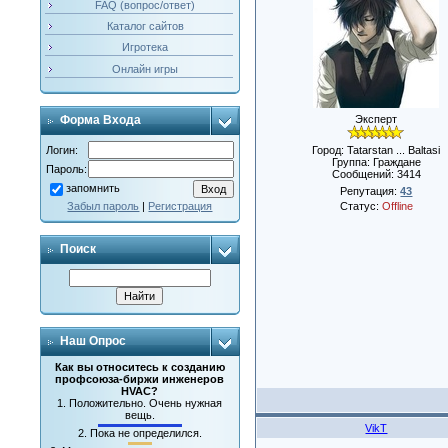
FAQ (вопрос/ответ)
Каталог сайтов
Игротека
Онлайн игры
Эксперт
Форма Входа
Город: Tatarstan ... Baltasi
Логин:
Группа: Граждане
Пароль:
Сообщений:
3414
запомнить
Репутация:
43
Статус:
Offline
Забыл пароль
|
Регистрация
Поиск
Наш Опрос
Как вы относитесь к созданию
профсоюза-биржи инженеров
HVAC?
1.
Положительно. Очень нужная
вещь.
VikT
2.
Пока не определился.