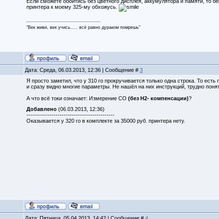
Если сможете обойтись без цветного дисплея, аккумулятора и памяти, то бе
принтера к моему 325-му обхожусь.
"Век живи, век учись..... всё равно дураком помрешь"
Дата: Среда, 06.03.2013, 12:36 | Сообщение #
3
Я просто заметил, что у 310 го прокручивается только одна строка. То есть 
и сразу видно многие параметры. Не нашёл на них инструкций, трудно поня
А что всё токи означает: Измерение CO
(без H2- компенсации)
?
Добавлено
(06.03.2013, 12:36)
---------------------------------------------
Оказывается у 320 го в комплекте за 35000 руб. принтера нету.
Дата: Пятница, 05.04.2013, 14:42 | Сообщение #
4