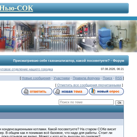
- Нью-СОК
Присматриваю себе газоанализатор, какой посоветуете? - Форум
чтовое отделение нашего городка
07.08.2026, 06:21
[
Новые сообщения
·
Участники
·
Правила форума
·
Поиск
·
RSS
]
[
Отметить все сообщения прочитанными
]
и конденсационными котлами. Какой посоветуете? На старом СОКе висит
нтер. В общем как я понимаю всё базовое, что надо для работы. Стоит ли
, пока отзывов не видно. Может у кого есть выходы по скидкам?