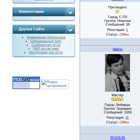
Претендент
Комментарии
Город: С-Пб
Группа: Новички
Сообщений:
38
Друзья Сайта
Репутация:
1
Статус:
Offline
Инженерная библиотека
Официальный блог
Сообщество uCoz
FAQ по системе
Valeriu
Инструкции для uCoz
Мастер
Город: Люберцы
Группа: Граждане
Сообщений:
1659
Репутация:
11
Статус:
Offline
RUZALIN