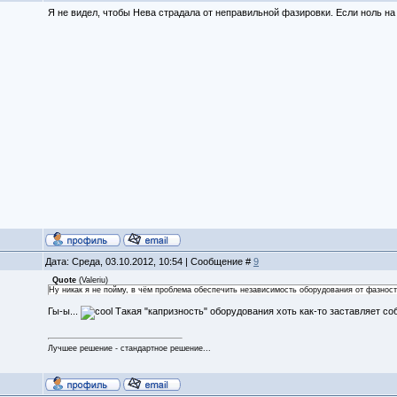
Я не видел, чтобы Нева страдала от неправильной фазировки. Если ноль на к
Дата: Среда, 03.10.2012, 10:54 | Сообщение #
9
Quote
(
Valeriu
)
Ну никак я не пойму, в чём проблема обеспечить независимость оборудования от фазност
Гы-ы...
Такая "капризность" оборудования хоть как-то заставляет со
Лучшее решение - стандартное решение...