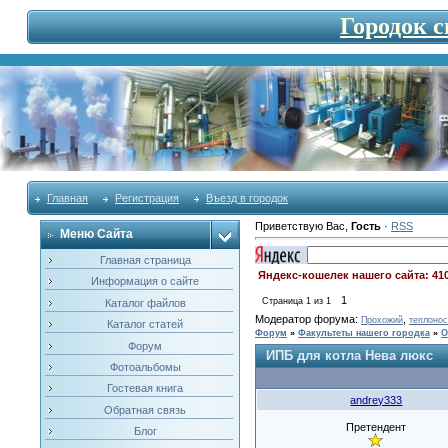
Городок 
Главная
Регистрация
Въезд в городок
Приветствую Вас
,
Гость
·
RSS
Меню Сайта
Главная страница
Яндекс-кошелек нашего сайта: 41
Информация о сайте
1
Страница
1
из
1
Каталог файлов
Модератор форума:
,
Прохожий
теплонос
Каталог статей
Форум
»
Факультеты нашего городка
»
О
Форум
ИПБ для котла Нева люкс
Фотоальбомы
Гостевая книга
andrey333
Обратная связь
Претендент
Блог