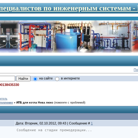
специалистов по инженерным системам 
По
на сайте
в интернете
00138435330
итель
топление
»
ИПБ для котла Нева люкс
(помогите с проблемой)
Дата: Вторник, 02.10.2012, 09:43 | Сообщение #
1
Сообщение на стадии премодерации...