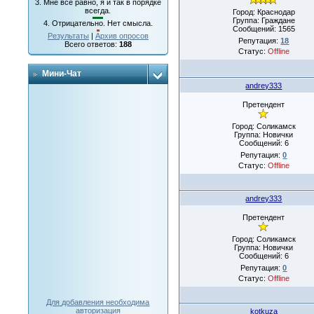
3.
Мне все равно, я и так в порядке
всегда.
Город: Краснодар
Группа: Граждане
4.
Отрицательно. Нет смысла.
Сообщений:
1565
Результаты
|
Архив опросов
Репутация:
18
Всего ответов:
188
Статус:
Offline
Мини-Чат
andrey333
Претендент
Город: Соликамск
Группа: Новички
Сообщений:
6
Репутация:
0
Статус:
Offline
andrey333
Претендент
Город: Соликамск
Группа: Новички
Сообщений:
6
Репутация:
0
Статус:
Offline
Для добавления необходима
авторизация
kotkuza