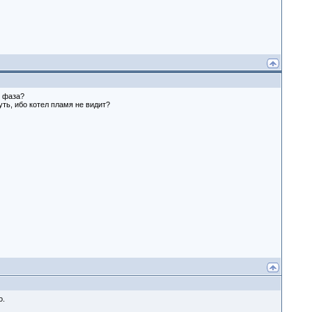
и фаза?
ть, ибо котел пламя не видит?
о.