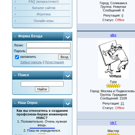
FAQ (вопрос/ответ)
Город: Соликамск
Группа: Новички
Каталог сайтов
Сообщений:
6
Игротека
Репутация:
0
Статус:
Offline
Онлайн игры
allre
Форма Входа
Логин:
Пароль:
запомнить
Забыл пароль
|
Регистрация
Поиск
Гуру
Город: Москва и Подмосковь
Группа: Граждане
Сообщений:
2109
Наш Опрос
Репутация:
21
Статус:
Offline
Как вы относитесь к созданию
профсоюза-биржи инженеров
HVAC?
1.
Положительно. Очень нужная
VikT
вещь.
2.
Пока не определился.
Мастер