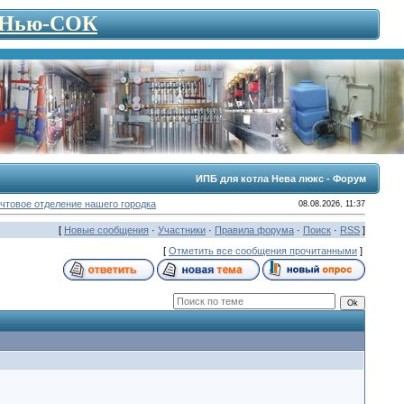
- Нью-СОК
ИПБ для котла Нева люкс - Форум
чтовое отделение нашего городка
08.08.2026, 11:37
[
Новые сообщения
·
Участники
·
Правила форума
·
Поиск
·
RSS
]
[
Отметить все сообщения прочитанными
]