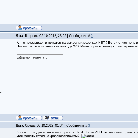
Дата: Вторник, 02.10.2012, 23:02 | Сообщение #
2
А что показывает индикатор на выходных розетках ИБП? Есть четкие ноль 
Посмотрел в описании - на выходе 220. Может просто вилку котла переверну
мой skype - reutov_o_v
е
Дата: Среда, 03.10.2012, 01:34 | Сообщение #
3
Заземлять один из выходов в розетке ИБП. Если ИБП это позволяет, конечн
Или менять котел на фазонезависимый.