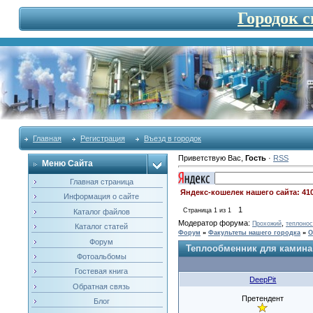
Городок 
Главная
Регистрация
Въезд в городок
Приветствую Вас
,
Гость
·
RSS
Меню Сайта
Главная страница
Яндекс-кошелек нашего сайта: 41
Информация о сайте
1
Страница
1
из
1
Каталог файлов
Модератор форума:
,
Прохожий
теплонос
Каталог статей
Форум
»
Факультеты нашего городка
»
О
Форум
Теплообменник для камина
Фотоальбомы
Гостевая книга
DeepPit
Обратная связь
Претендент
Блог