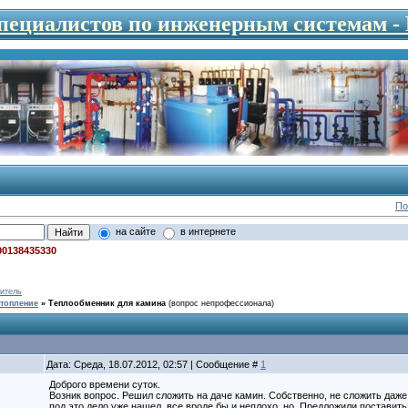
специалистов по инженерным системам 
По
на сайте
в интернете
00138435330
итель
топление
»
Теплообменник для камина
(вопрос непрофессионала)
Дата: Среда, 18.07.2012, 02:57 | Сообщение #
1
Доброго времени суток.
Возник вопрос. Решил сложить на даче камин. Собственно, не сложить даже,
под это дело уже нашел, все вроде бы и неплохо, но. Предложили поставит