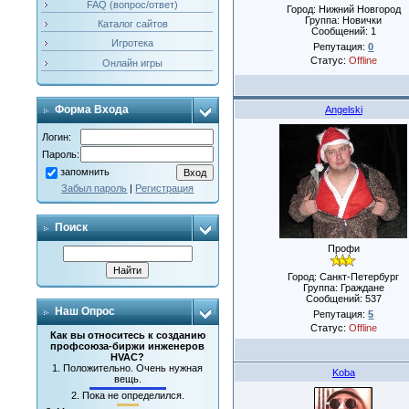
FAQ (вопрос/ответ)
Город: Нижний Новгород
Группа: Новички
Каталог сайтов
Сообщений:
1
Игротека
Репутация:
0
Статус:
Offline
Онлайн игры
Форма Входа
Angelski
Логин:
Пароль:
запомнить
Забыл пароль
|
Регистрация
Поиск
Профи
Город: Санкт-Петербург
Группа: Граждане
Сообщений:
537
Наш Опрос
Репутация:
5
Статус:
Offline
Как вы относитесь к созданию
профсоюза-биржи инженеров
HVAC?
1.
Положительно. Очень нужная
Koba
вещь.
2.
Пока не определился.