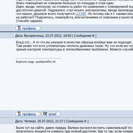
благо помещение не слишком большое по площади и этаж один.
Идея, вроде, неплохая, но стоимость работ по сравнению с планируемой п
достаточно дорогой. Задумался, стал искать альтернативы, вроде производит
что нашел, дешевле всего получается
ЦЭЭВТ
. Но потому как я с такими ве
не работал? Поделитесь, пожалуйста, впечатлениями от компании и качест
Спасибо заранее.
Дата: Воскресенье, 22.07.2012, 18:50 | Сообщение #
2
Блуд это... А то что вы указали в качестве образца вообще вам не подходит
Там разве что есть утилизаторы теплоты дымовых газов. Ну это если вы гото
зрения контроля температуры в теплообменнике проблемно. Можете случайн
Берегите воду- разбавляйте её
Дата: Четверг, 26.07.2012, 21:27 | Сообщение #
3
Было тут на сайте, давно правда. Валера пытался встоить самопальный т/о из
получилось мощности снимать при полной растопке. Как то так, если склер