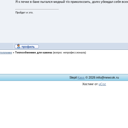
Я к печке в бане пытался медный т/о приколхозить, долго убеждал себя всех 
Пройдет и это.
топление
»
Теплообменник для камина
(вопрос непрофессионала)
Slepil
Kass
© 2026
info@newcok.ru
Хостинг от
uCoz