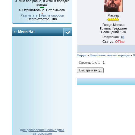
3.
Мне все равно, я и так в порядке
всегда.
4.
Отрицательно. Нет смысла.
Мастер
Результаты
|
Архив опросов
Всего ответов:
188
Город: Москва
Группа: Граждане
Мини-Чат
Сообщений:
930
Репутация:
18
Статус:
Offline
Форум
»
Факультеты нашего городка
»
О
1
Страница
1
из
1
Для добавления необходима
авторизация