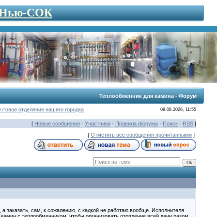
- Нью-СОК
Теплообменник для камина - Форум
чтовое отделение нашего городка
09.08.2026, 11:55
[
Новые сообщения
·
Участники
·
Правила форума
·
Поиск
·
RSS
]
[
Отметить все сообщения прочитанными
]
 а заказать, сам, к сожалению, с кадкой не работаю вообще. Исполнителя
ь камин с теплообменником, чтобы организовать отопление всей дачи разом,