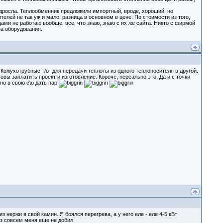
одросла. Теплообменник предложили импортный, вроде, хороший, но
елей не так уж и мало, разница в основном в цене. По стоимости из того,
щами не работаю вообще, все, что знаю, знаю с их же сайта. Никто с фирмой
ва оборудования.
. Кожухотрубные т/о- для передачи теплоты из одного теплоносителя в другой.
вы заплатить проект и изготовление. Короче, нереально это. Да и с точки
о в свою с\о дать пар
 нержи в свой камин. Я боялся перегрева, а у него еле - еле 4-5 кВт
оз совсем меня еще не добил.