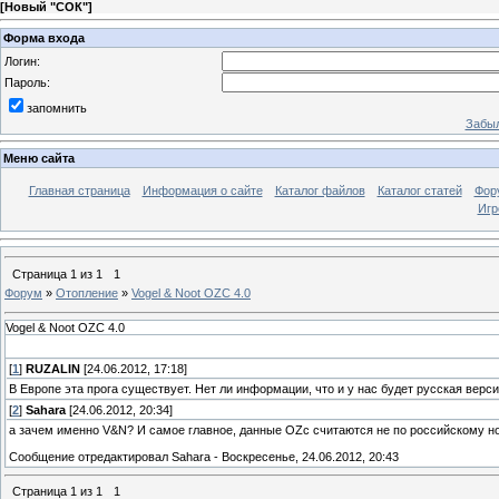
[
Новый "СОК"
]
Форма входа
Логин:
Пароль:
запомнить
Забыл
Меню сайта
Главная страница
Информация о сайте
Каталог файлов
Каталог статей
Фор
Игр
Страница
1
из
1
1
Форум
»
Отопление
»
Vogel & Noot OZC 4.0
Vogel & Noot OZC 4.0
[
1
]
RUZALIN
[24.06.2012, 17:18]
В Европе эта прога существует. Нет ли информации, что и у нас будет русская верс
[
2
]
Sahara
[24.06.2012, 20:34]
а зачем именно V&N? И самое главное, данные OZc считаются не по российскому но
Сообщение отредактировал
Sahara
-
Воскресенье, 24.06.2012, 20:43
Страница
1
из
1
1