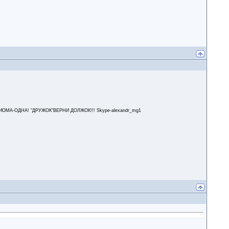
.
А-ОДНА! "ДРУЖОК"ВЕРНИ ДОЛЖОК!!! Skype-alexandr_mg1