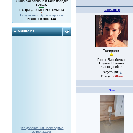
3.
Мне все равно, я и так в порядке
всегда.
санмастер
4.
Отрицательно. Нет смысла.
Результаты
|
Архив опросов
Всего ответов:
188
Мини-Чат
Претендент
Город: Биробиджан
Группа: Новички
Сообщений:
2
Репутация:
0
Статус:
Offline
Gso
Для добавления необходима
авторизация