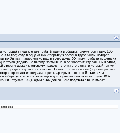
е (с торца) в подвале две трубы (подача и обратка) диаметром прим. 100-
 3-го подъезда в одну из них ("обратку") врезана труба 50мм, которая
три трубы идут параллельно вдоль всего дома. 50-ти мм труба заглушена на
одна труба (подача) на выходе заглушена, а от "обратки" сделан 50мм отвод
й стороне дома и к которому подходят стояки отопления и который так же
ми посередине сделана перемычка. Подача теплоносителя (верхний розлив)
торая проходит из подвала через квартиры с 1-го по 5-й этаж в 3-м
приборы учета тепла: на входе в дом в районе задвижек на трубы 100-
мыкания к трубам 100(120)мм? Или для точного подсчета это не имеет
е задвижек