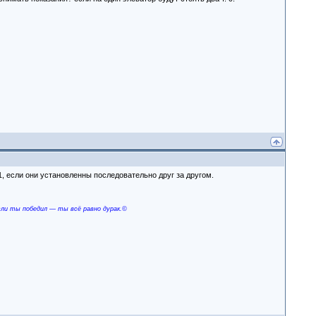
1, если они установленны последовательно друг за другом.
сли ты победил — ты всё равно дурак.©