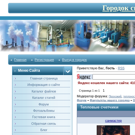
Городок 
Главная
Регистрация
Въезд в городок
Приветствую Вас
,
Гость
·
RSS
Меню Сайта
Главная страница
Яндекс-кошелек нашего сайта: 41
Информация о сайте
1
Страница
1
из
1
Каталог файлов
Модератор форума:
,
Прохожий
теплонос
Каталог статей
Форум
»
Факультеты нашего городка
»
О
Форум
Тепловые счетчики
Фотоальбомы
Гостевая книга
санмастер
Обратная связь
Блог