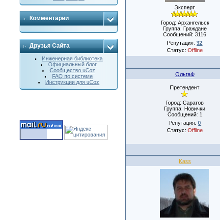
Эксперт
Комментарии
Город: Архангельск
Группа: Граждане
Сообщений:
3116
Репутация:
32
Друзья Сайта
Статус:
Offline
Инженерная библиотека
Официальный блог
Сообщество uCoz
ОльгаФ
FAQ по системе
Инструкции для uCoz
Претендент
Город: Саратов
Группа: Новички
Сообщений:
1
Репутация:
0
Статус:
Offline
Kass