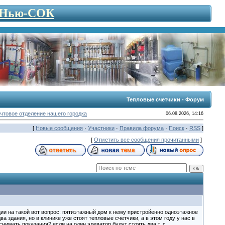
- Нью-СОК
Тепловые счетчики - Форум
чтовое отделение нашего городка
06.08.2026, 14:16
[
Новые сообщения
·
Участники
·
Правила форума
·
Поиск
·
RSS
]
[
Отметить все сообщения прочитанными
]
и на такой вот вопрос: пятиэтажный дом к нему пристройенно одноэтажное
а здания, но в клинике уже стоят тепловые счетчики, а в этом году у нас в
снимать показания? если на один элеватор будут стоять два т. с.