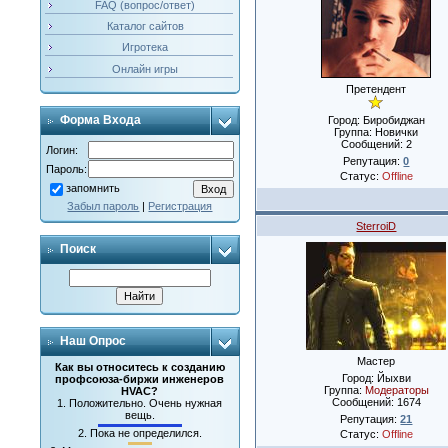
FAQ (вопрос/ответ)
Каталог сайтов
Игротека
Онлайн игры
Претендент
Форма Входа
Город: Биробиджан
Группа: Новички
Сообщений:
2
Логин:
Репутация:
0
Пароль:
Статус:
Offline
запомнить
Забыл пароль
|
Регистрация
SterroiD
Поиск
Наш Опрос
Мастер
Как вы относитесь к созданию
Город: Йыхви
профсоюза-биржи инженеров
Группа:
Модераторы
HVAC?
Сообщений:
1674
1.
Положительно. Очень нужная
вещь.
Репутация:
21
2.
Пока не определился.
Статус:
Offline