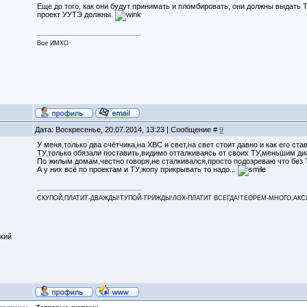
Еще до того, как они будут принимать и пломбировать, они должны выдать Т
проект УУТЭ должны.
Все ИМХО
Дата: Воскресенье, 20.07.2014, 13:23 | Сообщение #
9
У меня,только два счётчика,на ХВС и свет,на свет стоит давно и как его ста
ТУ,только обязали поставить,видимо отталкиваясь от своих ТУ,меньшим ди
По жилым домам,честно говоря,не сталкивался,просто подозреваю что без 
А у них всё по проектам и ТУ,жопу прикрывать то надо...
СКУПОЙ,ПЛАТИТ-ДВАЖДЫ!ТУПОЙ-ТРИЖДЫ!ЛОХ-ПЛАТИТ ВСЕГДА!ТЕОРЕМ-МНОГО,АКСИОМ
кий