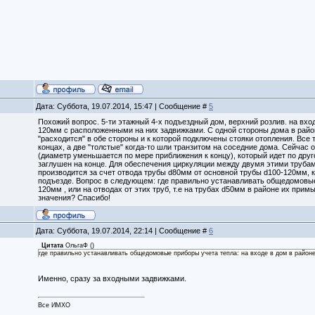
Дата: Суббота, 19.07.2014, 15:47 | Сообщение #
5
Похожий вопрос. 5-ти этажный 4-х подъездный дом, верхний розлив. на вход
120мм с расположенными на них задвижками. С одной стороны дома в районе
"расходится" в обе стороны и к которой подключены стояки отопления. Все 
концах, а две "толстые" когда-то шли транзитом на соседние дома. Сейчас 
(диаметр уменьшается по мере приближения к концу), который идет по друго
заглушен на конце. Для обеспечения циркуляции между двумя этими труба
производится за счет отвода трубы d80мм от основной трубы d100-120мм, ко
подъезде. Вопрос в следующем: где правильно устанавливать общедомовые 
120мм , или на отводах от этих труб, т.е на трубах d50мм в районе их при
значения? Спасибо!
Дата: Суббота, 19.07.2014, 22:14 | Сообщение #
6
Цитата
ОльгаФ
(
)
где правильно устанавливать общедомовые приборы учета тепла: на входе в дом в район
Именно, сразу за входными задвижками.
Все ИМХО