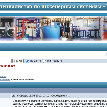
специалистов по инженерным системам 
По
на сайте
в интернете
00138435330
итель
топление
»
Тепловые счетчики
Дата: Среда, 13.06.2012, 03:10 | Сообщение #
1
Здравствуйте коллеги! Хотелось бы услышать ваше мнение или рекомендаци
здание (женская частная клиника), элеватор(тепловой узел) идет общий на дв
городе будут устанавливать т.с в каждом доме. Вопрос: как в клинике будут 