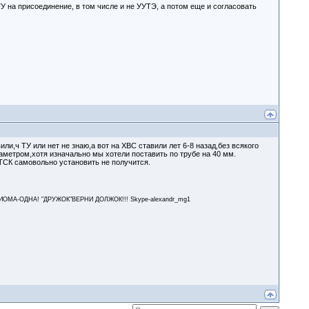
У на присоединение, в том числе и не УУТЭ, а потом еще и согласовать
вили,ч ТУ или нет не знаю,а вот на ХВС ставили лет 6-8 назад,без всякого
аметром,хотя изначально мы хотели поставить по трубе на 40 мм.
ТСК самовольно установить не получится.
А-ОДНА! "ДРУЖОК"ВЕРНИ ДОЛЖОК!!! Skype-alexandr_mg1