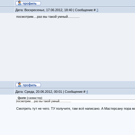
Дата: Воскресенье, 17.06.2012, 18:40 | Сообщение #
3
посмотрим....раз вы такой умный.............
Дата: Среда, 20.06.2012, 00:01 | Сообщение #
4
Quote
(
санмастер
)
посмотрим....раз вы такой умный.............
Смотреть тут не чего. ТУ получите, там всё написано. А Мастерсану пора м