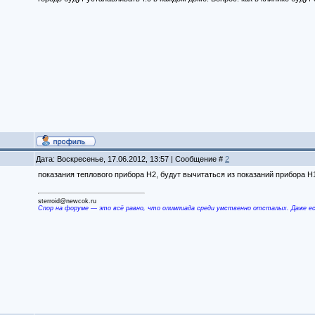
Дата: Воскресенье, 17.06.2012, 13:57 | Сообщение #
2
показания теплового прибора Н2, будут вычитаться из показаний прибора Н
sterroid@newcok.ru
Спор на форуме — это всё равно, что олимпиада среди умственно отсталых. Даже е