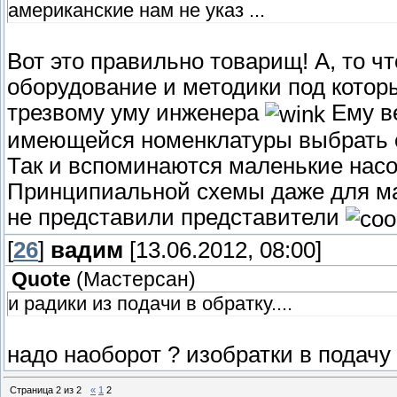
американские нам не указ ...
Вот это правильно товарищ! А, то ч
оборудование и методики под кото
трезвому уму инженера
Ему ве
имеющейся номенклатуры выбрать об
Так и вспоминаются маленькие насо
Принципиальной схемы даже для мал
не представили представители
[
26
]
вадим
[13.06.2012, 08:00]
Quote
(
Мастерсан
)
и радики из подачи в обратку....
надо наоборот ? изобратки в подачу
Страница
2
из
2
«
1
2