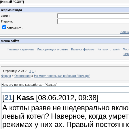
[
Новый "СОК"
]
Форма входа
Логин:
Пароль:
запомнить
Забыл
Меню сайта
Главная страница
Информация о сайте
Каталог файлов
Каталог статей
Фор
Игр
Страница
2
из
2
«
1
2
Форум
»
Отопление
»
Не могу понять как работает "Кольцо"
Не могу понять как работает "Кольцо"
[
21
]
Kass
[08.06.2012, 09:38]
А котлы разве не шедеврально вклю
левый котел? Наверное, когда умре
режимах у них ах. Правый постоянно