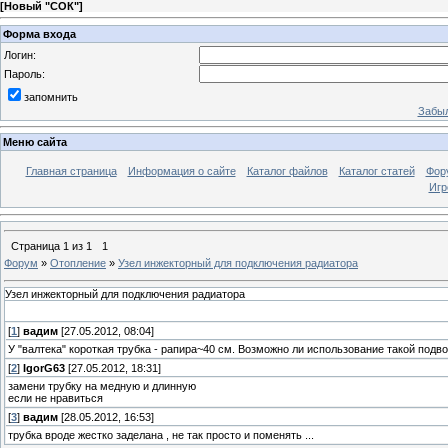
[
Новый "СОК"
]
Форма входа
Логин:
Пароль:
запомнить
Забыл
Меню сайта
Главная страница
Информация о сайте
Каталог файлов
Каталог статей
Фор
Игр
Страница
1
из
1
1
Форум
»
Отопление
»
Узел инжекторный для подключения радиатора
Узел инжекторный для подключения радиатора
[
1
]
вадим
[27.05.2012, 08:04]
У "валтека" короткая трубка - рапира~40 см. Возможно ли использование такой подво
[
2
]
IgorG63
[27.05.2012, 18:31]
замени трубку на медную и длинную
если не нравиться
[
3
]
вадим
[28.05.2012, 16:53]
трубка вроде жестко заделана , не так просто и поменять ...