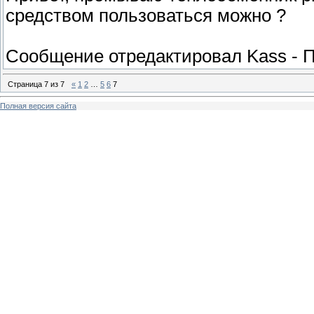
средством пользоваться можно ?
Сообщение отредактировал
Kass
-
П
Страница
7
из
7
«
1
2
…
5
6
7
Полная версия сайта