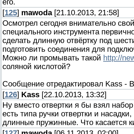
его.
[
125
]
mawoda
[21.10.2013, 21:58]
Осмотрел сегодня внимательно свой
специального инструмента первично
сделать длинную отвёртку под шести
подготовить соединения для подкл
Можно ли промывать такой
http://ne
соляной кислотой?
Сообщение отредактировал
Kass
-
В
[
126
]
Kass
[22.10.2013, 13:32]
Ну вместо отвертки я бы взял набор
есть типа ручки отвертки и насадки,
длинные пружинные. Что касается к
[
127
]
mawoda
[06.11.2013, 02:00]