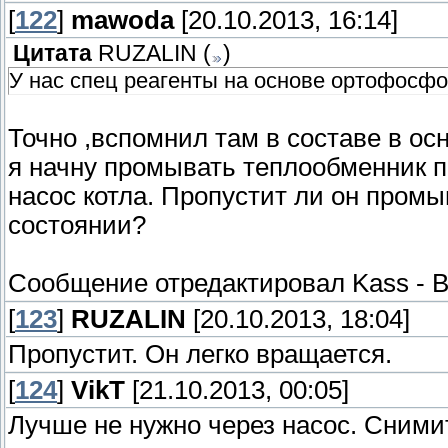
[
122
]
mawoda
[20.10.2013, 16:14]
Цитата
RUZALIN
(
)
У нас спец реагенты на основе ортофосф
Точно ,вспомнил там в составе в о
я начну промывать теплообменник п
насос котла. Пропустит ли он пром
состоянии?
Сообщение отредактировал
Kass
-
В
[
123
]
RUZALIN
[20.10.2013, 18:04]
Пропустит. Он легко вращается.
[
124
]
VikT
[21.10.2013, 00:05]
Лучше не нужно через насос. Сними