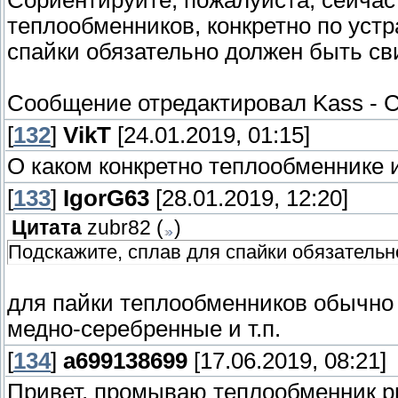
Сориентируйте, пожалуйста, сейчас
теплообменников, конкретно по уст
спайки обязательно должен быть св
Сообщение отредактировал
Kass
-
С
[
132
]
VikT
[24.01.2019, 01:15]
О каком конкретно теплообменнике и
[
133
]
IgorG63
[28.01.2019, 12:20]
Цитата
zubr82
(
)
Подскажите, сплав для спайки обязатель
для пайки теплообменников обычно 
медно-серебренные и т.п.
[
134
]
a699138699
[17.06.2019, 08:21]
Привет, промываю теплообменник р