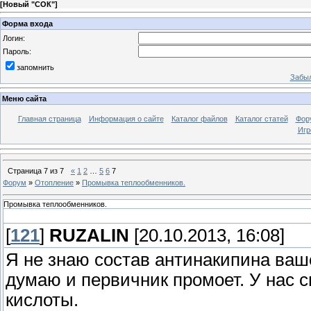
[
Новый "СОК"
]
Форма входа
Логин:
Пароль:
запомнить
Забыл
Меню сайта
Главная страница
Информация о сайте
Каталог файлов
Каталог статей
Фор
Игр
Страница
7
из
7
«
1
2
…
5
6
7
Форум
»
Отопление
»
Промывка теплообменников.
Промывка теплообменников.
[
121
]
RUZALIN
[20.10.2013, 16:08]
Я не знаю состав антинакипина ваше
думаю и первичник промоет. У нас 
кислоты.