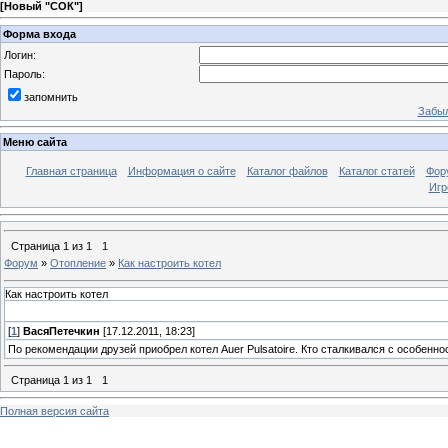
[
Новый "СОК"
]
Форма входа
Логин:
Пароль:
запомнить
Забыл
Меню сайта
Главная страница
Информация о сайте
Каталог файлов
Каталог статей
Фор
Игр
Страница
1
из
1
1
Форум
»
Отопление
»
Как настроить котел
Как настроить котел
[
1
]
ВасяПетечкин
[17.12.2011, 18:23]
По рекомендации друзей приобрел котел Auer Pulsatoire. Кто сталкивался с особенно
Страница
1
из
1
1
Полная версия сайта