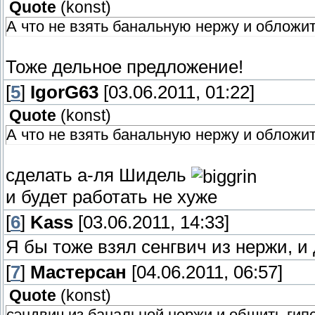
Quote
(
konst
)
А что не взять банальную нержу и обложи
Тоже дельное предложение!
[
5
]
IgorG63
[03.06.2011, 01:22]
Quote
(
konst
)
А что не взять банальную нержу и обложи
сделать а-ля Шидель
и будет работать не хуже
[
6
]
Kass
[03.06.2011, 14:33]
Я бы тоже взял сенгвич из нержи, и
[
7
]
Мастерсан
[04.06.2011, 06:57]
Quote
(
konst
)
сэндвич из банальной нержи и обшить гип