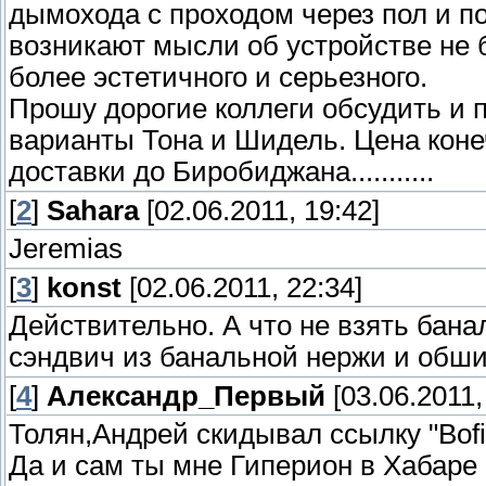
дымохода с проходом через пол и по
возникают мысли об устройстве не б
более эстетичного и серьезного.
Прошу дорогие коллеги обсудить и 
варианты Тона и Шидель. Цена коне
доставки до Биробиджана...........
[
2
]
Sahara
[02.06.2011, 19:42]
Jeremias
[
3
]
konst
[02.06.2011, 22:34]
Действительно. А что не взять бан
сэндвич из банальной нержи и обши
[
4
]
Александр_Первый
[03.06.2011,
Толян,Андрей скидывал ссылку "Bofi
Да и сам ты мне Гиперион в Хабаре