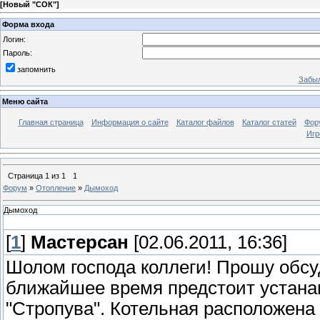
[
Новый "СОК"
]
Форма входа
Логин:
Пароль:
запомнить
Забыл
Меню сайта
Главная страница
Информация о сайте
Каталог файлов
Каталог статей
Фор
Игр
Страница
1
из
1
1
Форум
»
Отопление
»
Дымоход
Дымоход
[
1
]
Мастерсан
[02.06.2011, 16:36]
Шолом господа коллеги! Прошу обс
ближайшее время предстоит устана
"Стропува". Котельная расположена