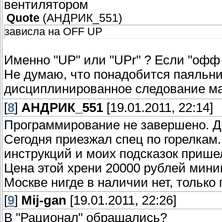
вентилятором
Quote
(
АНДРИК_551
)
зависла на OFF UP
Именно "UP" или "UPr" ? Если "офф
Не думаю, что понадобится паяльни
дисциплинированное следование ма
[
8
]
АНДРИК_551
[19.01.2011, 22:14]
Программирование не завершено. Да
Сегодня приезжал спец по горелкам.
инструкций и моих подсказок прише
Цена этой хрени 20000 рублей миним
Москве нигде в наличии нет, только 
[
9
]
Mij-gan
[19.01.2011, 22:26]
В "Рационал" обращались?