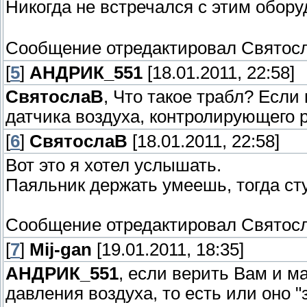
Никогда не встречался с этим обор
Сообщение отредактировал
Святос
[
5
]
АНДРИК_551
[18.01.2011, 22:58]
СвятослаВ
, Что такое трабл? Если
датчика воздуха, контролирующего р
[
6
]
СвятослаВ
[18.01.2011, 22:58]
Вот это я хотел услышать.
Паяльник держать умеешь, тогда сту
Сообщение отредактировал
Святос
[
7
]
Mij-gan
[19.01.2011, 18:35]
АНДРИК_551
, если верить Вам и м
давления воздуха, то есть или оно "