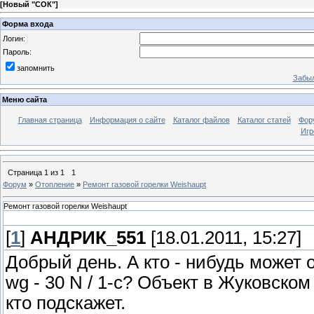
[
Новый "СОК"
]
Форма входа
Логин:
Пароль:
запомнить
Забыл
Меню сайта
Главная страница
Информация о сайте
Каталог файлов
Каталог статей
Фор
Игр
Страница
1
из
1
1
Форум
»
Отопление
»
Ремонт газовой горелки Weishaupt
Ремонт газовой горелки Weishaupt
[
1
]
АНДРИК_551
[18.01.2011, 15:27]
Добрый день. А кто - нибудь может 
wg - 30 N / 1-с? Объект в Жуковск
кто подскажет.