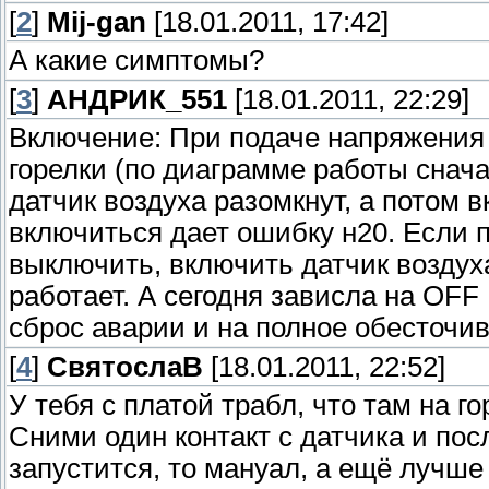
[
2
]
Mij-gan
[18.01.2011, 17:42]
А какие симптомы?
[
3
]
АНДРИК_551
[18.01.2011, 22:29]
Включение: При подаче напряжения 
горелки (по диаграмме работы снача
датчик воздуха разомкнут, а потом 
включиться дает ошибку н20. Если 
выключить, включить датчик воздух
работает. А сегодня зависла на OFF
сброс аварии и на полное обесточи
[
4
]
СвятослаВ
[18.01.2011, 22:52]
У тебя с платой трабл, что там на г
Сними один контакт с датчика и пос
запустится, то мануал, а ещё лучш