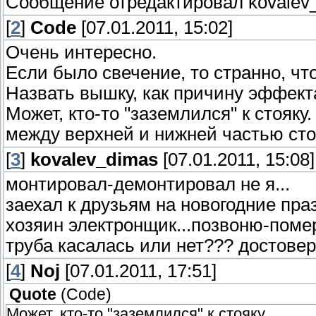
Сообщение отредактировал
kovalev
[
2
]
Code
[07.01.2011, 15:02]
Очень интересно.
Если было свечение, то странно, что
Назвать вышку, как причину эффекта
Может, кто-то "заземлился" к стояк
между верхней и нижней частью сто
[
3
]
kovalev_dimas
[07.01.2011, 15:08]
монтировал-демонтировал не я...
заехал к друзьям на новогодние праз
хозяин электронщик...позвоню-поме
труба касалась или нет??? достовер
[
4
]
Noj
[07.01.2011, 17:51]
Quote
(
Code
)
Может, кто-то "заземлился" к стояку.