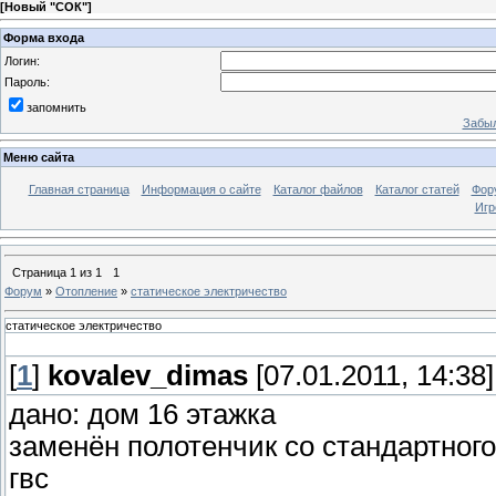
[
Новый "СОК"
]
Форма входа
Логин:
Пароль:
запомнить
Забыл
Меню сайта
Главная страница
Информация о сайте
Каталог файлов
Каталог статей
Фор
Игр
Страница
1
из
1
1
Форум
»
Отопление
»
статическое электричество
статическое электричество
[
1
]
kovalev_dimas
[07.01.2011, 14:38]
дано: дом 16 этажка
заменён полотенчик со стандартного
гвс