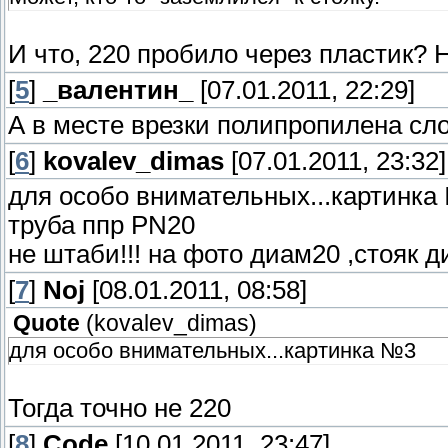
И что, 220 пробило через пластик?
[
5
]
_валентин_
[07.01.2011, 22:29]
А в месте врезки полипропилена сл
[
6
]
kovalev_dimas
[07.01.2011, 23:32]
для особо внимательных...картинка
труба ппр PN20
не штаби!!! на фото диам20 ,стояк 
[
7
]
Noj
[08.01.2011, 08:58]
Quote
(
kovalev_dimas
)
для особо внимательных...картинка №3
Тогда точно не 220
[
8
]
Code
[10.01.2011, 23:47]