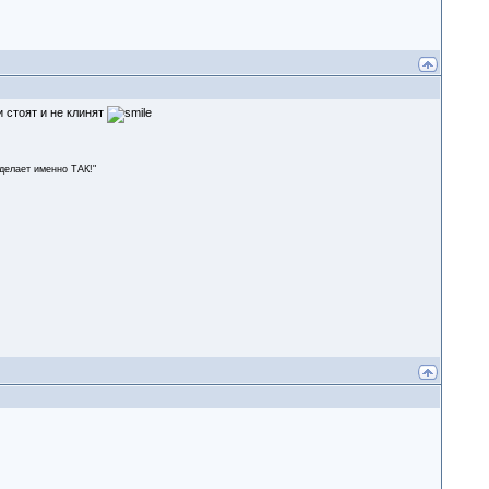
и стоят и не клинят
сделает именно ТАК!"