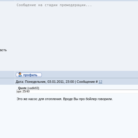
Сообщение на стадии премодерации...
асть
Дата: Понедельник, 03.01.2011, 23:00 | Сообщение #
12
Quote
(
vadik63
)
ups 25/40
Это же насос для отопления. Вроде Вы про бойлер говорили.