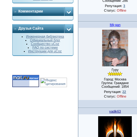
Сообщений:
286
Репутация:
3
Статус:
Offline
Комментарии
Mij-gan
Друзья Сайта
Инженерная библиотека
Официальный блог
Сообщество uCoz
FAQ по системе
Инструкции для uCoz
Гуру
Город: Москва
Группа: Граждане
Сообщений:
1854
Репутация:
22
Статус:
Offline
vadik63