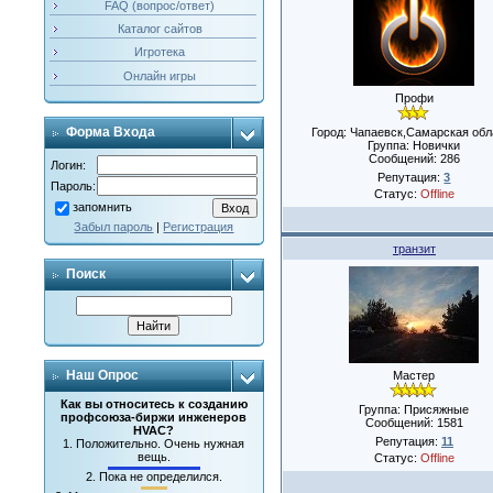
FAQ (вопрос/ответ)
Каталог сайтов
Игротека
Онлайн игры
Профи
Форма Входа
Город: Чапаевск,Самарская обл
Группа: Новички
Сообщений:
286
Логин:
Репутация:
3
Пароль:
Статус:
Offline
запомнить
Забыл пароль
|
Регистрация
транзит
Поиск
Наш Опрос
Мастер
Как вы относитесь к созданию
Группа: Присяжные
профсоюза-биржи инженеров
Сообщений:
1581
HVAC?
Репутация:
11
1.
Положительно. Очень нужная
вещь.
Статус:
Offline
2.
Пока не определился.