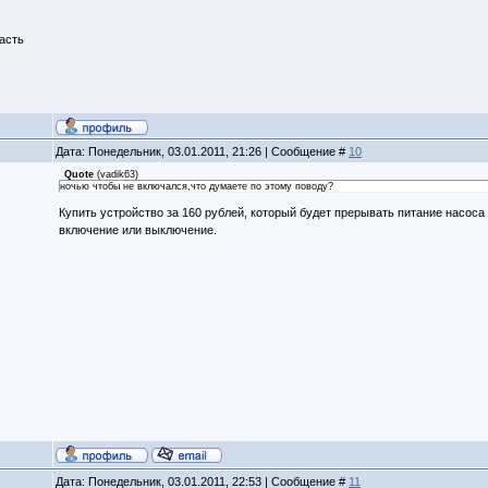
асть
Дата: Понедельник, 03.01.2011, 21:26 | Сообщение #
10
Quote
(
vadik63
)
ночью чтобы не включался,что думаете по этому поводу?
Купить устройство за 160 рублей, который будет прерывать питание насоса
включение или выключение.
Дата: Понедельник, 03.01.2011, 22:53 | Сообщение #
11