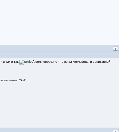
- и так и так
А если серьезно - то из-за кислорода, в санитарной
сделает именно ТАК!"