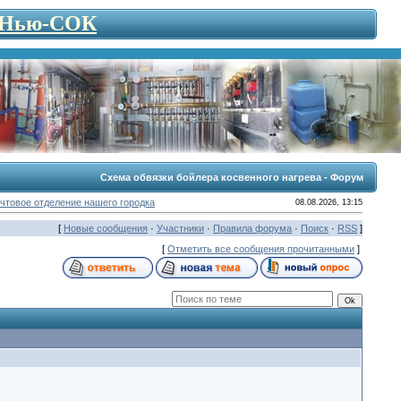
- Нью-СОК
Схема обвязки бойлера косвенного нагрева - Форум
чтовое отделение нашего городка
08.08.2026, 13:15
[
Новые сообщения
·
Участники
·
Правила форума
·
Поиск
·
RSS
]
[
Отметить все сообщения прочитанными
]