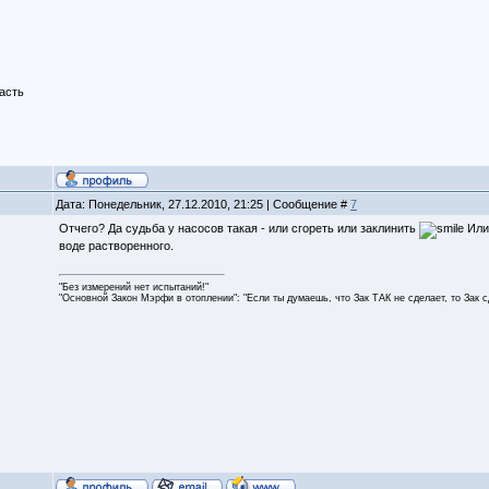
асть
Дата: Понедельник, 27.12.2010, 21:25 | Сообщение #
7
Отчего? Да судьба у насосов такая - или сгореть или заклинить
Или 
воде растворенного.
"Без измерений нет испытаний!"
"Основной Закон Мэрфи в отоплении": "Если ты думаешь, что Зак ТАК не сделает, то Зак 