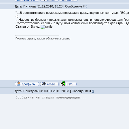
Дата: Пятница, 31.12.2010, 15:28 | Сообщение #
8
"…В соответствии с немецкими нормами в циркуляционных контурах ГВС до
6)…
…Насосы из бронзы и нерж.стали предназначены в первую очередь для Гер
Соответственно, серия Z в чугунном исполнении производится для стран, гд
Статья от Вило..
Подпись скрыта, так как обнаружена ссылка
Дата: Понедельник, 03.01.2011, 20:38 | Сообщение #
9
Сообщение на стадии премодерации...