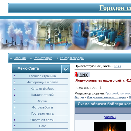
Городок 
Главная
Регистрация
Въезд в городок
Приветствую Вас
,
Гость
·
RSS
Меню Сайта
Главная страница
Яндекс-кошелек нашего сайта: 41
Информация о сайте
1
Страница
1
из
1
Каталог файлов
Модератор форума:
,
Прохожий
теплонос
Каталог статей
Форум
»
Факультеты нашего городка
»
О
Форум
Схема обвязки бойлера кос
Фотоальбомы
Гостевая книга
vadik63
Обратная связь
Блог