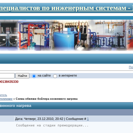
специалистов по инженерным системам 
По
на сайте
в интернете
00138435330
итель
топление
»
Схема обвязки бойлера косвенного нагрева
венного нагрева
Дата: Четверг, 23.12.2010, 20:42 | Сообщение #
1
Сообщение на стадии премодерации...