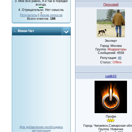
3.
Мне все равно, я и так в порядке
Прохожий
всегда.
4.
Отрицательно. Нет смысла.
Результаты
|
Архив опросов
Всего ответов:
188
Мини-Чат
Эксперт
Город: Москва
Группа:
Модераторы
Сообщений:
4558
Репутация:
40
Статус:
Offline
vadik63
Профи
Город: Чапаевск,Самарская обл
Для добавления необходима
Группа: Новички
авторизация