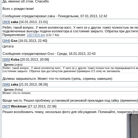
Да, именно об этом. Спасибо.
Всех с рождеством!
Сообщение отредактировал
zaka
-
Понедельник, 07.01.2013, 12:42
[
303
]
zaka
[16.01.2013, 21:01]
Ребят, такой вопрос. У меня коллектор ватс. У него (и у других тоже) полностью ли
подключенные выходы подачи коллектора в состоянии закрыто. Обратка при достигну
Прикрепления:
1607454.jpg
(132.7 Kb)
[
304
]
Gso
[16.01.2013, 22:40]
Цитата
Сообщение отредактировал
Gso
-
Среда, 16.01.2013, 22:43
[
305
]
Koba
[20.01.2013, 20:58]
Цитата
(
zaka
)
Ребят, такой вопрос. У меня коллектор ватс. У него (и у других тоже) полностью ли перекрываются
состоянии закрыто. Обратка при достигнутом давлении (примерно 0,5 атм) не заплакала.
Должны закрываться. Может что-то попало (грязь, соринка, камешек)
[
306
]
zaka
[21.01.2013, 08:26]
Цитата
(
Koba
)
Может что-то попало
Вроде чисто. Решил проблему установкой резиновой прокладки под гайку (временно)
[
307
]
Wockman
[27.12.2013, 22:36]
Решил возобновить темку, несколько фото для обсуждения. Попинайте, покритикуйте