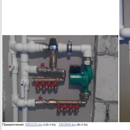
Прикрепления:
9952233.jpg
·
3353994.jpg
(129.4 Kb)
(80.4 Kb)