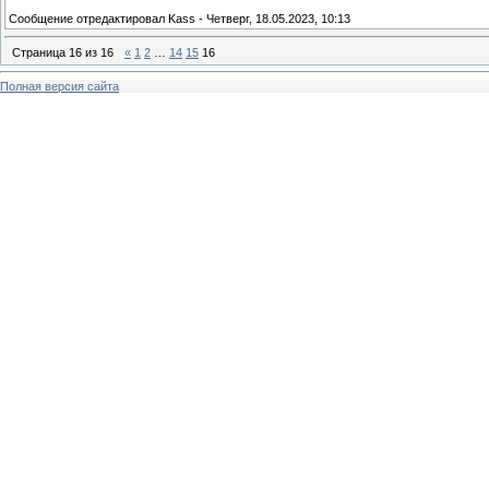
Сообщение отредактировал
Kass
-
Четверг, 18.05.2023, 10:13
Страница
16
из
16
«
1
2
…
14
15
16
Полная версия сайта