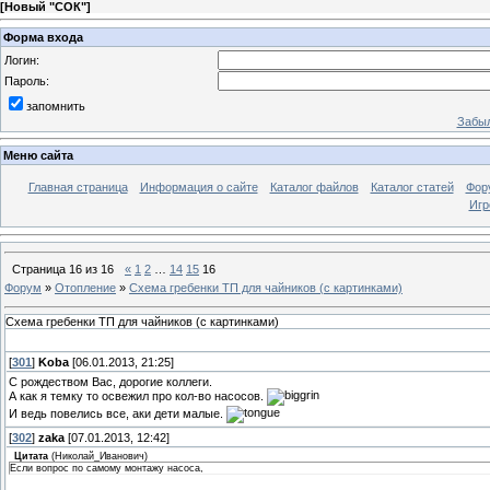
[
Новый "СОК"
]
Форма входа
Логин:
Пароль:
запомнить
Забыл
Меню сайта
Главная страница
Информация о сайте
Каталог файлов
Каталог статей
Фор
Игр
Страница
16
из
16
«
1
2
…
14
15
16
Форум
»
Отопление
»
Схема гребенки ТП для чайников (с картинками)
Схема гребенки ТП для чайников (с картинками)
[
301
]
Koba
[06.01.2013, 21:25]
С рождеством Вас, дорогие коллеги.
А как я темку то освежил про кол-во насосов.
И ведь повелись все, аки дети малые.
[
302
]
zaka
[07.01.2013, 12:42]
Цитата
(
Николай_Иванович
)
Если вопрос по самому монтажу насоса,