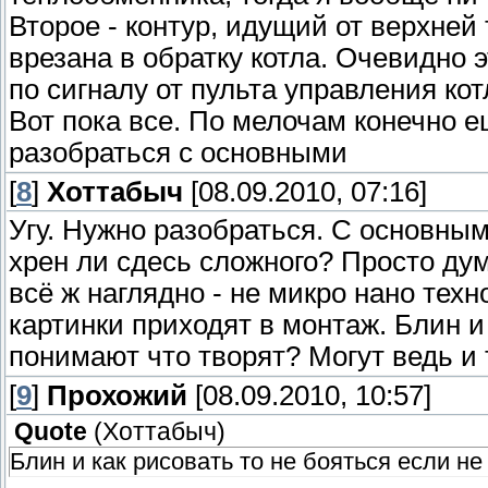
Второе - контур, идущий от верхней т
врезана в обратку котла. Очевидно э
по сигналу от пульта управления ко
Вот пока все. По мелочам конечно е
разобраться с основными
[
8
]
Хоттабыч
[08.09.2010, 07:16]
Угу. Нужно разобраться. С основным
хрен ли сдесь сложного? Просто дум
всё ж наглядно - не микро нано тех
картинки приходят в монтаж. Блин и 
понимают что творят? Могут ведь и то
[
9
]
Прохожий
[08.09.2010, 10:57]
Quote
(
Хоттабыч
)
Блин и как рисовать то не бояться если н