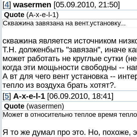
[
4
]
wasermen
[05.09.2010, 21:50]
Quote
(
A-x-e-l-1
)
Скважина завязана на вент.установку...
скважина является источником низко
Т.Н. долженбыть "завязан", иначе ка
может работать не круглые сутки (не
когда эти мощьности свободны -- на
А вт для чего вент установка -- инт
тепло из воздуха брать хотят?.
[
5
]
A-x-e-l-1
[06.09.2010, 18:41]
Quote
(
wasermen
)
Может в относительно теплое время тепло 
Я то же думал про это. Но, похоже, 