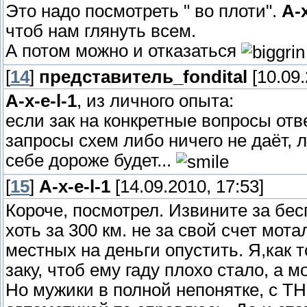
Это надо посмотреть " во плоти".
A-x
чтоб нам глянуть всем.
А потом можно и отказаться
[
14
]
представитель_fondital
[10.09.
A-x-e-l-1
, из личного опыта:
если зак на конкретные вопросы отв
запросы схем либо ничего не даёт, 
себе дороже будет...
[
15
]
A-x-e-l-1
[14.09.2010, 17:53]
Короче, посмотрел. Извините за бес
хоть за 300 км. не за свой счет мот
местных на деньги опустить. Я,как 
заку, чтоб ему гаду плохо стало, а 
Но мужики в полной непонятке, с ТН н