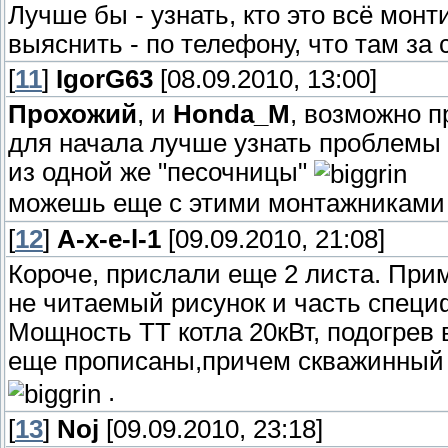
Лучше бы - узнать, кто это всё монт
выяснить - по телефону, что там за 
[
11
]
IgorG63
[08.09.2010, 13:00]
Прохожий
, и
Honda_M
, возможно 
для начала лучше узнать проблемы
из одной же "песочницы"
можешь еще с этими монтажниками 
[
12
]
A-x-e-l-1
[09.09.2010, 21:08]
Короче, прислали еще 2 листа. При
не читаемый рисунок и часть специ
Мощность ТТ котла 20кВт, подогрев в
еще прописаны,причем скважинный 
.
[
13
]
Noj
[09.09.2010, 23:18]