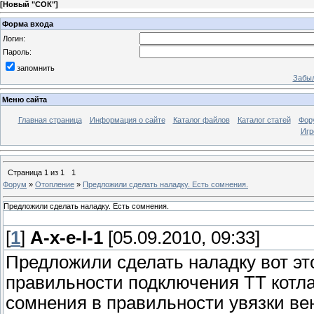
[
Новый "СОК"
]
Форма входа
Логин:
Пароль:
запомнить
Забыл
Меню сайта
Главная страница
Информация о сайте
Каталог файлов
Каталог статей
Фор
Игр
Страница
1
из
1
1
Форум
»
Отопление
»
Предложили сделать наладку. Есть сомнения.
Предложили сделать наладку. Есть сомнения.
[
1
]
A-x-e-l-1
[05.09.2010, 09:33]
Предложили сделать наладку вот эт
правильности подключения ТТ котла
сомнения в правильности увязки вен