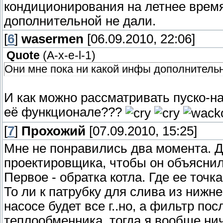
кондиционирования на летнее время
дополнительной не дали.
[
6
]
wasermen
[06.09.2010, 22:06]
Quote
(
A-x-e-l-1
)
Они мне пока ни какой инфы дополнительн
И как можно рассматривать пуско-н
её функционале???
[
7
]
Прохожий
[07.09.2010, 15:25]
Мне не понравились два момента. Д
проектировщика, чтобы он объяснил
Первое - обратка котла. Где ее точ
То ли к патрубку для слива из нижней
насосе будет все г..но, а фильтр посл
теплообменника, тогда я вообще ни