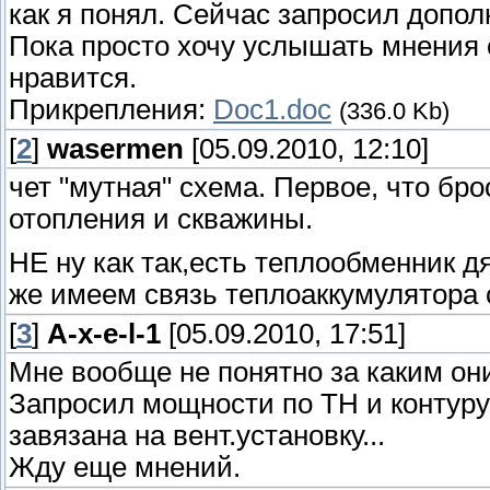
как я понял. Сейчас запросил допол
Пока просто хочу услышать мнения о
нравится.
Прикрепления:
Doc1.doc
(336.0 Kb)
[
2
]
wasermen
[05.09.2010, 12:10]
чет "мутная" схема. Первое, что бро
отопления и скважины.
НЕ ну как так,есть теплообменник дя
же имеем связь теплоаккумулятора 
[
3
]
A-x-e-l-1
[05.09.2010, 17:51]
Мне вообще не понятно за каким он
Запросил мощности по ТН и контуру
завязана на вент.установку...
Жду еще мнений.