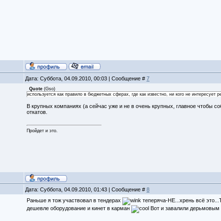
Дата: Суббота, 04.09.2010, 00:03 | Сообщение #
7
Quote
(
Gso
)
используется как правило в бюджетных сферах, где как известно, ни кого не интересует ре
В крупных компаниях (а сейчас уже и не в очень крупных, главное чтобы с
откатов.
Пройдет и это.
Дата: Суббота, 04.09.2010, 01:43 | Сообщение #
8
Раньше я тож участвовал в тендерах
теперяча-НЕ...хрень всё это..
дешевле оборудование и кинет в карман
Вот и завалили дерьмовым 