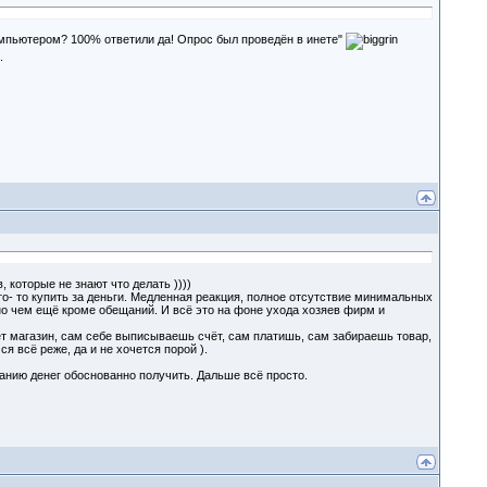
омпьютером? 100% ответили да! Опрос был проведён в инете"
.
 которые не знают что делать ))))
то- то купить за деньги. Медленная реакция, полное отсутствие минимальных
но чем ещё кроме обещаний. И всё это на фоне ухода хозяев фирм и
ет магазин, сам себе выписываешь счёт, сам платишь, сам забираешь товар,
я всё реже, да и не хочется порой ).
панию денег обоснованно получить. Дальше всё просто.