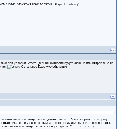
А-ОДНА! "ДРУЖОК"ВЕРНИ ДОЛЖОК!!! Skype-alexandr_mg1
ько при условии, что тендерная комиссия будет казнена или отправлена на
ения.
Остальное Kass уже объяснил.
по магазинам, посмотреть, пощупать, оценить. У нас к примеру в городе
ставщика, если у него нет сайта, то его продукция ни за что не попадёт ко
 отзывы можно посмотреть на разных ресурсах. Это, так в кратце.