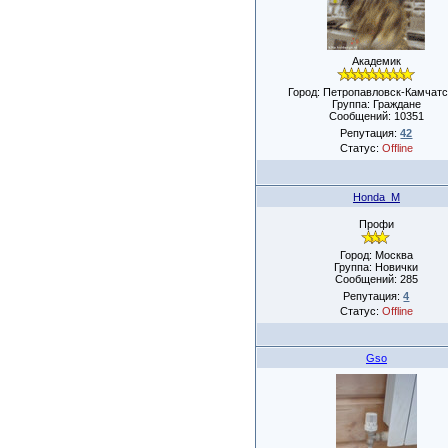
Академик
Город: Петропавловск-Камчатс
Группа: Граждане
Сообщений:
10351
Репутация:
42
Статус:
Offline
Honda_M
Профи
Город: Москва
Группа: Новички
Сообщений:
285
Репутация:
4
Статус:
Offline
Gso