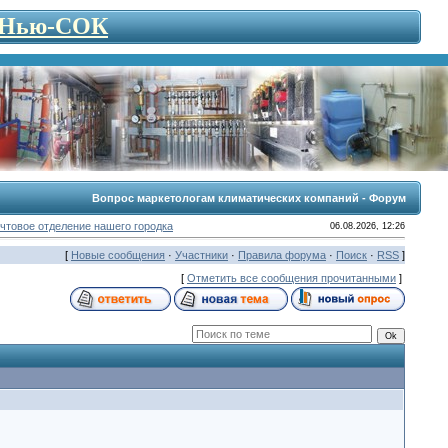
- Нью-СОК
Вопрос маркетологам климатических компаний - Форум
чтовое отделение нашего городка
06.08.2026, 12:26
[
Новые сообщения
·
Участники
·
Правила форума
·
Поиск
·
RSS
]
[
Отметить все сообщения прочитанными
]