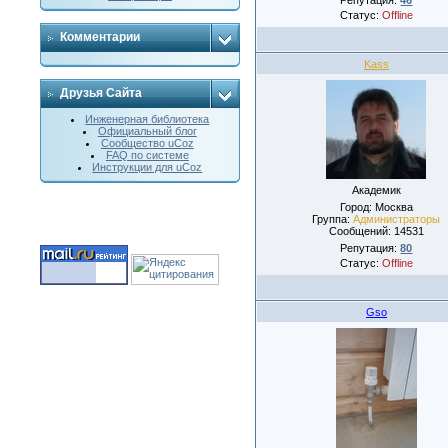
Статус:
Offline
Комментарии
Kass
Друзья Сайта
Инженерная библиотека
Официальный блог
Сообщество uCoz
FAQ по системе
Инструкции для uCoz
Академик
Город: Москва
Группа:
Администраторы
Сообщений:
14531
Репутация:
80
Статус:
Offline
Gso