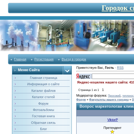
Городок 
Главная
Регистрация
Въезд в городок
Приветствую Вас
,
Гость
·
RSS
Меню Сайта
Главная страница
Яндекс-кошелек нашего сайта: 41
Информация о сайте
1
Страница
1
из
1
Каталог файлов
Модератор форума:
,
Прохожий
теплонос
Каталог статей
Форум
»
Факультеты нашего городка
»
О
Форум
Вопрос маркетологам клим
Фотоальбомы
Гостевая книга
ViktorP
Обратная связь
Претендент
Блог