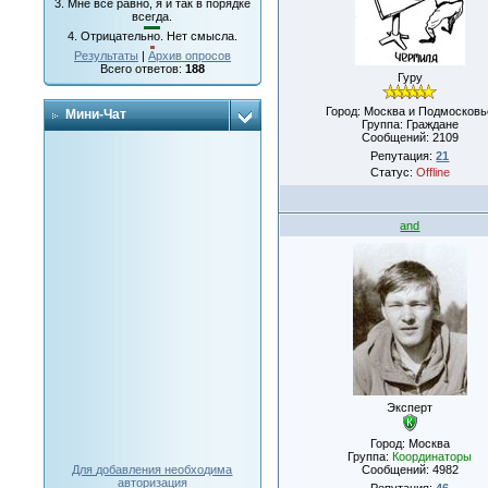
3.
Мне все равно, я и так в порядке
всегда.
4.
Отрицательно. Нет смысла.
Результаты
|
Архив опросов
Всего ответов:
188
Гуру
Город: Москва и Подмосковь
Мини-Чат
Группа: Граждане
Сообщений:
2109
Репутация:
21
Статус:
Offline
and
Эксперт
Город: Москва
Группа:
Координаторы
Сообщений:
4982
Для добавления необходима
авторизация
Репутация:
46