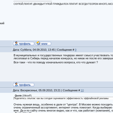
СКУПОЙ,ПЛАТИТ-ДВАЖДЫ!ТУПОЙ-ТРИЖДЫ!ЛОХ-ПЛАТИТ ВСЕГДА!ТЕОРЕМ-МНОГО,АКСИОМ
кий
Дата: Суббота, 04.09.2010, 13:45 | Сообщение #
9
В муниципальных и государственных тендерах имеет смысл участвовать тол
лесоповал в Сибирь перед началом конкурса, но никак не после его заверш
Все-таки - что по поводу изначального вопроса, кто что думает ?
Дата: Воскресенье, 05.09.2010, 23:21 | Сообщение #
10
Quote
(
ViktorP
)
Поделитесь опытом: как вы сегодня оцениваете эффективность оффлайновой рекламы
Очень нужная вещь, особенно в дали от "центра". В Москве можно походить 
очень ограниченный ассортимент, интернет очень помогает. Когда выбираю по
мне. Да и по сайту очень многое видно, как и что, как работает (компания),