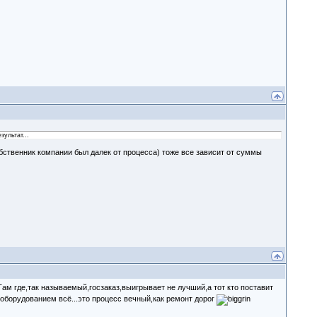
зультат...
обственник компании был далек от процесса) тоже все зависит от суммы
.Там где,так называемый,госзаказ,выигрывает не лучший,а тот кто поставит
оборудованием всё...это процесс вечный,как ремонт дорог