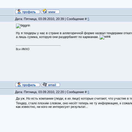
Дата: Пятница, 03.09.2010, 20:39 | Сообщение #
5
Ну я тендеры у нас в стране в аллегоричной форме назвал тендерами откатов
а лишь сумма, которую они раздербанят по карманам.
Все ИМХО
Дата: Пятница, 03.09.2010, 22:20 | Сообщение #
6
Да уж. Но есть компании (люди, в их лице) которые считают, что участие в 
Тендер, стало плохим словом, оно несёт теперь не ту информацию, к сожал
как известно, ни кого не интересует результат...