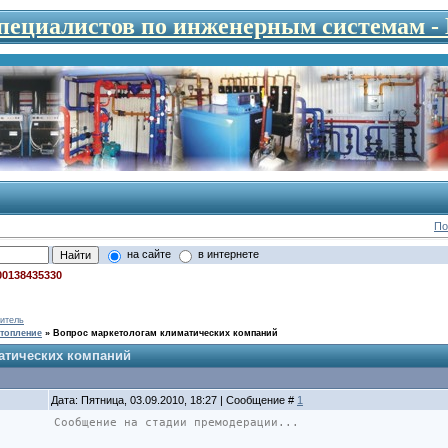
специалистов по инженерным системам 
По
на сайте
в интернете
00138435330
итель
топление
»
Вопрос маркетологам климатических компаний
атических компаний
Дата: Пятница, 03.09.2010, 18:27 | Сообщение #
1
Сообщение на стадии премодерации...