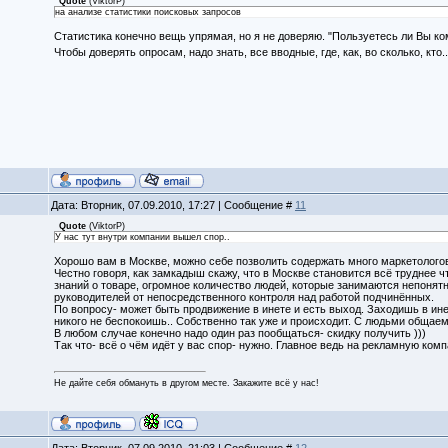
Quote
(
ViktorP
)
на анализе статистики поисковых запросов
Статистика конечно вещь упрямая, но я не доверяю. "Пользуетесь ли Вы к
Чтобы доверять опросам, надо знать, все вводные, где, как, во сколько, кто..
Дата: Вторник, 07.09.2010, 17:27 | Сообщение #
11
Quote
(
ViktorP
)
У нас тут внутри компании вышел спор..
Хорошо вам в Москве, можно себе позволить содержать много маркетологов,
Честно говоря, как замкадыш скажу, что в Москве становится всё труднее ч
знаний о товаре, огромное количество людей, которые занимаются непонят
руководителей от непосредственного контроля над работой подчинённых.
По вопросу- может быть продвижение в инете и есть выход. Заходишь в ин
никого не беспокоишь.. Собственно так уже и происходит. С людьми общаемс
В любом случае конечно надо один раз пообщаться- скидку получить )))
Так что- всё о чём идёт у вас спор- нужно. Главное ведь на рекламную ком
Не дайте себя обмануть в другом месте. Закажите всё у нас!
Дата: Вторник, 07.09.2010, 21:03 | Сообщение #
12