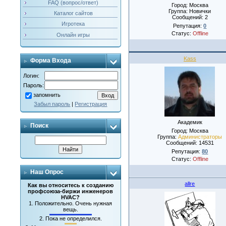
FAQ (вопрос/ответ)
Город: Москва
Группа: Новички
Каталог сайтов
Сообщений:
2
Игротека
Репутация:
0
Статус:
Offline
Онлайн игры
Kass
Форма Входа
Логин:
Пароль:
запомнить
Забыл пароль
|
Регистрация
Академик
Поиск
Город: Москва
Группа:
Администраторы
Сообщений:
14531
Репутация:
80
Статус:
Offline
Наш Опрос
allre
Как вы относитесь к созданию
профсоюза-биржи инженеров
HVAC?
1.
Положительно. Очень нужная
вещь.
2.
Пока не определился.