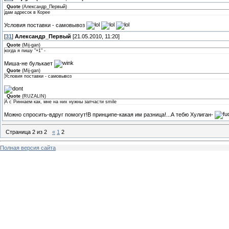
Quote
(
Александр_Первый
)
дам адресок в Корее
Условия поставки - самовывоз
[
31
]
Александр_Первый
[21.05.2010, 11:20]
Quote
(
Mij-gan
)
когда я пишу "+1" -
Миша-не булькает
Quote
(
Mij-gan
)
Условия поставки - самовывоз
Quote
(
RUZALIN
)
А с Риннаем как, мне на них нужны запчасти smile
Можно спросить-вдруг помогут!В принципе-какая им разница!...А тебю Хулиган-
Страница
2
из
2
«
1
2
Полная версия сайта