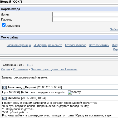
[
Новый "СОК"
]
Форма входа
Логин:
Пароль:
запомнить
Забыл
Меню сайта
Главная страница
Информация о сайте
Каталог файлов
Каталог статей
Фор
Игр
Страница
2
из
2
«
1
2
Форум
»
Отопление
»
Замена трехходового на Навьене.
Замена трехходового на Навьене.
[
21
]
Александр_Первый
[20.05.2010, 00:49]
Ну и МОЛОДЦА!!!А с нас подарунок к свадьбе...
[
22
]
260580sk
[20.05.2010, 18:24]
Привет всем!В общем заменили мне сегодня трехходовой! значит так:
*800 руб. отдал за бензин (парень ехал из другого города 80 км);
*1000 рублей за деталь;
*500 рублей работа.
P.s. надо добавить фильтр для очистки воды от грязи!!!Сразу не поставили, а зря!