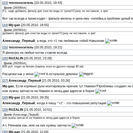
[
23
]
теплоноситель
[20.05.2010, 18:43]
Quote
(
260580sk
)
P.s. надо добавить фильтр для очистки воды от грязи!!!Сразу не поставили, а зря!
Вот так всегда и происходит:- фильтр-мелочь и цена ему -копейка,а проблем целый 
[
24
]
Mij-gan
[20.05.2010, 18:55]
Quote
(
260580sk
)
добавить фильтр для очистки воды от грязи!!!Сразу не поставили, а зря!
Александр_Первый
, а ведь это +1 так любимым тобой Навьенам
[
25
]
теплоноситель
[20.05.2010, 19:21]
Я фильтры на любые котлы ставлю всегда.
[
26
]
RUZALIN
[20.05.2010, 23:28]
Quote
(
260580sk
)
800 руб. отдал за бензин (парень ехал из другого города 80 км)
Расценки как у меня
А остальное демпинг
[
27
]
Александр_Первый
[21.05.2010, 03:26]
Mij-gan
, Если корявые руки монтировали-причем тут Навиен?Проблемы создают не
ком нужны запчасти на Навиен-в личку,дам адресок в Корее
[
28
]
Mij-gan
[21.05.2010, 09:35]
Александр_Первый
, когда я пишу "+1" - это повышение репутации
[
29
]
RUZALIN
[21.05.2010, 10:51]
Quote
(
Александр_Первый
)
ком нужны запчасти на Навиен-в личку,дам адресок в Корее
А с Риннаем как, мне на них нужны запчасти
[
30
]
Mij-gan
[21.05.2010, 11:03]