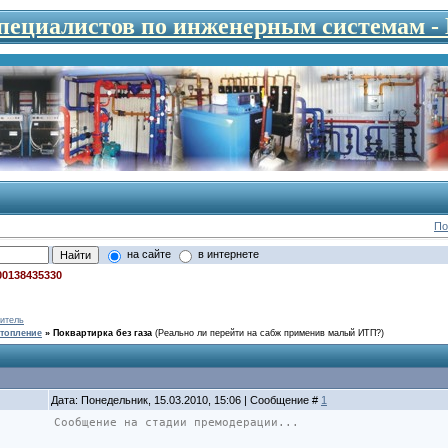
специалистов по инженерным системам 
По
на сайте
в интернете
00138435330
итель
топление
»
Поквартирка без газа
(Реально ли перейти на сабж применив малый ИТП?)
Дата: Понедельник, 15.03.2010, 15:06 | Сообщение #
1
Сообщение на стадии премодерации...