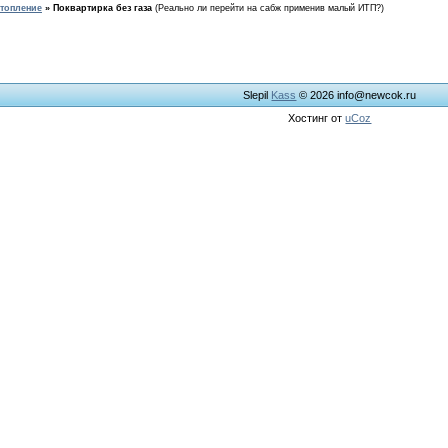
топление
»
Поквартирка без газа
(Реально ли перейти на сабж применив малый ИТП?)
Slepil
Kass
© 2026
info@newcok.ru
Хостинг от
uCoz