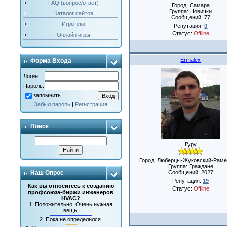
FAQ (вопрос/ответ)
Город: Самара
Группа: Новички
Каталог сайтов
Сообщений:
77
Игротека
Репутация:
0
Статус:
Offline
Онлайн игры
Ermalex
Форма Входа
Логин:
Пароль:
запомнить
Забыл пароль
|
Регистрация
Поиск
Гуру
Город: Люберцы-Жуковский-Раме
Группа: Граждане
Сообщений:
2027
Наш Опрос
Репутация:
19
Как вы относитесь к созданию
Статус:
Offline
профсоюза-биржи инженеров
HVAC?
1.
Положительно. Очень нужная
вещь.
2.
Пока не определился.