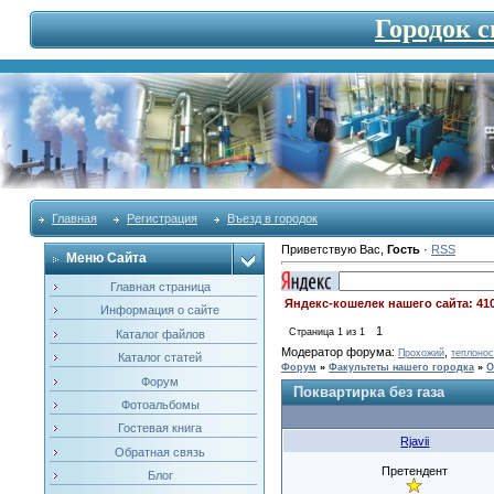
Городок 
Главная
Регистрация
Въезд в городок
Приветствую Вас
,
Гость
·
RSS
Меню Сайта
Главная страница
Яндекс-кошелек нашего сайта: 41
Информация о сайте
1
Страница
1
из
1
Каталог файлов
Модератор форума:
,
Прохожий
теплонос
Каталог статей
Форум
»
Факультеты нашего городка
»
О
Форум
Поквартирка без газа
Фотоальбомы
Гостевая книга
Rjavii
Обратная связь
Претендент
Блог