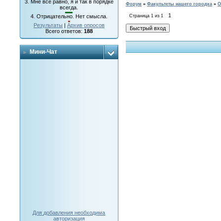
3.
Мне все равно, я и так в порядке
Форум
»
Факультеты нашего городка
»
О
всегда.
1
Страница
1
из
1
4.
Отрицательно. Нет смысла.
Результаты
|
Архив опросов
Всего ответов:
188
Мини-Чат
Для добавления необходима
авторизация