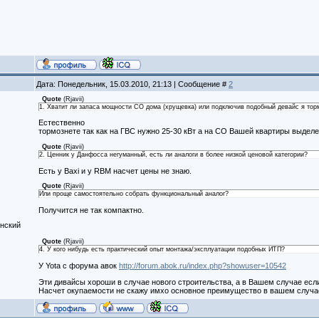
Дата: Понедельник, 15.03.2010, 21:13 | Сообщение #
2
Quote
(
Rjavii
)
1. Хватит ли запаса мощности СО дома (хрущевка) или подключив подобный девайс я то
Естественно
тормознете так как на ГВС нужно 25-30 кВт а на СО Вашей квартиры выделен
Quote
(
Rjavii
)
2. Ценник у Данфосса негуманный, есть ли аналоги в более низкой ценовой категории?
Есть у Baxi и у RBM насчет цены не знаю.
Quote
(
Rjavii
)
Или проще самостоятельно собрать функциональный аналог?
Получится не так компактно.
нский
Quote
(
Rjavii
)
4. У кого нибудь есть практический опыт монтажа/эксплуатации подобных ИТП?
У Yota с форума авок
http://forum.abok.ru/index.php?showuser=10542
Эти дивайсы хороши в случае нового строительства, а в Вашем случае если 
Насчет окупаемости не скажу имхо основное преимущество в вашем случа