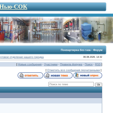
- Нью-СОК
Поквартирка без газа - Форум
чтовое отделение нашего городка
06.08.2026, 14:32
[
Новые сообщения
·
Участники
·
Правила форума
·
Поиск
·
RSS
]
[
Отметить все сообщения прочитанными
]