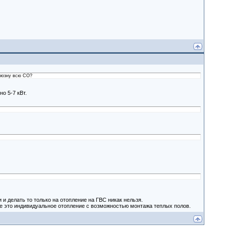
рмозну всю СО?
о 5-7 кВт.
и делать то только на отопление на ГВС никак нельзя.
е это индивидуальное отопление с возможностью монтажа теплых полов.