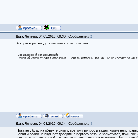
Дата: Четверг, 04.03.2010, 09:30 | Сообщение #
2
А характеристик датчика конечно нет никаких....
"Без измерений нет испытаний!"
"Основной Закон Мэрфи в отоплении": "Если ты думаешь, что Зак ТАК не сделает, то Зак 
Дата: Четверг, 04.03.2010, 09:34 | Сообщение #
3
Пока нет, буду на объекте сниму, поэтому вопрос и задал: кроме неисправ
новая и особо не внушает доверия: с первого раза не запустился, пришлось
запчасти в наличии не было, отмазывались типа новая модель. Зиму прорабо