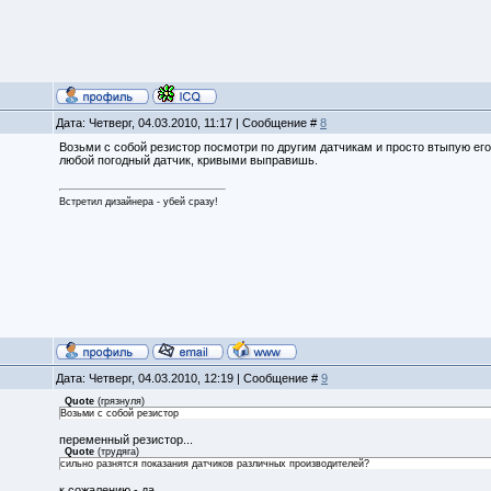
Дата: Четверг, 04.03.2010, 11:17 | Сообщение #
8
Возьми с собой резистор посмотри по другим датчикам и просто втыпую его
любой погодный датчик, кривыми выправишь.
Встретил дизайнера - убей сразу!
Дата: Четверг, 04.03.2010, 12:19 | Сообщение #
9
Quote
(
грязнуля
)
Возьми с собой резистор
переменный резистор...
Quote
(
трудяга
)
сильно разнятся показания датчиков различных производителей?
к сожалению - да