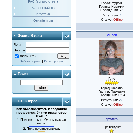
FAQ (вопрос/ответ)
Город: Муром
Группа: Новички
Каталог сайтов
Сообщений:
23
Игротека
Репутация:
0
Статус:
Offline
Онлайн игры
Mij-gan
Форма Входа
Логин:
Пароль:
запомнить
Забыл пароль
|
Регистрация
Поиск
Гуру
Город: Москва
Группа: Граждане
Сообщений:
1854
Репутация:
22
Наш Опрос
Статус:
Offline
Как вы относитесь к созданию
профсоюза-биржи инженеров
HVAC?
трудяга
1.
Положительно. Очень нужная
вещь.
Претендент
2.
Пока не определился.