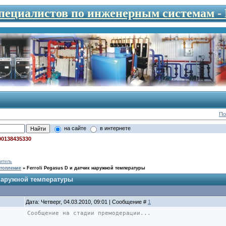
специалистов по инженерным системам 
По
на сайте
в интернете
00138435330
итель
топление
»
Ferroli Pegasus D и датчик наружной температуры
 наружной температуры
Дата: Четверг, 04.03.2010, 09:01 | Сообщение #
1
Сообщение на стадии премодерации...