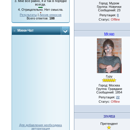
3.
Мне все равно, я и так в порядке
Город: Муром
всегда.
Группа: Новички
4.
Отрицательно. Нет смысла.
Сообщений:
23
Результаты
|
Архив опросов
Репутация:
0
Всего ответов:
188
Статус:
Offline
Мини-Чат
Mij-gan
Гуру
Город: Москва
Группа: Граждане
Сообщений:
1854
Репутация:
22
Статус:
Offline
трудяга
Претендент
Для добавления необходима
авторизация