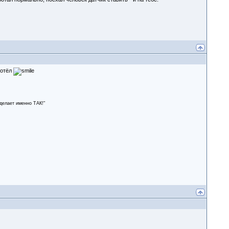
котёл
сделает именно ТАК!"