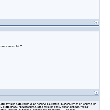
сделает именно ТАК!"
ности датчика есть какие-либо подводные камни? Модель котла относительно
 менять плату, представительство тоже не сразу среагировало, так как
тал нормально, поехал человек датчик ставить - и на тебе.