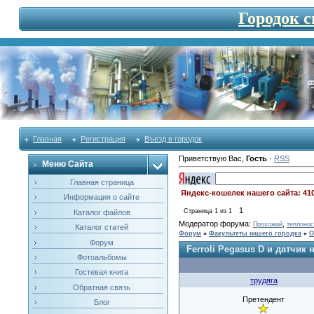
Городок 
Главная
Регистрация
Въезд в городок
Приветствую Вас
,
Гость
·
RSS
Меню Сайта
Главная страница
Яндекс-кошелек нашего сайта: 41
Информация о сайте
1
Страница
1
из
1
Каталог файлов
Модератор форума:
,
Прохожий
теплонос
Каталог статей
Форум
»
Факультеты нашего городка
»
О
Форум
Ferroli Pegasus D и датчик
Фотоальбомы
Гостевая книга
трудяга
Обратная связь
Претендент
Блог