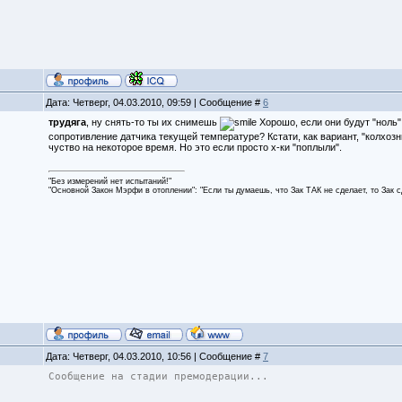
Дата: Четверг, 04.03.2010, 09:59 | Сообщение #
6
трудяга
, ну снять-то ты их снимешь
Хорошо, если они будут "ноль"
сопротивление датчика текущей температуре? Кстати, как вариант, "колхозн
чуство на некоторое время. Но это если просто х-ки "поплыли".
"Без измерений нет испытаний!"
"Основной Закон Мэрфи в отоплении": "Если ты думаешь, что Зак ТАК не сделает, то Зак 
Дата: Четверг, 04.03.2010, 10:56 | Сообщение #
7
Сообщение на стадии премодерации...