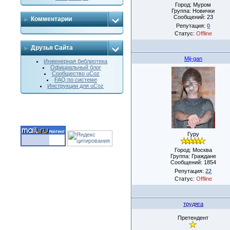
Город: Муром
Группа: Новички
Сообщений:
23
Комментарии
Репутация:
0
Статус:
Offline
Друзья Сайта
Mij-gan
Инженерная библиотека
Официальный блог
Сообщество uCoz
FAQ по системе
Инструкции для uCoz
Гуру
Город: Москва
Группа: Граждане
Сообщений:
1854
Репутация:
22
Статус:
Offline
трудяга
Претендент