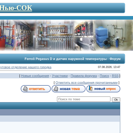
- Нью-СОК
Ferroli Pegasus D и датчик наружной температуры - Форум
чтовое отделение нашего городка
07.08.2026, 13:47
[
Новые сообщения
·
Участники
·
Правила форума
·
Поиск
·
RSS
]
[
Отметить все сообщения прочитанными
]