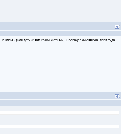
 на клемы (или датчик там какой хитрый?). Пропадет ли ошибка. Лепи туда