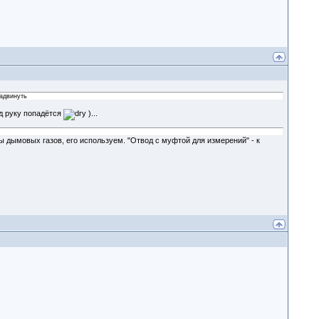
задвинуть
од руку попадётся
)...
 дымовых газов, его используем. "Отвод с муфтой для измерений" - к