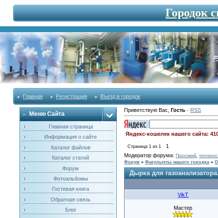
Городок 
Главная
Регистрация
Въезд в городок
Приветствую Вас
,
Гость
·
RSS
Меню Сайта
Главная страница
Яндекс-кошелек нашего сайта: 41
Информация о сайте
1
Страница
1
из
1
Каталог файлов
Модератор форума:
,
Прохожий
теплонос
Каталог статей
Форум
»
Факультеты нашего городка
»
О
Форум
Дырка для газоанализатора
Фотоальбомы
Гостевая книга
VikT
Обратная связь
Мастер
Блог