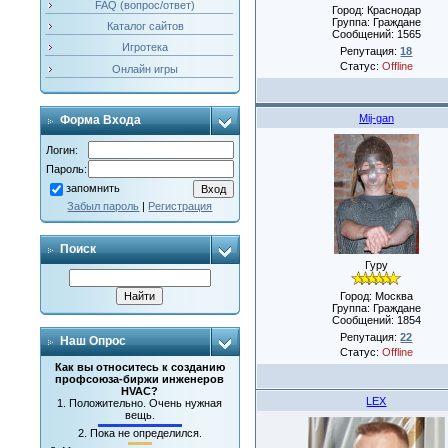
FAQ (вопрос/ответ)
Город: Краснодар
Группа: Граждане
Каталог сайтов
Сообщений:
1565
Игротека
Репутация:
18
Статус:
Offline
Онлайн игры
Mij-gan
Форма Входа
Логин:
Пароль:
запомнить
Забыл пароль
|
Регистрация
Поиск
Гуру
Город: Москва
Группа: Граждане
Сообщений:
1854
Репутация:
22
Наш Опрос
Статус:
Offline
Как вы относитесь к созданию
профсоюза-биржи инженеров
HVAC?
LEX
1.
Положительно. Очень нужная
вещь.
2.
Пока не определился.