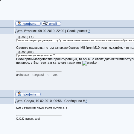
Дата: Вторник, 09.02.2010, 22:02 | Сообщение #
7
Quote
(
LEX
)
Потом изоляцию раздвинуть, трубу заклеить металлическим скотчем и изоляцию обратно 
Сверлю насквозь, потом затыкаю болтом М8 (или М10, или глухарём, что п
Quote
(
allre
)
Проектировщик недосмотрел?
Если принимал участие проектировщик, то обычно стоит датчик температуры
примеру, у Балтвента в каталоге таких нет
.
Лэйтенант... Старшой... Я... Ага...
Дата: Среда, 10.02.2010, 00:56 | Сообщение #
8
где сверлить надо тоже понимать.
С.О.К. выжат, сэр!