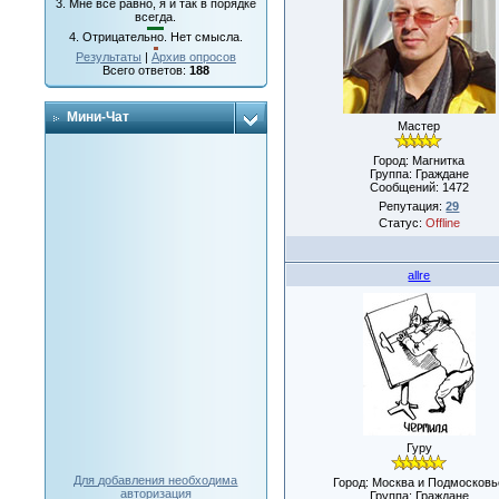
3.
Мне все равно, я и так в порядке
всегда.
4.
Отрицательно. Нет смысла.
Результаты
|
Архив опросов
Всего ответов:
188
Мини-Чат
Мастер
Город: Магнитка
Группа: Граждане
Сообщений:
1472
Репутация:
29
Статус:
Offline
allre
Гуру
Для добавления необходима
Город: Москва и Подмосковь
авторизация
Группа: Граждане