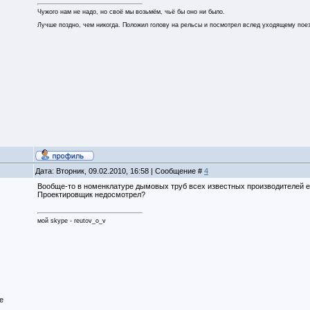
Чужого нам не надо, но своё мы возьмём, чьё бы оно ни было.
Лучше поздно, чем никогда. Положил голову на рельсы и посмотрел вслед уходящему пое
Дата: Вторник, 09.02.2010, 16:58 | Сообщение #
4
Вообще-то в номенклатуре дымовых труб всех известных производителей е
Проектировщик недосмотрел?
мой skype - reutov_o_v
е