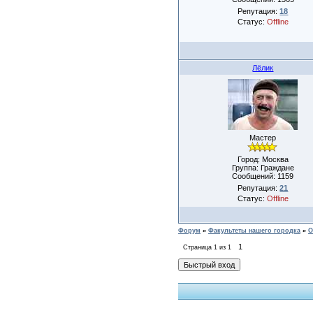
Репутация:
18
Статус:
Offline
Лёлик
Мастер
Город: Москва
Группа: Граждане
Сообщений:
1159
Репутация:
21
Статус:
Offline
Форум
»
Факультеты нашего городка
»
О
1
Страница
1
из
1