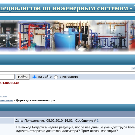
специалистов по инженерным системам 
По
на сайте
в интернете
00138435330
итель
топление
»
Дырка для газоанализатора.
.
Дата: Понедельник, 08.02.2010, 16:01 | Сообщение #
1
На выход Будеруса надета редукция, после нее дальше уже идет труба боль
сделать отверстие для газоанализатора? Прям сквозь изоляцию?