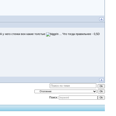
А у него стенки вон какие толстые
... Что тогда правильнее - 0,5D
Поиск: