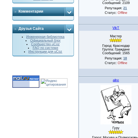
Сообщений:
2109
Репутация:
21
Комментарии
Статус:
Offline
VikT
Друзья Сайта
Мастер
Инженерная библиотека
Официальный блог
Сообщество uCoz
Город: Краснодар
FAQ по системе
Группа: Граждане
Инструкции для uCoz
Сообщений:
1565
Репутация:
18
Статус:
Offline
allre
Гуру
Город: Москва и Подмосковь