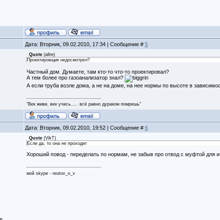
Дата: Вторник, 09.02.2010, 17:34 | Сообщение #
5
Quote
(
allre
)
Проектировщик недосмотрел?
Частный дом. Думаете, там кто-то что-то проектировал?
А тем более про газоанализатор знал?
А если труба возле дома, а не на доме, на нее нормы по высоте в зависимос
"Век живи, век учись..... всё равно дураком помрешь"
Дата: Вторник, 09.02.2010, 19:52 | Сообщение #
6
Quote
(
VikT
)
Если да, то она не проходит
Хороший повод - переделать по нормам, не забыв про отвод с муфтой для 
мой skype - reutov_o_v
е