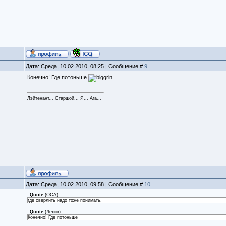
Дата: Среда, 10.02.2010, 08:25 | Сообщение #
9
Конечно! Где потоньше
Лэйтенант... Старшой... Я... Ага...
Дата: Среда, 10.02.2010, 09:58 | Сообщение #
10
Quote
(
OCA
)
где сверлить надо тоже понимать.
Quote
(
Лёлик
)
Конечно! Где потоньше