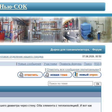
- Нью-СОК
Дырка для газоанализатора. - Форум
чтовое отделение нашего городка
07.08.2026, 00:50
[
Новые сообщения
·
Участники
·
Правила форума
·
Поиск
·
RSS
]
[
Отметить все сообщения прочитанными
]
шего диаметра через стену. Оба элемента с теплоизоляцией. И вот как