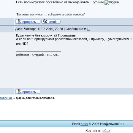
Есть нормируемое расстояние от выхода котла. Шутники
"Век живи, век учись..... всё равно дураком помрешь"
Дата: Четверг, 11.02.2010, 22:28 | Сообщение #
11
Куды нынче без юмору-та? Пропадёшь...
А если на "нормируемом расстоянии оказался, к примеру, шумоглушитель? 
или 4D?
Лэйтенант... Старшой... Я... Ага...
топление
»
Дырка для газоанализатора.
Slepil
Kass
© 2026
info@newcok.ru
Хостинг от
uCoz