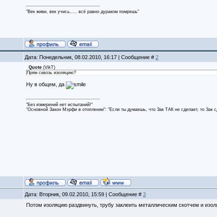
"Век живи, век учись..... всё равно дураком помрешь"
Дата: Понедельник, 08.02.2010, 16:17 | Сообщение #
2
Quote
(
VikT
)
Прям сквозь изоляцию?
Ну в общем, да
"Без измерений нет испытаний!"
"Основной Закон Мэрфи в отоплении": "Если ты думаешь, что Зак ТАК не сделает, то Зак 
Дата: Вторник, 09.02.2010, 15:59 | Сообщение #
3
Потом изоляцию раздвинуть, трубу заклеить металлическим скотчем и изо