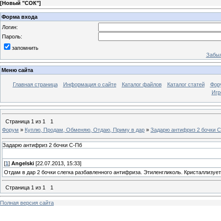
[
Новый "СОК"
]
Форма входа
Логин:
Пароль:
запомнить
Забыл
Меню сайта
Главная страница
Информация о сайте
Каталог файлов
Каталог статей
Фор
Игр
Страница
1
из
1
1
Форум
»
Куплю, Продам, Обменяю, Отдаю, Приму в дар
»
Задарю антифриз 2 бочки 
Задарю антифриз 2 бочки С-Пб
[
1
]
Angelski
[22.07.2013, 15:33]
Отдам в дар 2 бочки слегка разбавленного антифриза. Этиленгликоль. Кристаллизуетс
Страница
1
из
1
1
Полная версия сайта