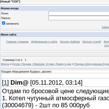
[
Новый "СОК"
]
Форма входа
Логин:
Пароль:
запомнить
Забыл
Меню сайта
Главная страница
Информация о сайте
Каталог файлов
Каталог статей
Фор
Игр
Страница
1
из
1
1
Форум
»
Куплю, Продам, Обменяю, Отдаю, Приму в дар
»
Продам оборудование Буде
Продам оборудование Будерус, дешево
[
1
]
Dim@
[05.11.2012, 03:14]
Отдам по бросовой цене следующие
1. Котел чугунный атмосферный газо
(30004679) - 2шт по 85 000руб