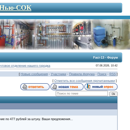
- Нью-СОК
Faci-13 - Форум
чтовое отделение нашего городка
07.08.2026, 10:42
[
Новые сообщения
·
Участники
·
Правила форума
·
Поиск
·
RSS
]
[
Отметить все сообщения прочитанными
]
ние по 477 рублей за штуку. Ваши предложения...