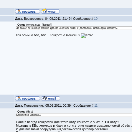
Дата: Воскресенье, 04.09.2011, 21:49 | Сообщение #
10
Quote
(
Александр_Первый
)
За такие деньжище можно два по 300 000 Ккал. с доставкой легко организовать.
Как обычно бла, бла... Конкретно можешь?
Дата: Понедельник, 05.09.2011, 00:39 | Сообщение #
11
Quote
(
Gso
)
Конкретно можешь?
Саня,я всегда конкретен.Для этого надо конкретно знать
ЧТО
надо?
Можешь в КВт. ,можешь в Ккал.,и хотя это не нашего ума дело-какой объём 
И для поставки оборудования,заключается договор поставки.