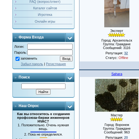
FAQ (вопрос/ответ)
Каталог сайтов
Игротека
Онлайн игры
Эксперт
Форма Входа
Город: Архангельск
Группа: Граждане
Логин:
Сообщений:
3116
Пароль:
Репутация:
32
Статус:
Offline
запомнить
Забыл пароль
|
Регистрация
Sahara
Поиск
Наш Опрос
Как вы относитесь к созданию
Мастер
профсоюза-биржи инженеров
HVAC?
Город: Воронеж
1.
Положительно. Очень нужная
Группа: Граждане
вещь.
Сообщений:
963
2.
Пока не определился.
Репутация:
20