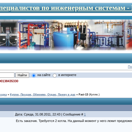
специалистов по инженерным системам 
По
на сайте
в интернете
00138435330
родка
»
Куплю, Продам, Обменяю, Отдаю, Приму в дар
»
Faci-13
(Куплю.)
Дата: Среда, 31.08.2011, 22:43 | Сообщение #
1
Есть заказчик. Требуется 2 котла. На данный момент у него лежит предложе