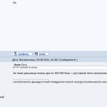
Ок.
Дата: Воскресенье, 04.09.2011, 01:38 | Сообщение #
9
Quote
(
Gso
)
по 477 рублей за штуку.
За такие деньжище можно два по 300 000 Ккал. с доставкой легко организова
СКУПОЙ,ПЛАТИТ-ДВАЖДЫ!ТУПОЙ-ТРИЖДЫ!ЛОХ-ПЛАТИТ ВСЕГДА!ТЕОРЕМ-МНОГО,АКСИОМ
кий