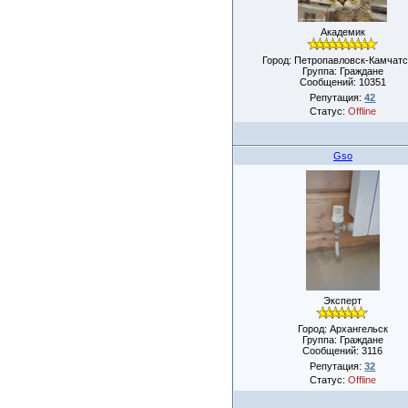
Академик
Город: Петропавловск-Камчатс
Группа: Граждане
Сообщений:
10351
Репутация:
42
Статус:
Offline
Gso
Эксперт
Город: Архангельск
Группа: Граждане
Сообщений:
3116
Репутация:
32
Статус:
Offline