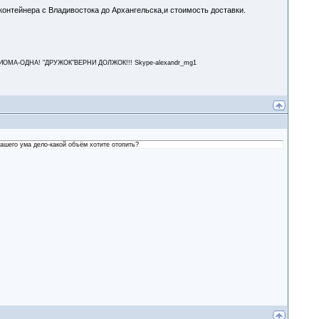
контейнера с Владивостока до Архангельска,и стоимость доставки.
А-ОДНА! "ДРУЖОК"ВЕРНИ ДОЛЖОК!!! Skype-alexandr_mg1
нашего ума дело-какой объём хотите отопить?