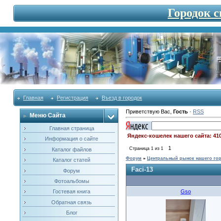
Городок 
Главная
Регистрация
Въезд в городок
Приветствую Вас
,
Гость
·
RSS
Меню Сайта
Главная страница
Яндекс-кошелек нашего сайта: 41
Информация о сайте
1
Страница
1
из
1
Каталог файлов
Форум
»
Центральный рынок нашего го
Каталог статей
Faci-13
Форум
Фотоальбомы
Gso
Гостевая книга
Обратная связь
Блог