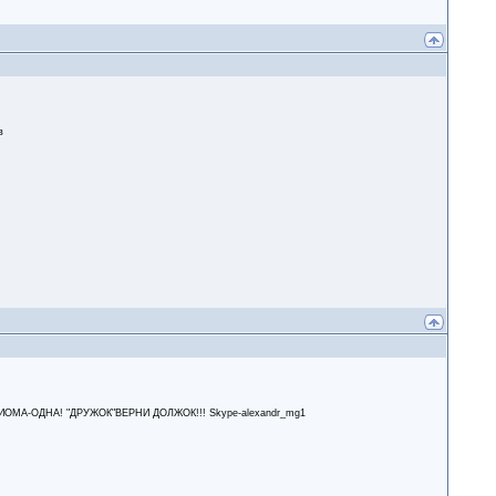
в
А-ОДНА! "ДРУЖОК"ВЕРНИ ДОЛЖОК!!! Skype-alexandr_mg1