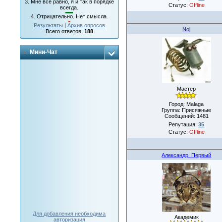
3.
Мне все равно, я и так в порядке
Статус:
Offline
всегда.
4.
Отрицательно. Нет смысла.
Результаты
|
Архив опросов
Noj
Всего ответов:
188
Мини-Чат
Мастер
Город: Malaga
Группа: Присяжные
Сообщений:
1481
Репутация:
35
Статус:
Offline
Александр_Первый
Для добавления необходима
Академик
авторизация