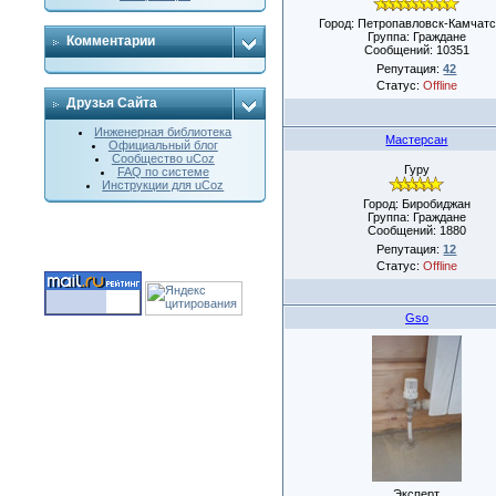
Город: Петропавловск-Камчатс
Группа: Граждане
Комментарии
Сообщений:
10351
Репутация:
42
Статус:
Offline
Друзья Сайта
Инженерная библиотека
Мастерсан
Официальный блог
Сообщество uCoz
Гуру
FAQ по системе
Инструкции для uCoz
Город: Биробиджан
Группа: Граждане
Сообщений:
1880
Репутация:
12
Статус:
Offline
Gso
Эксперт