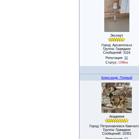
Эксперт
Город: Архангельск
Группа: Граждане
Сообщений:
3116
Репутация:
32
Статус:
Offline
Александр_Первый
Академик
Город: Петропавловск-Камчатс
Группа: Граждане
Сообщений:
10351
Репутация:
42