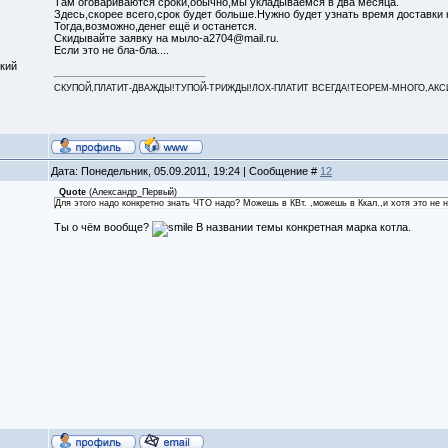
Там оговариваются сроки,обычно,мы укладываемся в два месяца.
Здесь,скорее всего,срок будет больше.Нужно будет узнать время доставки 
Тогда,возможно,денег ещё и останется.
Скидывайте заявку на мыло-a2704@mail.ru.
Если это не бла-бла....
кий
СКУПОЙ,ПЛАТИТ-ДВАЖДЫ!ТУПОЙ-ТРИЖДЫ!ЛОХ-ПЛАТИТ ВСЕГДА!ТЕОРЕМ-МНОГО,АКСИОМ
Дата: Понедельник, 05.09.2011, 19:24 | Сообщение #
12
Quote
(
Александр_Первый
)
Для этого надо конкретно знать ЧТО надо? Можешь в КВт. ,можешь в Ккал.,и хотя это не 
Ты о чём вообще?
В названии темы конкретная марка котла.