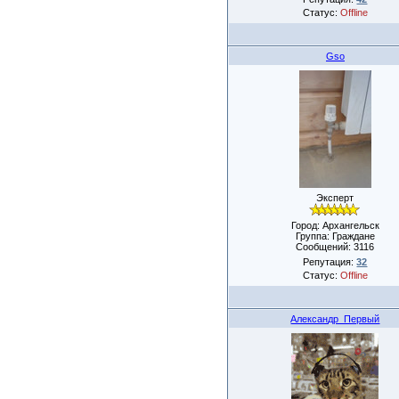
Статус:
Offline
Gso
Эксперт
Город: Архангельск
Группа: Граждане
Сообщений:
3116
Репутация:
32
Статус:
Offline
Александр_Первый