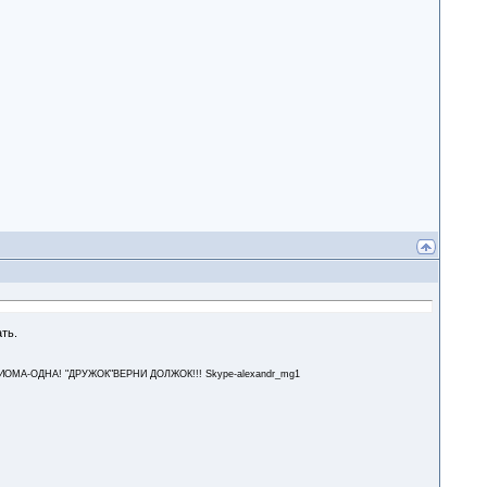
ть.
А-ОДНА! "ДРУЖОК"ВЕРНИ ДОЛЖОК!!! Skype-alexandr_mg1