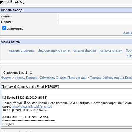
[
Новый "СОК"
]
Форма входа
Логин:
Пароль:
запомнить
Забыл
Меню сайта
Главная страница
Информация о сайте
Каталог файлов
Каталог статей
Фор
Игр
Страница
1
из
1
1
Форум
»
Куплю, Продам, Обменяю, Отдаю, Приму в дар
»
Продам бойлер Austria Ema
Продам бойлер Austria Email HT300ER
[
1
]
Serbs83
[21.11.2010, 20:53]
Накопительный бойлер косвенного нагрева на 300 литров. Состояние хорошее. Само
фото:
http://foto.mail.ru/bk/s_s_b/8
10000 р. тел.: 8-916-307-93-65
Добавлено
(21.11.2010, 20:53)
---------------------------------------------
Продан