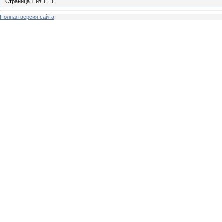
Страница
1
из
1
1
Полная версия сайта