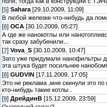
поля, тогда как в конструкции с ТЭ
[
5
]
Sahara
[29.10.2009, 11:09]
В любой железке что-нибудь да лом
[
6
]
OCA
[30.10.2009, 05:27]
А где же нанокотлы или нанотоплив
так сразу забубенили...
[
7
]
Vova_S
[30.10.2009, 10:47]
Зато уже придумали нанофильтры д
эта штука будет посильнее нанобомб
[
8
]
GUDVIN
[17.11.2009, 17:05]
Это не реклама ,мне скинули это по
кто-нибудь такие котлы .
[
9
]
ДрейдинВ
[15.12.2009, 23:59]
Очередной галан?