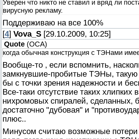
Уверен что никто не ставил и вряд ли пос
вирусную рекламу.
Поддерживаю на все 100%
[
4
]
Vova_S
[29.10.2009, 10:25]
Quote
(
OCA
)
когда обычная конструкция с ТЭНами имее
Вообще-то , если вспомнить, наско
замкнувшие-пробитые ТЭНы, такую 
бы с точки зрения надежности и бес
Все-таки отсутствие таких хлипких 
нихромовых спиралей, сделанных, бы
достаточно "дубовая" и "противоуд
плюс..
Минусом считаю возможные потери 