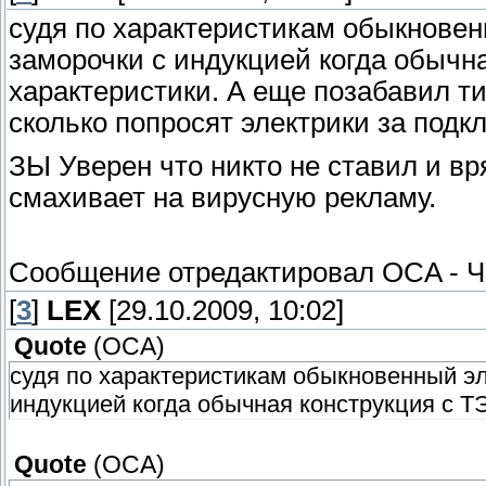
судя по характеристикам обыкновенн
заморочки с индукцией когда обычн
характеристики. А еще позабавил ти
сколько попросят электрики за подк
ЗЫ Уверен что никто не ставил и вр
смахивает на вирусную рекламу.
Сообщение отредактировал
OCA
-
Ч
[
3
]
LEX
[29.10.2009, 10:02]
Quote
(
OCA
)
судя по характеристикам обыкновенный эле
индукцией когда обычная конструкция с Т
Quote
(
OCA
)