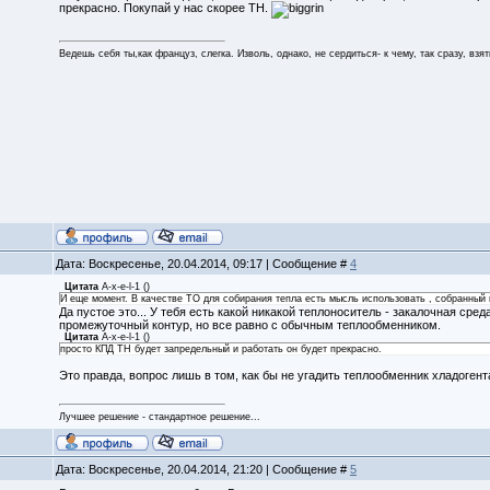
прекрасно. Покупай у нас скорее ТН.
Ведешь себя ты,как француз, слегка. Изволь, однако, не сердиться- к чему, так сразу, взя
Дата: Воскресенье, 20.04.2014, 09:17 | Сообщение #
4
Цитата
A-x-e-l-1
(
)
И еще момент. В качестве ТО для собирания тепла есть мысль использовать , собранный 
Да пустое это... У тебя есть какой никакой теплоноситель - закалочная сред
промежуточный контур, но все равно с обычным теплообменником.
Цитата
A-x-e-l-1
(
)
просто КПД ТН будет запредельный и работать он будет прекрасно.
Это правда, вопрос лишь в том, как бы не угадить теплообменник хладогента
Лучшее решение - стандартное решение...
Дата: Воскресенье, 20.04.2014, 21:20 | Сообщение #
5