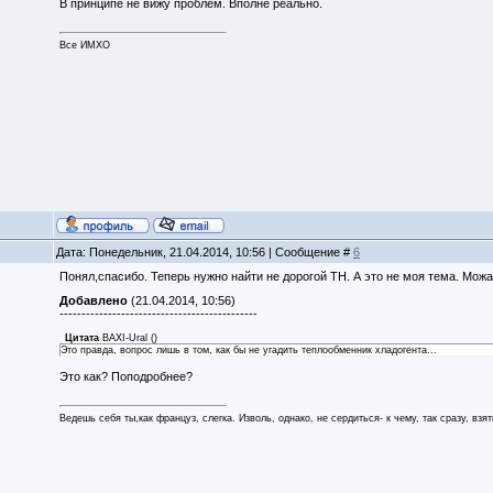
В принципе не вижу проблем. Вполне реально.
Все ИМХО
Дата: Понедельник, 21.04.2014, 10:56 | Сообщение #
6
Понял,спасибо. Теперь нужно найти не дорогой ТН. А это не моя тема. Можа
Добавлено
(21.04.2014, 10:56)
---------------------------------------------
Цитата
BAXI-Ural
(
)
Это правда, вопрос лишь в том, как бы не угадить теплообменник хладогента...
Это как? Поподробнее?
Ведешь себя ты,как француз, слегка. Изволь, однако, не сердиться- к чему, так сразу, взя