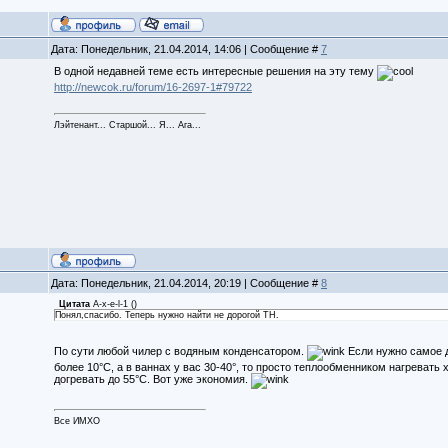
Дата: Понедельник, 21.04.2014, 14:06 | Сообщение #
7
В одной недавней теме есть интересные решения на эту тему
http://newcok.ru/forum/16-2697-1#79722
Лэйтенант... Старшой... Я... Ага...
Дата: Понедельник, 21.04.2014, 20:19 | Сообщение #
8
Цитата
A-x-e-l-1
(
)
Понял,спасибо. Теперь нужно найти не дорогой ТН.
По сути любой чилер с водяным конденсатором.
Если нужно самое д
более 10°С, а в ваннах у вас 30-40°, то просто теплообменником нагревать 
догревать до 55°С. Вот уже экономия.
Все ИМХО