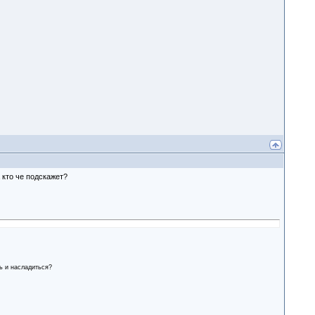
 кто че подскажет?
ть и насладиться?