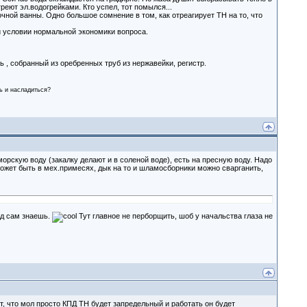
реют эл.водогрейками. Кто успел, тот помылся...
чной ванны. Одно большое сомнение в том, как отреагирует ТН на то, что
и условии нормальной экономики вопроса.
 , собранный из оребренных труб из нержавейки, регистр.
ть и насладиться?
орскую воду (закалку делают и в соленой воде), есть на пресную воду. Надо
ожет быть в мех.примесях, дык на то и шламосборники можно сварганить,
ход сам знаешь.
Тут главное не перборщить, шоб у начальства глаза не
, что мол просто КПД ТН будет запредельный и работать он будет