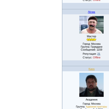
Лёлик
Мастер
Город: Москва
Группа: Граждане
Сообщений:
1159
Репутация:
21
Статус:
Offline
Kass
Академик
Город: Москва
Группа:
Администраторы