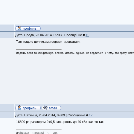
Дата: Среда, 23.04.2014, 05:33 | Сообщение #
11
Там надо с ценниками сориентироваться.
Ведешь себя ты,как француз, слегка. Изволь, однако, не сердиться- к чему, так сразу, взя
Дата: Пятница, 25.04.2014, 09:09 | Сообщение #
12
16500 рэ размером 2х0,5, мощность до 40 кВт, как-то так.
Лэйтенант... Старшой... Я... Ага...