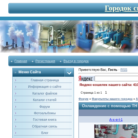
Городок 
Главная
Регистрация
Въезд в городок
Приветствую Вас
,
Гость
·
RSS
Меню Сайта
Главная страница
Яндекс-кошелек нашего сайта: 41
Информация о сайте
1
Страница
1
из
1
Каталог файлов
Форум
»
Факультеты нашего городка
»
А
Каталог статей
Охлаждение с помощью ТН
Форум
Фотоальбомы
A-x-e-l-1
Гостевая книга
Обратная связь
Блог