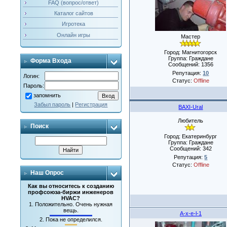
FAQ (вопрос/ответ)
Каталог сайтов
Игротека
Онлайн игры
Мастер
Город: Магнитогорск
Группа: Граждане
Форма Входа
Сообщений:
1356
Репутация:
10
Логин:
Статус:
Offline
Пароль:
запомнить
Забыл пароль
|
Регистрация
BAXI-Ural
Любитель
Поиск
Город: Екатеринбург
Группа: Граждане
Сообщений:
342
Репутация:
5
Статус:
Offline
Наш Опрос
Как вы относитесь к созданию
профсоюза-биржи инженеров
HVAC?
1.
Положительно. Очень нужная
вещь.
A-x-e-l-1
2.
Пока не определился.