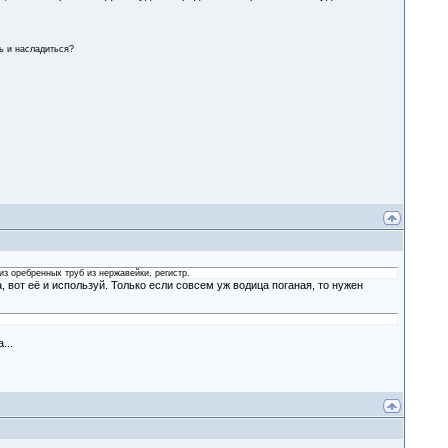
ть и насладиться?
из оребренных труб из нержавейки, регистр.
а, вот её и используй. Только если совсем уж водица поганая, то нужен
...