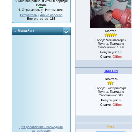
3.
Мне все равно, я и так в порядке
всегда.
4.
Отрицательно. Нет смысла.
Результаты
|
Архив опросов
Всего ответов:
188
Мини-Чат
Мастер
Город: Магнитогорск
Группа: Граждане
Сообщений:
1356
Репутация:
10
Статус:
Offline
BAXI-Ural
Любитель
Город: Екатеринбург
Группа: Граждане
Сообщений:
342
Репутация:
5
Статус:
Offline
Kass
Для добавления необходима
авторизация