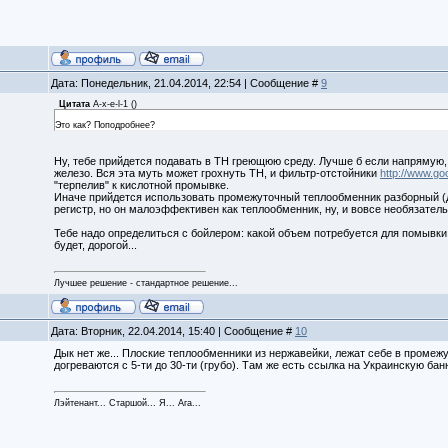
Дата: Понедельник, 21.04.2014, 22:54 | Сообщение #
9
Цитата
A-x-e-l-1
(
)
Это как? Поподробнее?
Ну, тебе прийдется подавать в ТН греющюю среду. Лучше б если напрямую,
железо. Вся эта муть может грохнуть ТН, и фильтр-отстойники
http://www.goo
"терпелив" к кислотной промывке.
Иначе прийдется использовать промежуточный теплообменник разборный (д
регистр, но он малоэффективен как теплообменник, ну, и вовсе необязатель
Тебе надо определиться с бойлером: какой объем потребуется для помывки 
будет, дорогой...
Лучшее решение - стандартное решение...
Дата: Вторник, 22.04.2014, 15:40 | Сообщение #
10
Дык нет же... Плоские теплообменники из нержавейки, лежат себе в промеж
догреваются с 5-ти до 30-ти (грубо). Там же есть ссылка на Украинскую бан
Лэйтенант... Старшой... Я... Ага...