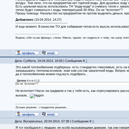
воздух. Тем паче, что на предприятии нет горячей воды. Для душевых воду г
Есть шальная мысль использовать ТН "вода-вода" и снимать тепло с закало
тепло будет сниматься с воды температурой 30-40гр. Он не "вспотеет"?
Прошу помощи. Начальство на предприятии не против выделить деньги, пр
Добавлено
(19.04.2014, 14:27)
---------------------------------------------
И еще момент. В качестве ТО для собирания тепла есть мысль использовать
Ведешь себя ты,как француз, слегка. Изволь, однако, не сердиться- к чему, так сразу, взя
Дата: Суббота, 19.04.2014, 16:00 | Сообщение #
2
Это какой теплообменник подберешь: есть стандартно гликоливые, есть на м
запрашывать теплонасосников, зная хим.состав закалочной воды. Вопрос м
да и теплообменник можно под муть подобрать...
Цитата
A-x-e-l-1
(
)
Он не "вспотеет"?
Не вспотеет! Насос на градирню и так у тебя есть, как отрегулировать рас
выпали...
Лучшее решение - стандартное решение...
Дата: Воскресенье, 20.04.2014, 07:38 | Сообщение #
3
Я тут пообщался с людьми, не особо вызывающими доверие, так они говорят