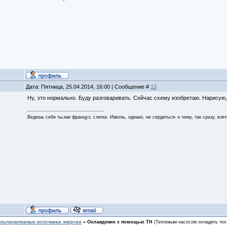
Дата: Пятница, 25.04.2014, 16:00 | Сообщение #
13
Ну, это нормально. Буду разговаривать. Сейчас схему изобретаю. Нарисую,
Ведешь себя ты,как француз, слегка. Изволь, однако, не сердиться- к чему, так сразу, взя
льтернативные источники энергии
»
Охлаждение с помощью ТН
(Тепловым насосом охладить тех.