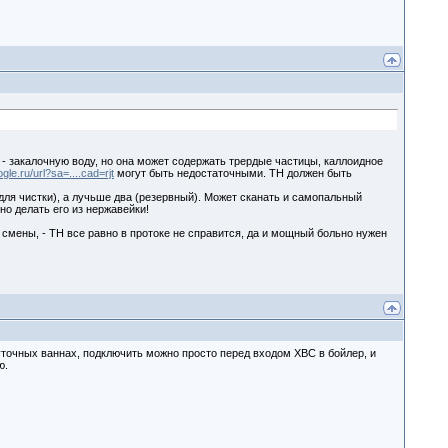
 - закалочную воду, но она может содержать трердые частицы, каллоидное
gle.ru/url?sa=....cad=rjt
могут быть недостаточными. ТН должен быть
ля чистки), а лучьше два (резервный). Может сканать и самопальный
но делать его из нержавейки!
смены, - ТН все равно в протоке не справится, да и мощный больно нужен
уточных ваннах, подключить можно просто перед входом ХВС в бойлер, и
ю.