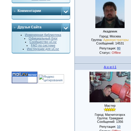
Комментарии
Друзья Сайта
Академик
Инженерная библиотека
Город: Москва
Официальный блог
Группа:
Администраторы
Сообщество uCoz
Сообщений:
14531
FAQ по системе
Репутация:
80
Инструкции для uCoz
Статус:
Offline
A-x-e-l-1
Мастер
Город: Магнитогорск
Группа: Граждане
Сообщений:
1356
Репутация:
10
Статус:
Offline