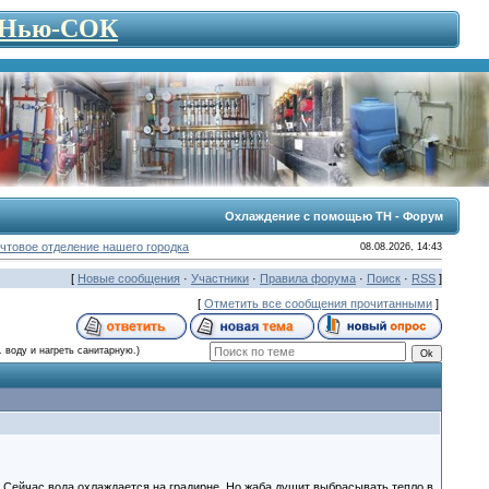
- Нью-СОК
Охлаждение с помощью ТН - Форум
чтовое отделение нашего городка
08.08.2026, 14:43
[
Новые сообщения
·
Участники
·
Правила форума
·
Поиск
·
RSS
]
[
Отметить все сообщения прочитанными
]
 воду и нагреть санитарную.)
. Сейчас вода охлаждается на градирне. Но жаба душит выбрасывать тепло в