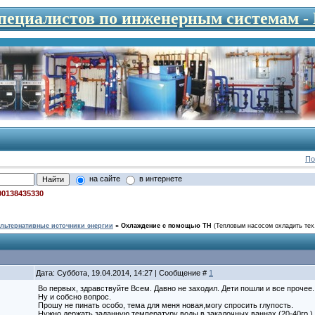
специалистов по инженерным системам 
По
на сайте
в интернете
00138435330
льтернативные источники энергии
»
Охлаждение с помощью ТН
(Тепловым насосом охладить тех.
Дата: Суббота, 19.04.2014, 14:27 | Сообщение #
1
Во первых, здравствуйте Всем. Давно не заходил. Дети пошли и все прочее.
Ну и собсно вопрос.
Прошу не пинать особо, тема для меня новая,могу спросить глупость.
Нужно держать заданную температуру воды в закалочных ваннах (20-40гр.)