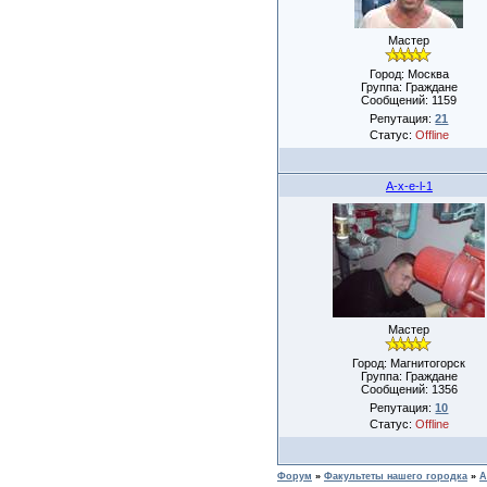
Мастер
Город: Москва
Группа: Граждане
Сообщений:
1159
Репутация:
21
Статус:
Offline
A-x-e-l-1
Мастер
Город: Магнитогорск
Группа: Граждане
Сообщений:
1356
Репутация:
10
Статус:
Offline
Форум
»
Факультеты нашего городка
»
А