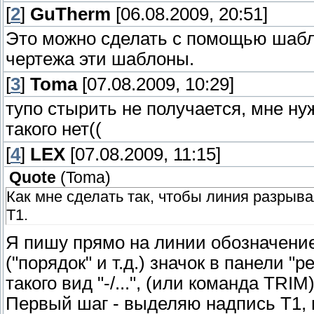
[
2
]
GuTherm
[06.08.2009, 20:51]
Это можно сделать с помощью шабло
чертежа эти шаблоны.
[
3
]
Toma
[07.08.2009, 10:29]
тупо стырить не получается, мне ну
такого нет((
[
4
]
LEX
[07.08.2009, 11:15]
Quote
(
Toma
)
Как мне сделать так, чтобы линия разрыва
Т1.
Я пишу прямо на линии обозначение
("порядок" и т.д.) значок в панели "
такого вид "-/...", (или команда TRIM
Первый шаг - выделяю надпись Т1, в