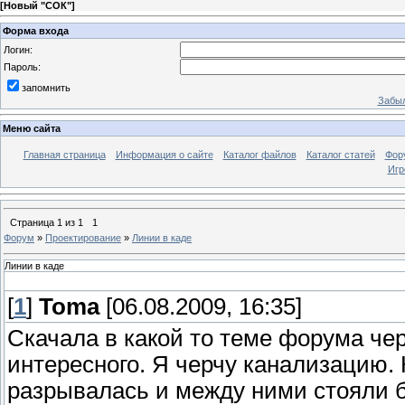
[
Новый "СОК"
]
Форма входа
Логин:
Пароль:
запомнить
Забыл
Меню сайта
Главная страница
Информация о сайте
Каталог файлов
Каталог статей
Фор
Игр
Страница
1
из
1
1
Форум
»
Проектирование
»
Линии в каде
Линии в каде
[
1
]
Toma
[06.08.2009, 16:35]
Скачала в какой то теме форума чер
интересного. Я черчу канализацию. 
разрывалась и между ними стояли б