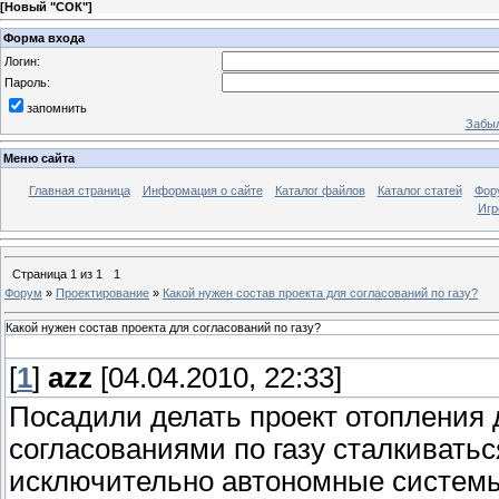
[
Новый "СОК"
]
Форма входа
Логин:
Пароль:
запомнить
Забыл
Меню сайта
Главная страница
Информация о сайте
Каталог файлов
Каталог статей
Фор
Игр
Страница
1
из
1
1
Форум
»
Проектирование
»
Какой нужен состав проекта для согласований по газу?
Какой нужен состав проекта для согласований по газу?
[
1
]
azz
[04.04.2010, 22:33]
Посадили делать проект отопления до
согласованиями по газу сталкиватьс
исключительно автономные системы.