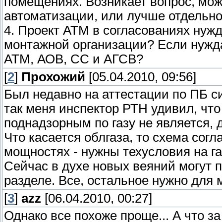
помещениях. Возникает вопрос, можн
автоматизации, или лучше отдельно
4. Проект АТМ в согласованиях нужд
монтажной организации? Если нуждае
АТМ, АОВ, СС и АГСВ?
[
2
]
Прохожий
[05.04.2010, 09:56]
Был недавно на аттестации по ПБ с
так меня инспектор РТН удивил, что
поднадзорным по газу не является, 
Что касается облгаза, то схема согл
мощностях - нужны техусловия на га
Сейчас в духе новых веяний могут п
разделе. Все, остальное нужно для 
[
3
]
azz
[06.04.2010, 00:27]
Однако все похоже проще... А что за