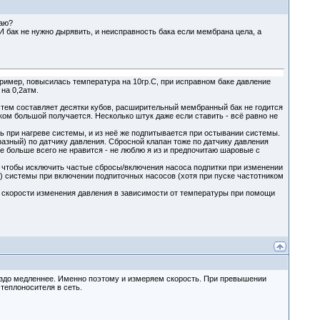
маю?
И бак не нужно дырявить, и неисправность бака если мембрана цела, а
пример, повысилась температура на 10гр.С, при исправном баке давление
 на 0,2атм.
тем составляет десятки кубов, расширительный мембранный бак не годится
ом большой получается. Несколько штук даже если ставить - всё равно не
 при нагреве системы, и из неё же подпитывается при остывании системы.
фазный) по датчику давления. Сбросной клапан тоже по датчику давления
е больше всего не нравится - не люблю я из и предпочитаю шаровые с
о, чтобы исключить частые сбросы/включения насоса подпитки при изменении
) системы при включении подпиточных насосов (хотя при пуске частотником
 скорости изменения давления в зависимости от температуры при помощи
ораздо медленнее. Именно поэтому и измеряем скорость. При превышении
теплоносителя в сеть.