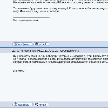
Лично мне хотелось-бы о том что МРБ вышел из строя узнавать от автомати
У кого может будут мысли по этому поводу? Хотя казалось-бы, что проще -
воду. Или может еще какие способы?
Опыт - критерий истины.
Дата: Понедельник, 03.02.2014, 01:22 | Сообщение #
2
Ну у нас есть это в на тех объектах, которые мы делали с нуля. К примеру 
но и клапан сброса обратно в сеть. Ну а далее автоматикой замеряется д
исправность пневмобака, и избыток давления сбрасывается обратно в сеть.
Все ИМХО