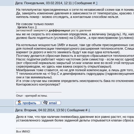
Дата: Понедельник, 03.02.2014, 12:11 | Сообщение #
3
На теплопунктах присоединенных к сети по независимой схеме как я пони
Да, замерять изменение давления в зависимости от температуры, красиво. 
ниппель помер - можно отследить, а контактным способом нельзя.
Не совсем только понял
Цитата
Kass
(
)
автоматикой замеряется
дифференциал
роста давления
мы же не скорость его изменения определяем, а величину (модуль). Ну, на
должно было подняться (условно) на 0,05атм., а при неисправном (условно)
На котельных мощностью 1МВт и выше, там где объем присоединенных сис
для полной компенсации температурного расширения теплоносителя. Слишк
вариант (и дорого и место занимать будут как еще одна котельная).
Поэтому делается сбросная ёмкость в которую сбрасывается теплоноситель
Насос подпитки работает через частотник (или симистор - если насос одно
(вот сбросной нормально закрытый эл.маг клапан мне во всей этой петрушк
сервоприводом, но здесь нам важна скорость открыл/закрыл).
Мембранник тоже ставится, но не для полной компенсации, а лишь для тог
Т теплоносителя на +/-5гр.С и демпфировать гидроудары (гидровозмущения
они и так минимальны).
И в этом случае мы сможем определить неисправность бака по отклонению
Контаровского контроллера?
Опыт - критерий истины.
Дата: Вторник, 04.02.2014, 13:50 | Сообщение #
4
Дело в том, что при наличии пневмобака давление все равно растет, но г
установленного задания более заданной дельты открывается клапан сброса 
Все ИМХО