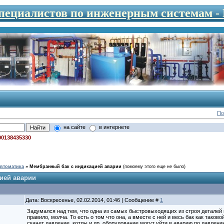
специалистов по инженерным системам 
По
на сайте
в интернете
00138435330
втоматика
»
Мембранный бак с индикацией аварии
(помоему этого еще не было)
ией аварии
Дата: Воскресенье, 02.02.2014, 01:46 | Сообщение #
1
Задумался над тем, что одна из самых быстровыходящих из строя деталей 
правило, молча. То есть о том что она, а вместе с ней и весь бак как тако
скачет давление, котлы и др. оборудование могут уйти в аварию по давлению 