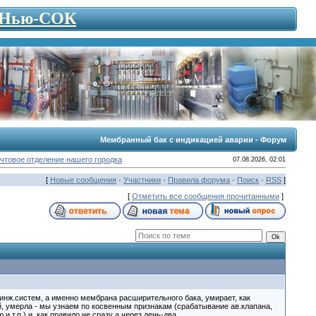
- Нью-СОК
Мембранный бак с индикацией аварии - Форум
чтовое отделение нашего городка
07.08.2026, 02:01
[
Новые сообщения
·
Участники
·
Правила форума
·
Поиск
·
RSS
]
[
Отметить все сообщения прочитанными
]
инж.систем, а именно мембрана расширительного бака, умирает, как
вой, умерла - мы узнаем по косвенным признакам (срабатывание ав.клапана,
и т.п.) и, как правило не сразу а через день-два.