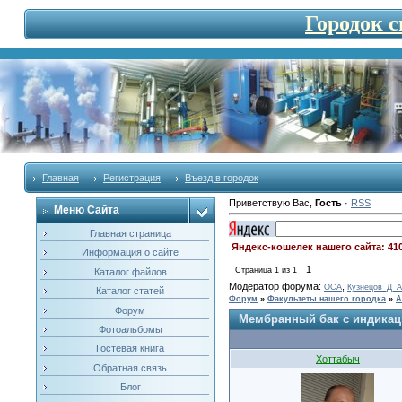
Городок 
Главная
Регистрация
Въезд в городок
Приветствую Вас
,
Гость
·
RSS
Меню Сайта
Главная страница
Яндекс-кошелек нашего сайта: 41
Информация о сайте
1
Страница
1
из
1
Каталог файлов
Модератор форума:
,
OCA
Кузнецов_Д_А
Каталог статей
Форум
»
Факультеты нашего городка
»
А
Форум
Мембранный бак с индикац
Фотоальбомы
Гостевая книга
Хоттабыч
Обратная связь
Блог