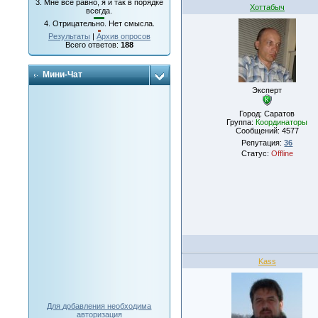
3.
Мне все равно, я и так в порядке
Хоттабыч
всегда.
4.
Отрицательно. Нет смысла.
Результаты
|
Архив опросов
Всего ответов:
188
Мини-Чат
Эксперт
Город: Саратов
Группа:
Координаторы
Сообщений:
4577
Репутация:
36
Статус:
Offline
Kass
Для добавления необходима
авторизация