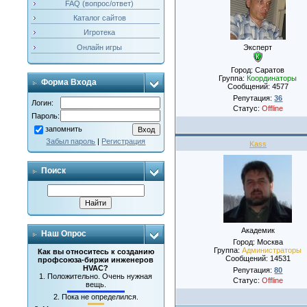
FAQ (вопрос/ответ)
Каталог сайтов
Игротека
Эксперт
Онлайн игры
Город: Саратов
Группа:
Координаторы
Форма Входа
Сообщений:
4577
Репутация:
36
Логин:
Статус:
Offline
Пароль:
запомнить
Забыл пароль
|
Регистрация
Kass
Поиск
Академик
Наш Опрос
Город: Москва
Группа:
Администраторы
Как вы относитесь к созданию
Сообщений:
14531
профсоюза-биржи инженеров
HVAC?
Репутация:
80
1.
Положительно. Очень нужная
Статус:
Offline
вещь.
2.
Пока не определился.