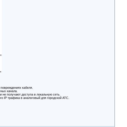
 повреждениях кабеля.
ных канала.
и не получают доступа в локальную сеть.
го IP трафика в аналоговый для городской АТС.