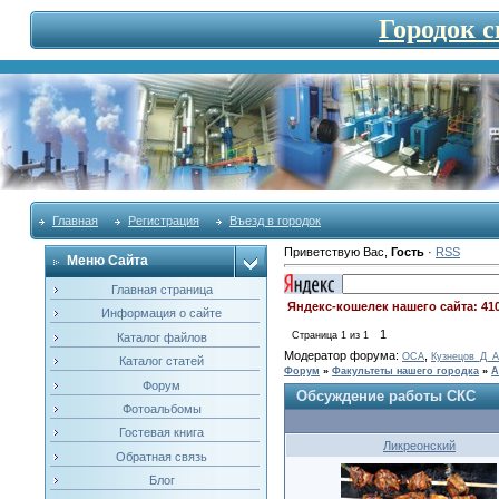
Городок 
Главная
Регистрация
Въезд в городок
Приветствую Вас
,
Гость
·
RSS
Меню Сайта
Главная страница
Яндекс-кошелек нашего сайта: 41
Информация о сайте
1
Страница
1
из
1
Каталог файлов
Модератор форума:
,
OCA
Кузнецов_Д_А
Каталог статей
Форум
»
Факультеты нашего городка
»
А
Форум
Обсуждение работы СКС
Фотоальбомы
Гостевая книга
Ликреонский
Обратная связь
Блог