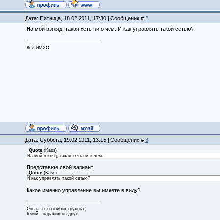
Дата: Пятница, 18.02.2011, 17:30 | Сообщение #
2
На мой взгляд, такая сеть ни о чем. И как управлять такой сетью?
Все ИМХО
Дата: Суббота, 19.02.2011, 13:15 | Сообщение #
3
Quote
(
Kass
)
На мой взгляд, такая сеть ни о чем.
Представьте свой вариант.
Quote
(
Kass
)
И как управлять такой сетью?
Какое именно управление вы имеете в виду?
Опыт - сын ошибок трудных,
Гений - парадоксов друг.