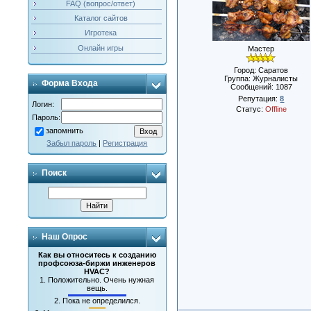
FAQ (вопрос/ответ)
Каталог сайтов
Игротека
Онлайн игры
Мастер
Город: Саратов
Группа: Журналисты
Форма Входа
Сообщений:
1087
Репутация:
8
Логин:
Статус:
Offline
Пароль:
запомнить
Забыл пароль
|
Регистрация
Поиск
Наш Опрос
Как вы относитесь к созданию
профсоюза-биржи инженеров
HVAC?
1.
Положительно. Очень нужная
вещь.
2.
Пока не определился.