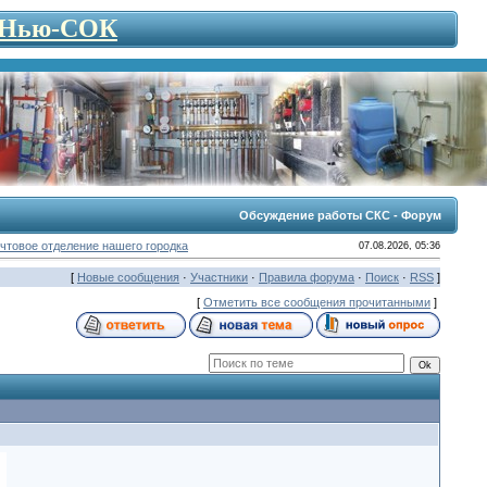
- Нью-СОК
Обсуждение работы СКС - Форум
чтовое отделение нашего городка
07.08.2026, 05:36
[
Новые сообщения
·
Участники
·
Правила форума
·
Поиск
·
RSS
]
[
Отметить все сообщения прочитанными
]