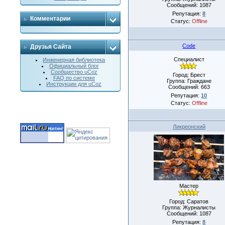
Сообщений:
1087
Репутация:
8
Комментарии
Статус:
Offline
Code
Друзья Сайта
Специалист
Инженерная библиотека
Официальный блог
Сообщество uCoz
Город: Брест
FAQ по системе
Группа: Граждане
Инструкции для uCoz
Сообщений:
663
Репутация:
10
Статус:
Offline
Ликреонский
Мастер
Город: Саратов
Группа: Журналисты
Сообщений:
1087
Репутация:
8