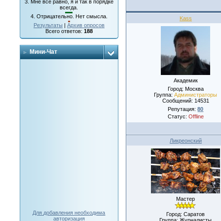
3.
Мне все равно, я и так в порядке
всегда.
4.
Отрицательно. Нет смысла.
Kass
Результаты
|
Архив опросов
Всего ответов:
188
Мини-Чат
Академик
Город: Москва
Группа:
Администраторы
Сообщений:
14531
Репутация:
80
Статус:
Offline
Ликреонский
Мастер
Для добавления необходима
Город: Саратов
авторизация
Группа: Журналисты