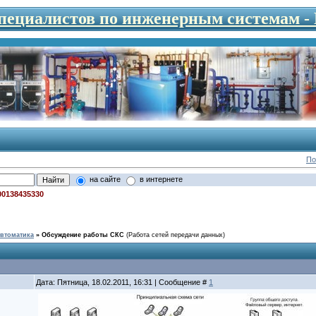
специалистов по инженерным системам 
По
на сайте
в интернете
00138435330
втоматика
»
Обсуждение работы СКС
(Работа сетей передачи данных)
Дата: Пятница, 18.02.2011, 16:31 | Сообщение #
1