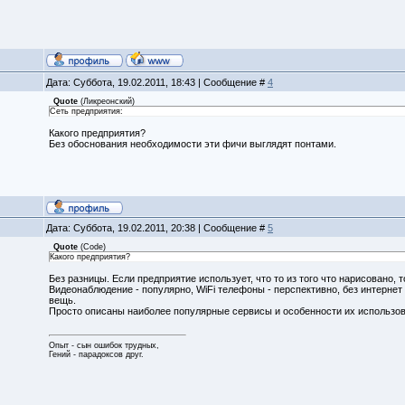
Дата: Суббота, 19.02.2011, 18:43 | Сообщение #
4
Quote
(
Ликреонский
)
Сеть предприятия:
Какого предприятия?
Без обоснования необходимости эти фичи выглядят понтами.
Дата: Суббота, 19.02.2011, 20:38 | Сообщение #
5
Quote
(
Code
)
Какого предприятия?
Без разницы. Если предприятие использует, что то из того что нарисовано,
Видеонаблюдение - популярно, WiFi телефоны - перспективно, без интерне
вещь.
Просто описаны наиболее популярные сервисы и особенности их использов
Опыт - сын ошибок трудных,
Гений - парадоксов друг.