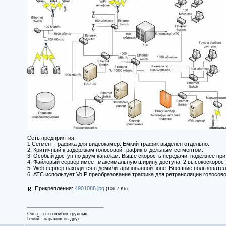
Сеть предприятия:
1.Сегмент трафика для видеокамер. Емкий трафик выделен отдельно.
2. Критичный к задержкам голосовой трафик отдельным сегментом.
3. Особый доступ по двум каналам. Выше скорость передачи, надежнее при
4. Файловый сервер имеет максимальную ширину доступа, 2 высокоскорост
5. Web сервер находится в демилитаризованной зоне. Внешние пользовател
6. АТС использует VoIP преобразование трафика для ретрансляции голосово
Прикрепления:
4901088.jpg
(106.7 Kb)
Опыт - сын ошибок трудных,
Гений - парадоксов друг.